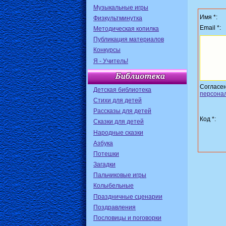
Музыкальные игры
Имя *:
Физкультминутка
Email *:
Методическая копилка
Публикация материалов
Конкурсы
Я - Учитель!
Согласе
Детская библиотека
персона
Стихи для детей
Рассказы для детей
Код *:
Сказки для детей
Народные сказки
Азбука
Потешки
Загадки
Пальчиковые игры
Колыбельные
Праздничные сценарии
Поздравления
Пословицы и поговорки