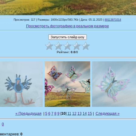
Просмотров: 117 | Размеры: 1600x1133px/583.7Kb | Дата: 05.11.2025 |
89113871014
Просмотреть фотографию в реальном размере
Рейтинг
:
0.0
/
0
« Предыдущая
|
5
6
7
8
9
[
10
]
11
12
13
14
15
|
Следующая »
0
мментариев:
0