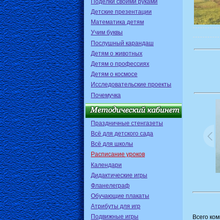
Поделки своими руками
Детские презентации
Математика детям
Учим буквы
Послушный карандаш
Детям о животных
Детям о профессиях
Детям о космосе
Исследовательские проекты
Почемучка
Праздничные стенгазеты
Всё для детского сада
Всё для школы
Расписание уроков
Календари
Дидактические игры
Фланелеграф
Обучающие плакаты
Атрибуты для игр
Подвижные игры
Всего ко