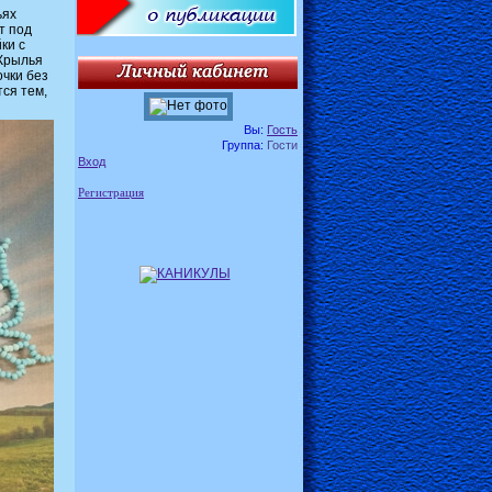
ьях
т под
ки с
 Крылья
очки без
тся тем,
Вы:
Гость
Группа:
Гости
Вход
Регистрация