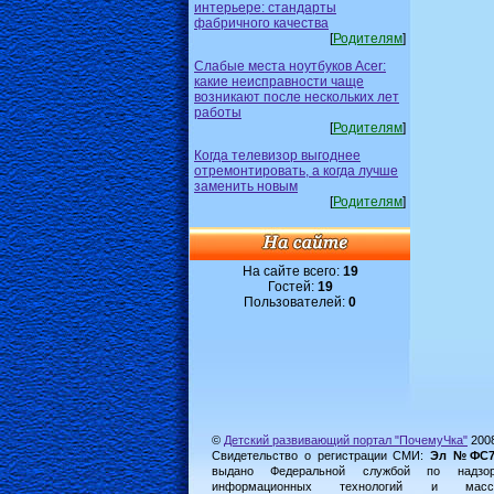
интерьере: стандарты
фабричного качества
[
Родителям
]
Слабые места ноутбуков Acer:
какие неисправности чаще
возникают после нескольких лет
работы
[
Родителям
]
Когда телевизор выгоднее
отремонтировать, а когда лучше
заменить новым
[
Родителям
]
На сайте всего:
19
Гостей:
19
Пользователей:
0
©
Детский развивающий портал "ПочемуЧка"
200
Свидетельство о регистрации СМИ:
Эл №ФС77-
выдано Федеральной службой по надз
информационных технологий и масс