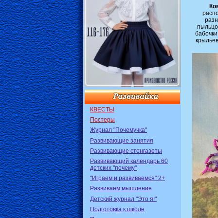
Ко
распо
разн
пыльцо
бабочки
крыльев
КВЕСТЫ
Постеры
Журнал "Почемучка"
Развивающие занятия
Развивающие стенгазеты
Развивающий календарь 60
детских "почему"
"Играем и развиваемся" 2+
Развиваем мышление
Детский журнал "Это я!"
Подготовка к школе