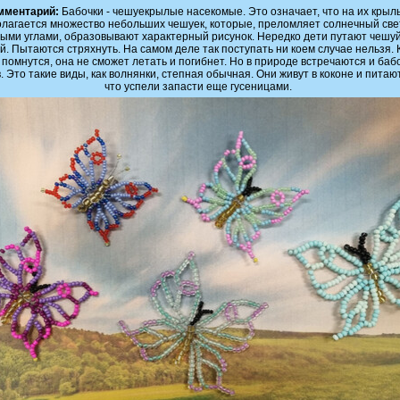
мментарий:
Бабочки - чешуекрылые насекомые. Это означает, что на их крыл
лагается множество небольших чешуек, которые, преломляет солнечный све
ыми углами, образовывают характерный рисунок. Нередко дети путают чешуй
й. Пытаются стряхнуть. На самом деле так поступать ни коем случае нельзя.
 помнутся, она не сможет летать и погибнет. Но в природе встречаются и баб
. Это такие виды, как волнянки, степная обычная. Они живут в коконе и питаю
что успели запасти еще гусеницами.