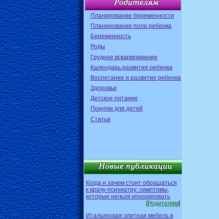
Планирование беременности
Планирование пола ребенка
Беременность
Роды
Грудное вскармливание
Календарь развития ребенка
Воспитание и развитие ребенка
Здоровье
Детское питание
Покупки для детей
Статьи
Когда и зачем стоит обращаться
к врачу-психиатру: симптомы,
которые нельзя игнорировать
[
Родителям
]
Итальянская элитная мебель в