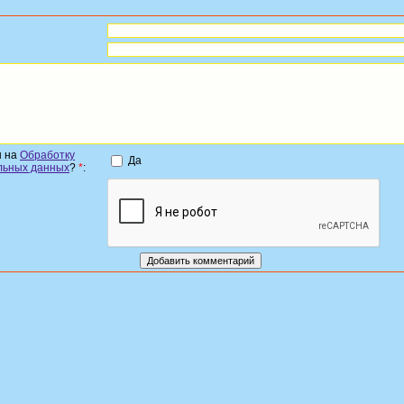
н на
Обработку
Да
льных данных
?
*
: