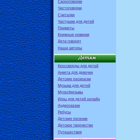
Скороговорки
Чистоговорки
Считалки
Частушки для детей
Приметы
Книжные новинки
Дети говорят
Наши авторы
Кроссворды для детей
Анкета для девочек
Детские раскраски
Музыка для детей
Мультфильмы
Игры для детей онлайн
Аудиосказки
Ребусы
Детские песенки
Детское творчество
Путешествия