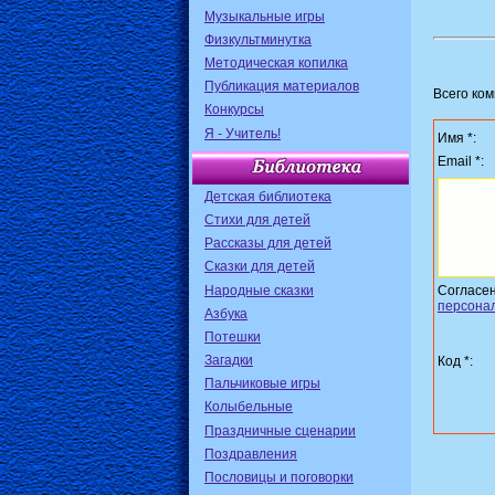
Музыкальные игры
Физкультминутка
Методическая копилка
Публикация материалов
Всего ко
Конкурсы
Я - Учитель!
Имя *:
Email *:
Детская библиотека
Стихи для детей
Рассказы для детей
Сказки для детей
Народные сказки
Согласе
персона
Азбука
Потешки
Загадки
Код *:
Пальчиковые игры
Колыбельные
Праздничные сценарии
Поздравления
Пословицы и поговорки