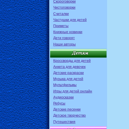
Скороговорки
Чистоговорки
Считалки
Частушки для детей
Приметы
Книжные новинки
Дети говорят
Наши авторы
Кроссворды для детей
Анкета для девочек
Детские раскраски
Музыка для детей
Мультфильмы
Игры для детей онлайн
Аудиосказки
Ребусы
Детские песенки
Детское творчество
Путешествия