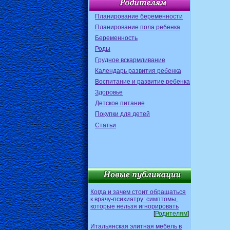
Планирование беременности
Планирование пола ребенка
Беременность
Роды
Грудное вскармливание
Календарь развития ребенка
Воспитание и развитие ребенка
Здоровье
Детское питание
Покупки для детей
Статьи
Когда и зачем стоит обращаться
к врачу-психиатру: симптомы,
которые нельзя игнорировать
[
Родителям
]
Итальянская элитная мебель в