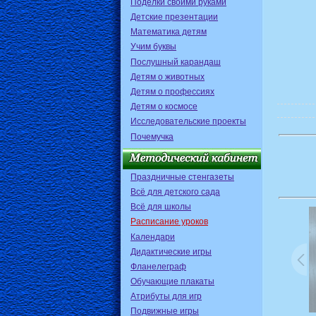
Поделки своими руками
Детские презентации
Математика детям
Учим буквы
Послушный карандаш
Детям о животных
Детям о профессиях
Детям о космосе
Исследовательские проекты
Почемучка
Праздничные стенгазеты
Всё для детского сада
Всё для школы
Расписание уроков
Календари
Дидактические игры
Фланелеграф
Обучающие плакаты
Атрибуты для игр
Подвижные игры