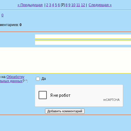
« Предыдущая
|
2
3
4
5
6
[
7
]
8
9
10
11
12
|
Следующая »
0
мментариев:
0
н на
Обработку
Да
льных данных
?
*
: