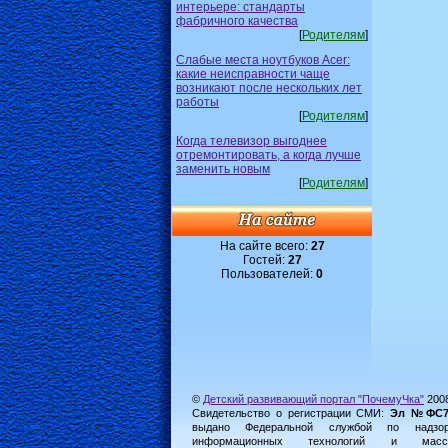
интерьере: стандарты
фабричного качества
[
Родителям
]
Слабые места ноутбуков Acer:
какие неисправности чаще
возникают после нескольких лет
работы
[
Родителям
]
Когда телевизор выгоднее
отремонтировать, а когда лучше
заменить новым
[
Родителям
]
На сайте всего:
27
Гостей:
27
Пользователей:
0
©
Детский развивающий портал "ПочемуЧка"
200
Свидетельство о регистрации СМИ:
Эл №ФС77-
выдано Федеральной службой по надз
информационных технологий и масс