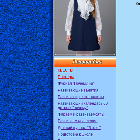
Ко
КВЕСТЫ
Постеры
Журнал "Почемучка"
Развивающие занятия
Развивающие стенгазеты
Развивающий календарь 60
детских "почему"
"Играем и развиваемся" 2+
Развиваем мышление
Детский журнал "Это я!"
Подготовка к школе