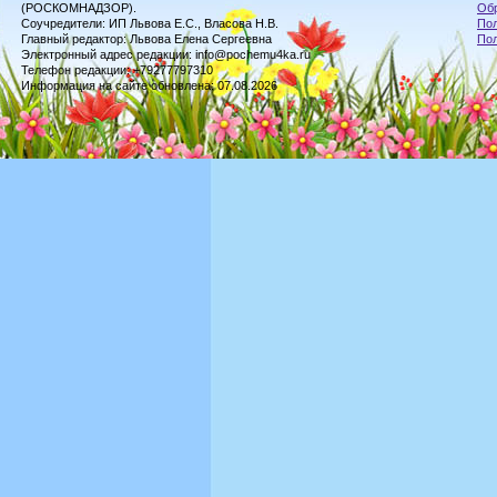
(РОСКОМНАДЗОР).
Обр
Соучредители: ИП Львова Е.С., Власова Н.В.
Пол
Главный редактор: Львова Елена Сергеевна
По
Электронный адрес редакции: info@pochemu4ka.ru
Телефон редакции: +79277797310
Информация на сайте обновлена: 07.08.2026