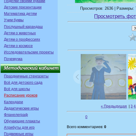
Поделки своими руками
Детские презентации
Просмотров: 2636 | Размеры: 
Математика детям
Просмотреть фот
Учим буквы
Послушный карандаш
Детям о животных
Детям о профессиях
Детям о космосе
Исследовательские проекты
Почемучка
Праздничные стенгазеты
Всё для детского сада
Всё для школы
Расписание уроков
Календари
« Предыдущая
|
3
4
Дидактические игры
Фланелеграф
0
Обучающие плакаты
Всего комментариев:
0
Атрибуты для игр
Подвижные игры