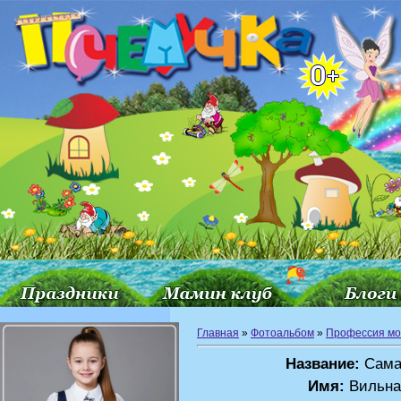
Главная
»
Фотоальбом
»
Профессия мо
Название:
Самая
Имя:
Вильна