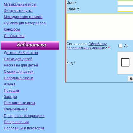
Имя *:
Музыкальные игры
Email *:
Физкультминутка
Методическая копилка
Публикация материалов
Конкурсы
Я - Учитель!
Согласен на
Обработку
Да
персональных данных
?
*
:
Детская библиотека
Стихи для детей
Код *:
Рассказы для детей
Сказки для детей
Народные сказки
Азбука
Потешки
Загадки
Пальчиковые игры
Колыбельные
Праздничные сценарии
Поздравления
Пословицы и поговорки