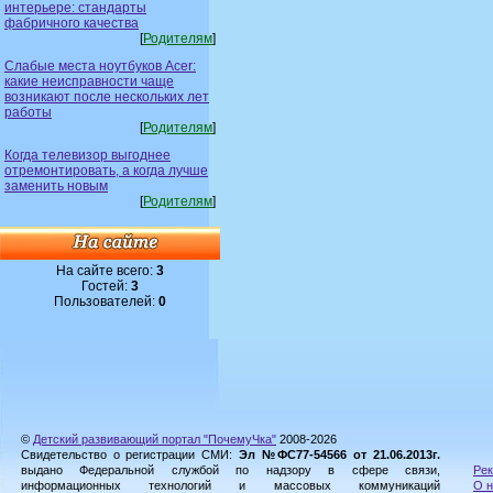
интерьере: стандарты
фабричного качества
[
Родителям
]
Слабые места ноутбуков Acer:
какие неисправности чаще
возникают после нескольких лет
работы
[
Родителям
]
Когда телевизор выгоднее
отремонтировать, а когда лучше
заменить новым
[
Родителям
]
На сайте всего:
3
Гостей:
3
Пользователей:
0
©
Детский развивающий портал "ПочемуЧка"
2008-2026
Свидетельство о регистрации СМИ:
Эл №ФС77-54566 от 21.06.2013г.
выдано Федеральной службой по надзору в сфере связи,
Рек
информационных технологий и массовых коммуникаций
О н