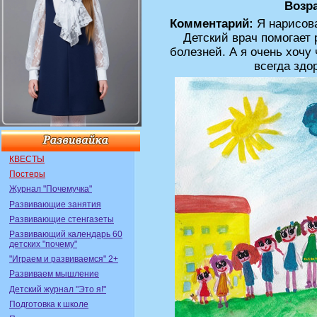
Возра
Комментарий:
Я нарисов
Детский врач помогает 
болезней. А я очень хочу
всегда зд
КВЕСТЫ
Постеры
Журнал "Почемучка"
Развивающие занятия
Развивающие стенгазеты
Развивающий календарь 60
детских "почему"
"Играем и развиваемся" 2+
Развиваем мышление
Детский журнал "Это я!"
Подготовка к школе