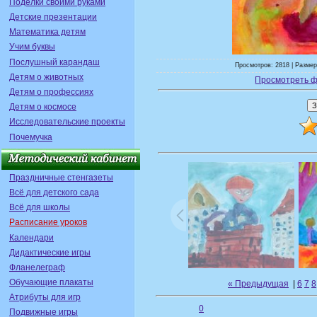
Поделки своими руками
Детские презентации
Математика детям
Учим буквы
Послушный карандаш
Просмотров: 2818 | Размер
Детям о животных
Просмотреть ф
Детям о профессиях
Детям о космосе
Исследовательские проекты
Почемучка
Праздничные стенгазеты
Всё для детского сада
Всё для школы
Расписание уроков
Календари
Дидактические игры
Фланелеграф
Обучающие плакаты
« Предыдущая
|
6
7
8
Атрибуты для игр
0
Подвижные игры