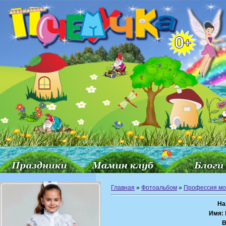
Главная
»
Фотоальбом
»
Профессия мо
На
Имя:
В