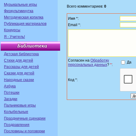
Музыкальные игры
Всего комментариев:
0
Физкультминутка
Методическая копилка
Имя *:
Публикация материалов
Email *:
Конкурсы
Я - Учитель!
Детская библиотека
Стихи для детей
Согласен на
Обработку
Да
персональных данных
?
*
:
Рассказы для детей
Сказки для детей
Народные сказки
Код *:
Азбука
Потешки
Загадки
Пальчиковые игры
Колыбельные
Праздничные сценарии
Поздравления
Пословицы и поговорки