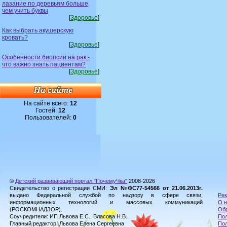
лазание по деревьям больше,
чем учить буквы
[
Здоровье
]
Как выбрать акушерскую
кровать?
[
Здоровье
]
Особенности биопсии на рак -
что важно знать пациентам?
[
Здоровье
]
На сайте всего:
12
Гостей:
12
Пользователей:
0
©
Детский развивающий портал "ПочемуЧка"
2008-2026
Свидетельство о регистрации СМИ:
Эл №ФС77-54566 от 21.06.2013г.
выдано Федеральной службой по надзору в сфере связи,
Рек
информационных технологий и массовых коммуникаций
О н
(РОСКОМНАДЗОР).
Обр
Соучредители: ИП Львова Е.С., Власова Н.В.
Пол
Главный редактор: Львова Елена Сергеевна
По