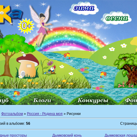
»
Фотоальбом
»
Россия - Родина моя
» Рисунки
ий в альбоме:
56
Страниц
дные просторы
Дымковский конь
Дымковская лоша