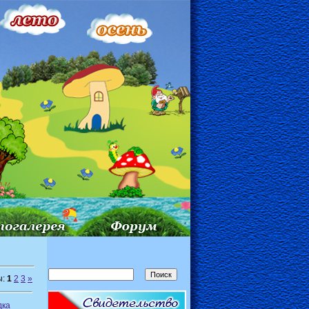
ы:
1
2
3
»
дка