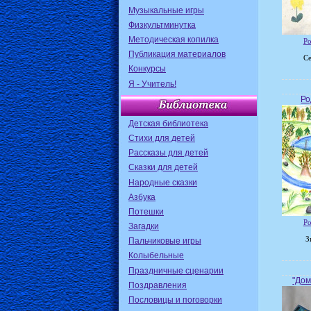
Музыкальные игры
Физкультминутка
Методическая копилка
Ро
Публикация материалов
Се
Конкурсы
Я - Учитель!
Ро
Детская библиотека
Стихи для детей
Рассказы для детей
Сказки для детей
Народные сказки
Азбука
Потешки
Ро
Загадки
З
Пальчиковые игры
Колыбельные
Праздничные сценарии
"Дом
Поздравления
Пословицы и поговорки