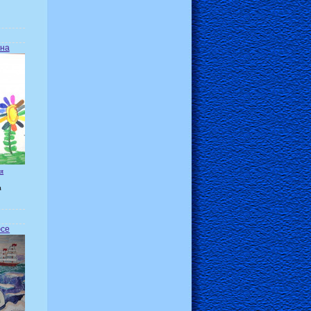
она
я
а
юсе