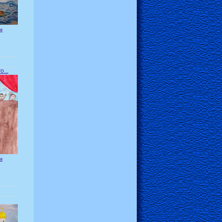
я
...
я