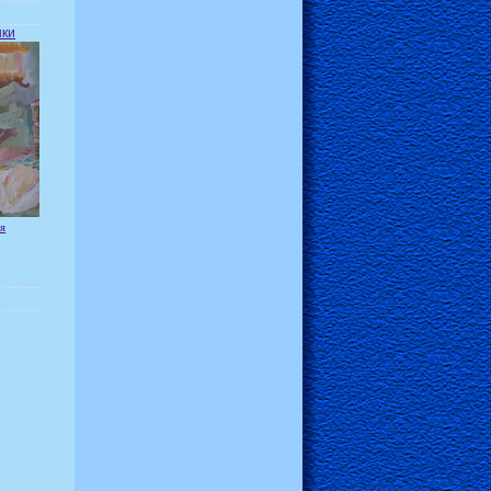
шки
я