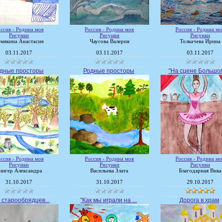
ссия - Родина моя
Россия - Родина моя
Россия - Родина мо
Рисунки
Рисунки
Рисунки
мякина Анастасия
Чаусова Валерия
Толкачева Ирина
03.11.2017
03.11.2017
03.11.2017
дные просторы
Родные просторы
"На сцене Большого
ссия - Родина моя
Россия - Родина моя
Россия - Родина мо
Рисунки
Рисунки
Рисунки
ингер Александра
Васильева Злата
Благодарная Вика
31.10.2017
31.10.2017
29.10.2017
 старообрядцев...
"Как мы играли на ...
Дорога в храм