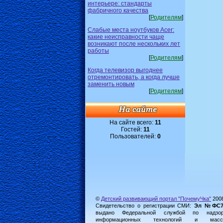
интерьере: стандарты
фабричного качества
[
Родителям
]
Слабые места ноутбуков Acer:
какие неисправности чаще
возникают после нескольких лет
работы
[
Родителям
]
Когда телевизор выгоднее
отремонтировать, а когда лучше
заменить новым
[
Родителям
]
На сайте всего:
11
Гостей:
11
Пользователей:
0
©
Детский развивающий портал "ПочемуЧка"
200
Свидетельство о регистрации СМИ:
Эл №ФС77-
выдано Федеральной службой по надз
информационных технологий и масс