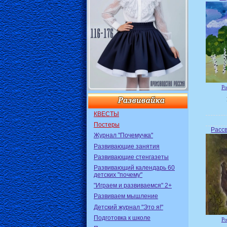
Ро
КВЕСТЫ
Постеры
Рассв
Журнал "Почемучка"
Развивающие занятия
Развивающие стенгазеты
Развивающий календарь 60
детских "почему"
"Играем и развиваемся" 2+
Развиваем мышление
Детский журнал "Это я!"
Подготовка к школе
Ро