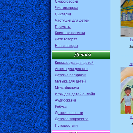
Скороговорки
Чистоговорки
Считалки
Частушки для детей
Приметы
Книжные новинки
Дети говорят
Ро
Наши авторы
Зо
Кроссворды для детей
Д
Анкета для девочек
Детские раскраски
Музыка для детей
Мультфильмы
Игры для детей онлайн
Аудиосказки
Ребусы
Детские песенки
Ро
Детское творчество
Путешествия