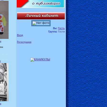
Вы:
Гость
Группа:
Гости
Вход
я
Регистрация
ина
к
я