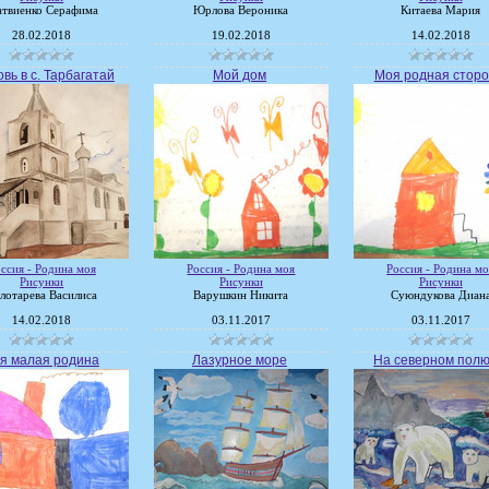
твиенко Серафима
Юрлова Вероника
Китаева Мария
28.02.2018
19.02.2018
14.02.2018
вь в с. Тарбагатай
Мой дом
Моя родная стор
ссия - Родина моя
Россия - Родина моя
Россия - Родина мо
Рисунки
Рисунки
Рисунки
лотарева Василиса
Варушкин Никита
Суюндукова Диан
14.02.2018
03.11.2017
03.11.2017
я малая родина
Лазурное море
На северном пол