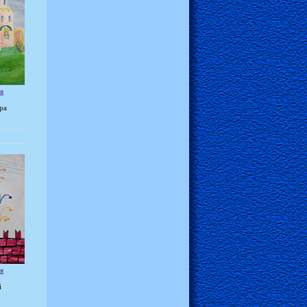
я
ра
я
й