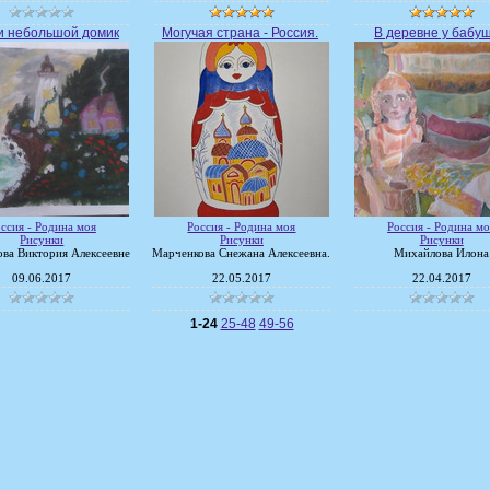
и небольшой домик
Могучая страна - Россия.
В деревне у бабу
ссия - Родина моя
Россия - Родина моя
Россия - Родина мо
Рисунки
Рисунки
Рисунки
ва Виктория Алексеевне
Марченкова Снежана Алексеевна.
Михайлова Илона
09.06.2017
22.05.2017
22.04.2017
1-24
25-48
49-56