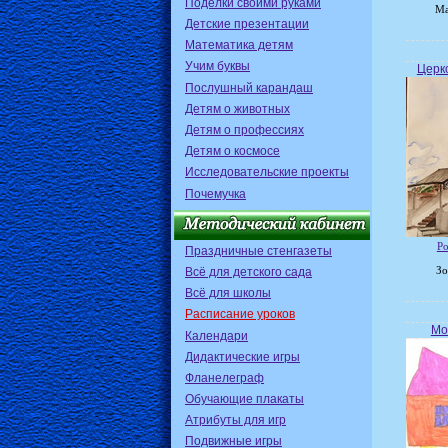
Поделки своими руками
Ма
Детские презентации
Математика детям
Учим буквы
Церко
Послушный карандаш
Детям о животных
Детям о профессиях
Детям о космосе
Исследовательские проекты
Почемучка
Ро
Праздничные стенгазеты
Всё для детского сада
Зо
Всё для школы
Расписание уроков
Мо
Календари
Дидактические игры
Фланелеграф
Обучающие плакаты
Атрибуты для игр
Подвижные игры