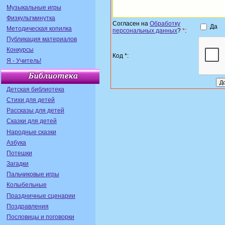
Музыкальные игры
Физкультминутка
Согласен на
Обработку
Да
Методическая копилка
персональных данных
?
*
:
Публикация материалов
Конкурсы
Код *:
Я - Учитель!
Детская библиотека
Стихи для детей
Рассказы для детей
Сказки для детей
Народные сказки
Азбука
Потешки
Загадки
Пальчиковые игры
Колыбельные
Праздничные сценарии
Поздравления
Пословицы и поговорки