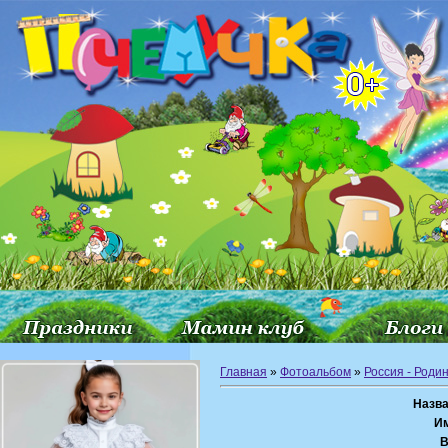
Главная
»
Фотоальбом
»
Россия - Роди
Назва
И
В