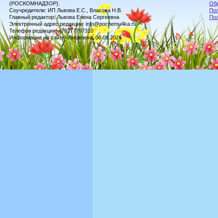
(РОСКОМНАДЗОР).
Обр
Соучредители: ИП Львова Е.С., Власова Н.В.
Пол
Главный редактор: Львова Елена Сергеевна
По
Электронный адрес редакции: info@pochemu4ka.ru
Телефон редакции: +79277797310
Информация на сайте обновлена: 08.08.2026