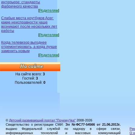
интерьере: стандарты
фабричного качества
[
Родителям
]
Слабые места ноутбуков Acer:
какие неисправности чаще
возникают после нескольких лет
работы
[
Родителям
]
Когда телевизор выгоднее
отремонтировать, а когда лучше
заменить новым
[
Родителям
]
На сайте всего:
3
Гостей:
3
Пользователей:
0
©
Детский развивающий портал "ПочемуЧка"
2008-2026
Свидетельство о регистрации СМИ:
Эл №ФС77-54566 от 21.06.2013г.
выдано Федеральной службой по надзору в сфере связи,
Рек
информационных технологий и массовых коммуникаций
О н