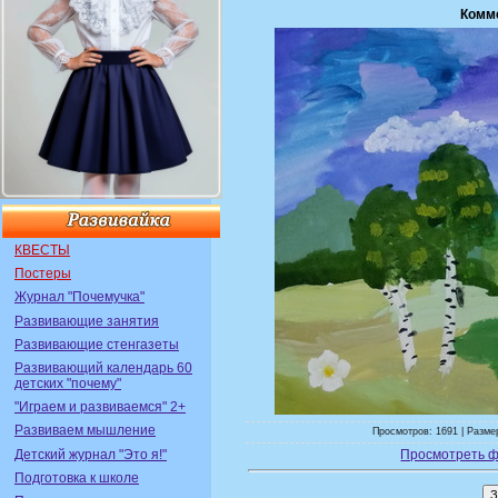
Комм
КВЕСТЫ
Постеры
Журнал "Почемучка"
Развивающие занятия
Развивающие стенгазеты
Развивающий календарь 60
детских "почему"
"Играем и развиваемся" 2+
Развиваем мышление
Просмотров: 1691 | Разме
Детский журнал "Это я!"
Просмотреть ф
Подготовка к школе