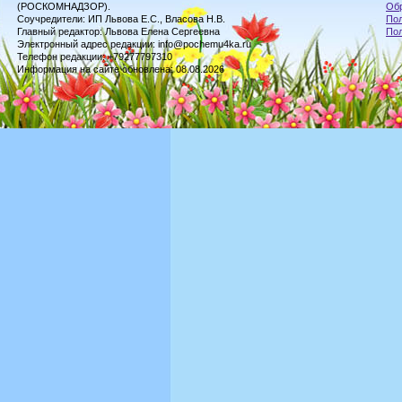
(РОСКОМНАДЗОР).
Обр
Соучредители: ИП Львова Е.С., Власова Н.В.
Пол
Главный редактор: Львова Елена Сергеевна
По
Электронный адрес редакции: info@pochemu4ka.ru
Телефон редакции: +79277797310
Информация на сайте обновлена: 08.08.2026