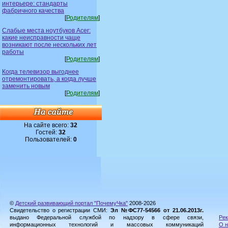
интерьере: стандарты
фабричного качества
[
Родителям
]
Слабые места ноутбуков Acer:
какие неисправности чаще
возникают после нескольких лет
работы
[
Родителям
]
Когда телевизор выгоднее
отремонтировать, а когда лучше
заменить новым
[
Родителям
]
На сайте всего:
32
Гостей:
32
Пользователей:
0
©
Детский развивающий портал "ПочемуЧка"
2008-2026
Свидетельство о регистрации СМИ:
Эл №ФС77-54566 от 21.06.2013г.
выдано Федеральной службой по надзору в сфере связи,
Рек
информационных технологий и массовых коммуникаций
О н