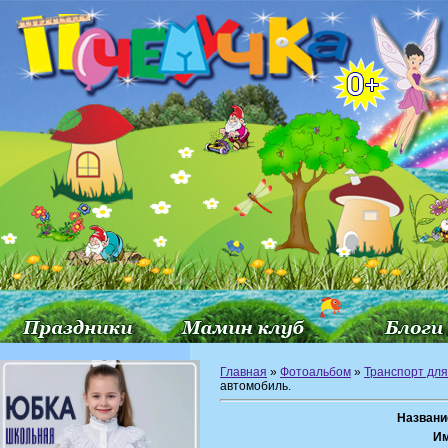
Главная
»
Фотоальбом
»
Транспорт для
автомобиль.
Названи
Им