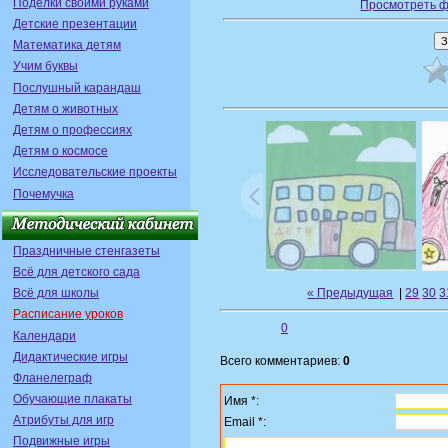
Поделки своими руками
Просмотреть ф
Детские презентации
Математика детям
Учим буквы
Послушный карандаш
Детям о животных
Детям о профессиях
Детям о космосе
Исследовательские проекты
Почемучка
Праздничные стенгазеты
Всё для детского сада
« Предыдущая
|
29
30
3
Всё для школы
Расписание уроков
0
Календари
Дидактические игры
Всего комментариев:
0
Фланелеграф
Обучающие плакаты
Имя *:
Атрибуты для игр
Email *:
Подвижные игры