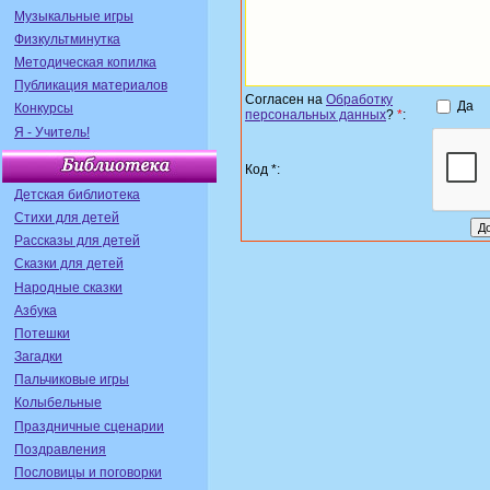
Музыкальные игры
Физкультминутка
Методическая копилка
Публикация материалов
Согласен на
Обработку
Да
Конкурсы
персональных данных
?
*
:
Я - Учитель!
Код *:
Детская библиотека
Стихи для детей
Рассказы для детей
Сказки для детей
Народные сказки
Азбука
Потешки
Загадки
Пальчиковые игры
Колыбельные
Праздничные сценарии
Поздравления
Пословицы и поговорки