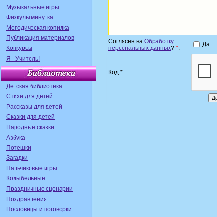
Музыкальные игры
Физкультминутка
Методическая копилка
Публикация материалов
Согласен на
Обработку
Да
персональных данных
?
*
:
Конкурсы
Я - Учитель!
Код *:
Детская библиотека
Стихи для детей
Рассказы для детей
Сказки для детей
Народные сказки
Азбука
Потешки
Загадки
Пальчиковые игры
Колыбельные
Праздничные сценарии
Поздравления
Пословицы и поговорки