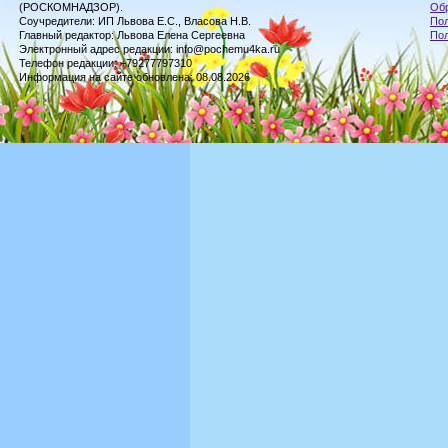
(РОСКОМНАДЗОР).
Обр
Соучредители: ИП Львова Е.С., Власова Н.В.
Пол
Главный редактор: Львова Елена Сергеевна
По
Электронный адрес редакции: info@pochemu4ka.ru
Телефон редакции: +79277797310
Информация на сайте обновлена: 08.08.2026