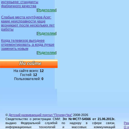
интерьере: стандарты
фабричного качества
[
Родителям
]
Слабые места ноутбуков Acer:
какие неисправности чаще
возникают после нескольких лет
работы
[
Родителям
]
Когда телевизор выгоднее
отремонтировать, а когда лучше
заменить новым
[
Родителям
]
На сайте всего:
12
Гостей:
12
Пользователей:
0
©
Детский развивающий портал "ПочемуЧка"
2008-2026
Свидетельство о регистрации СМИ:
Эл №ФС77-54566 от 21.06.2013г.
выдано Федеральной службой по надзору в сфере связи,
Рек
информационных технологий и массовых коммуникаций
О н