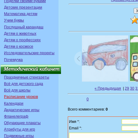
Поделки своими руками
Детские презентации
Математика детям
Учим буквы
Послушный карандаш
Детям о животных
Детям о профессиях
Детям о космосе
Исследовательские проекты
Почемучка
Праздничные стенгазеты
Всё для детского сада
« Предыдущая
|
29
30
3
Всё для школы
Расписание уроков
0
Календари
Всего комментариев:
0
Дидактические игры
Фланелеграф
Имя *:
Обучающие плакаты
Email *:
Атрибуты для игр
Подвижные игры