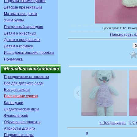
Поделки своими руками
Детские презентации
Математика детям
Учим буквы
Послушный карандаш
Просмотров: 1142 | Размер
Детям о животных
Просмотреть ф
Детям о профессиях
Детям о космосе
Исследовательские проекты
Почемучка
Праздничные стенгазеты
Всё для детского сада
Всё для школы
Расписание уроков
Календари
Дидактические игры
Фланелеграф
Обучающие плакаты
« Предыдущая
|
5
6
Атрибуты для игр
0
Подвижные игры