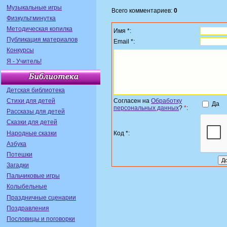
Музыкальные игры
Всего комментариев:
0
Физкультминутка
Методическая копилка
Имя *:
Публикация материалов
Email *:
Конкурсы
Я - Учитель!
Детская библиотека
Стихи для детей
Согласен на
Обработку
Да
персональных данных
?
*
:
Рассказы для детей
Сказки для детей
Народные сказки
Код *:
Азбука
Потешки
Загадки
Пальчиковые игры
Колыбельные
Праздничные сценарии
Поздравления
Пословицы и поговорки