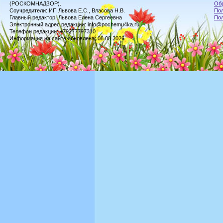
(РОСКОМНАДЗОР).
Обр
Соучредители: ИП Львова Е.С., Власова Н.В.
Пол
Главный редактор: Львова Елена Сергеевна
По
Электронный адрес редакции: info@pochemu4ka.ru
Телефон редакции: +79277797310
Информация на сайте обновлена: 08.08.2026