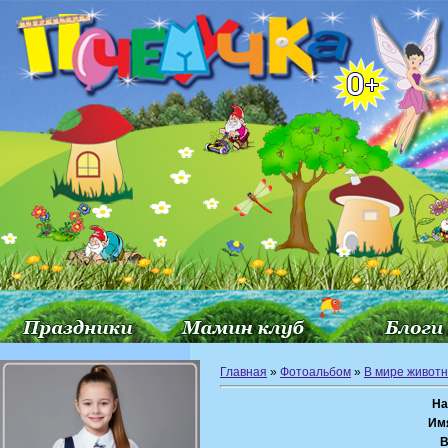
Главная
»
Фотоальбом
»
В мире живот
На
Им
В