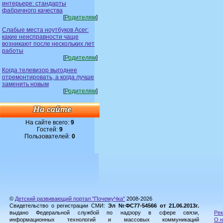
интерьере: стандарты
фабричного качества
[
Родителям
]
Слабые места ноутбуков Acer:
какие неисправности чаще
возникают после нескольких лет
работы
[
Родителям
]
Когда телевизор выгоднее
отремонтировать, а когда лучше
заменить новым
[
Родителям
]
На сайте всего:
9
Гостей:
9
Пользователей:
0
©
Детский развивающий портал "ПочемуЧка"
2008-2026
Свидетельство о регистрации СМИ:
Эл №ФС77-54566 от 21.06.2013г.
выдано Федеральной службой по надзору в сфере связи,
Рек
информационных технологий и массовых коммуникаций
О н