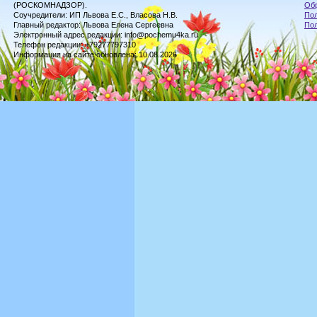
(РОСКОМНАДЗОР).
Обр
Соучредители: ИП Львова Е.С., Власова Н.В.
Пол
Главный редактор: Львова Елена Сергеевна
По
Электронный адрес редакции: info@pochemu4ka.ru
Телефон редакции: +79277797310
Информация на сайте обновлена: 10.08.2026