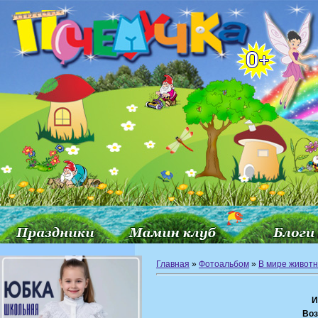
Главная
»
Фотоальбом
»
В мире живот
И
Воз