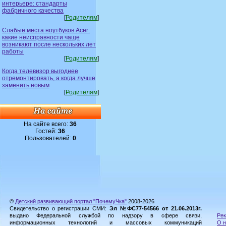
интерьере: стандарты
фабричного качества
[
Родителям
]
Слабые места ноутбуков Acer:
какие неисправности чаще
возникают после нескольких лет
работы
[
Родителям
]
Когда телевизор выгоднее
отремонтировать, а когда лучше
заменить новым
[
Родителям
]
На сайте всего:
36
Гостей:
36
Пользователей:
0
©
Детский развивающий портал "ПочемуЧка"
2008-2026
Свидетельство о регистрации СМИ:
Эл №ФС77-54566 от 21.06.2013г.
выдано Федеральной службой по надзору в сфере связи,
Рек
информационных технологий и массовых коммуникаций
О н