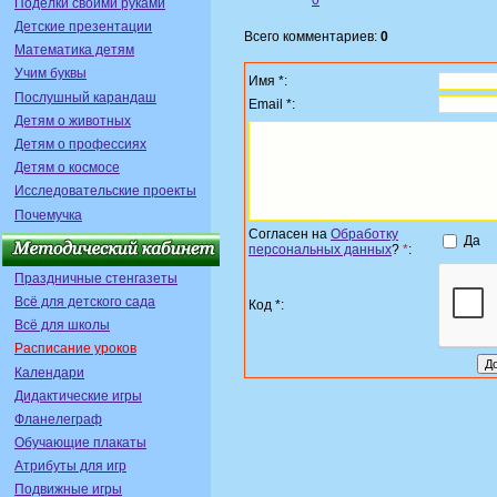
0
Поделки своими руками
Детские презентации
Всего комментариев:
0
Математика детям
Учим буквы
Имя *:
Послушный карандаш
Email *:
Детям о животных
Детям о профессиях
Детям о космосе
Исследовательские проекты
Почемучка
Согласен на
Обработку
Да
персональных данных
?
*
:
Праздничные стенгазеты
Всё для детского сада
Код *:
Всё для школы
Расписание уроков
Календари
Дидактические игры
Фланелеграф
Обучающие плакаты
Атрибуты для игр
Подвижные игры