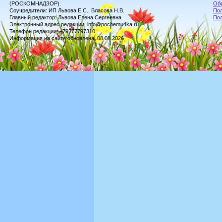
(РОСКОМНАДЗОР).
Обр
Соучредители: ИП Львова Е.С., Власова Н.В.
Пол
Главный редактор: Львова Елена Сергеевна
По
Электронный адрес редакции: info@pochemu4ka.ru
Телефон редакции: +79277797310
Информация на сайте обновлена: 08.08.2026