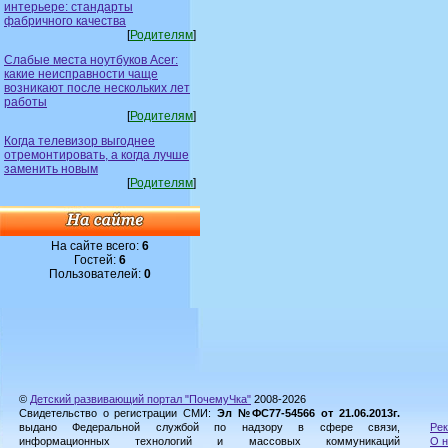
интерьере: стандарты
фабричного качества
[
Родителям
]
Слабые места ноутбуков Acer:
какие неисправности чаще
возникают после нескольких лет
работы
[
Родителям
]
Когда телевизор выгоднее
отремонтировать, а когда лучше
заменить новым
[
Родителям
]
На сайте всего:
6
Гостей:
6
Пользователей:
0
©
Детский развивающий портал "ПочемуЧка"
2008-2026
Свидетельство о регистрации СМИ:
Эл №ФС77-54566 от 21.06.2013г.
выдано Федеральной службой по надзору в сфере связи,
Рек
информационных технологий и массовых коммуникаций
О н