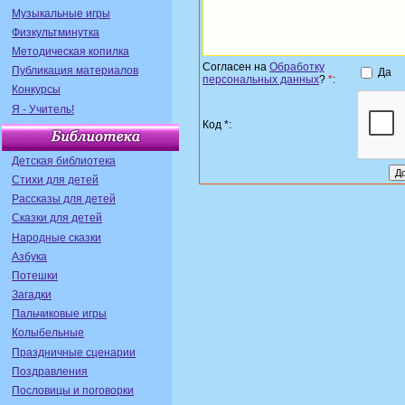
Музыкальные игры
Физкультминутка
Методическая копилка
Согласен на
Обработку
Публикация материалов
Да
персональных данных
?
*
:
Конкурсы
Я - Учитель!
Код *:
Детская библиотека
Стихи для детей
Рассказы для детей
Сказки для детей
Народные сказки
Азбука
Потешки
Загадки
Пальчиковые игры
Колыбельные
Праздничные сценарии
Поздравления
Пословицы и поговорки