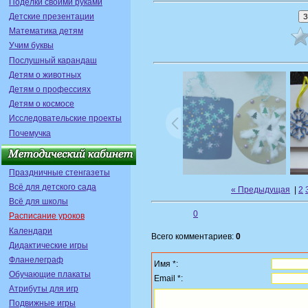
Поделки своими руками
Детские презентации
Математика детям
Учим буквы
Послушный карандаш
Детям о животных
Детям о профессиях
Детям о космосе
Исследовательские проекты
Почемучка
Праздничные стенгазеты
Всё для детского сада
« Предыдущая
|
2
Всё для школы
0
Расписание уроков
Календари
Всего комментариев:
0
Дидактические игры
Фланелеграф
Имя *:
Обучающие плакаты
Email *:
Атрибуты для игр
Подвижные игры