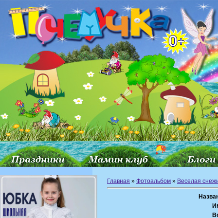
Главная
»
Фотоальбом
»
Веселая снеж
Назва
И
В