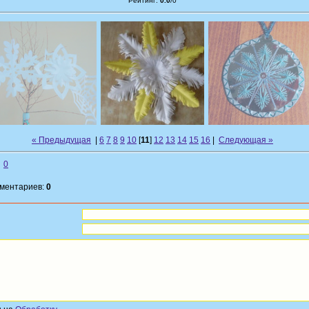
Рейтинг
:
0.0
/
0
« Предыдущая
|
6
7
8
9
10
[
11
]
12
13
14
15
16
|
Следующая »
0
мментариев:
0