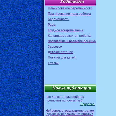
Планирование беременности
Планирование пола ребенка
Беременность
Роды
Грудное вскармливание
Календарь развития ребенка
Воспитание и развитие ребенка
Здоровье
Детское питание
Покупки для детей
Статьи
Что делать, если ребёнок
проглотил молочный зуб
[
Здоровье
]
Нейроподготовка к школе: зачем
будущему первоклашке играть в