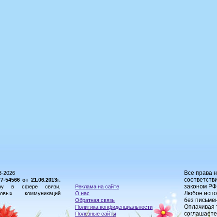
Все права 
8-2026
соответстви
54566 от 21.06.2013г.
законом РФ
ору в сфере связи,
Реклама на сайте
Любое испо
овых коммуникаций
О нас
без письме
Обратная связь
Оплачивая 
Политика конфиденциальности
соглашаете
Полезные сайты