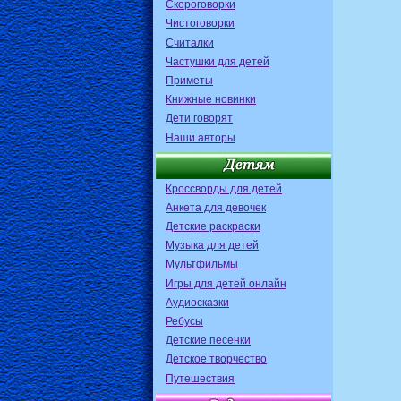
Скороговорки
Чистоговорки
Считалки
Частушки для детей
Приметы
Книжные новинки
Дети говорят
Наши авторы
Кроссворды для детей
Анкета для девочек
Детские раскраски
Музыка для детей
Мультфильмы
Игры для детей онлайн
Аудиосказки
Ребусы
Детские песенки
Детское творчество
Путешествия