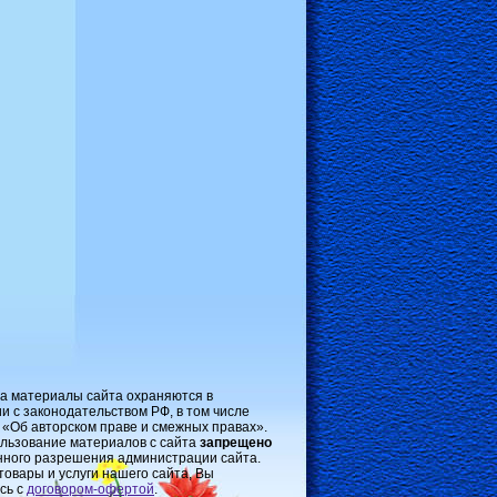
на материалы сайта охраняются в
и с законодательством РФ, в том числе
 «Об авторском праве и смежных правах».
льзование материалов с сайта
запрещено
нного разрешения администрации сайта.
товары и услуги нашего сайта, Вы
сь с
договором-oфертой
.