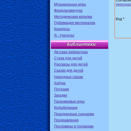
Согласе
Музыкальные игры
персона
Физкультминутка
Методическая копилка
Код *:
Публикация материалов
Конкурсы
Я - Учитель!
Детская библиотека
Стихи для детей
Рассказы для детей
Сказки для детей
Народные сказки
Азбука
Потешки
Загадки
Пальчиковые игры
Колыбельные
Праздничные сценарии
Поздравления
Пословицы и поговорки