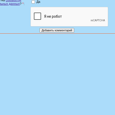
н на
Обработку
Да
льных данных
?
*
: