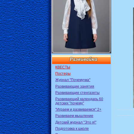
КВЕСТЫ
Постеры
Журнал "Почемучка"
Развивающие занятия
Развивающие стенгазеты
Развивающий календарь 60
детских "почему"
"Играем и развиваемся" 2+
Развиваем мышление
Детский журнал "Это я!"
Подготовка к школе