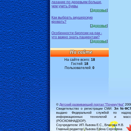
лазание по деревьям больше,
чем учить буквы
[
Здоровье
]
Как выбрать акушерскую
кровать?
[
Здоровье
]
Особенности биопсии на рак -
что важно знать пациентам?
[
Здоровье
]
На сайте всего:
18
Гостей:
18
Пользователей:
0
©
Детский развивающий портал "ПочемуЧка"
200
Свидетельство о регистрации СМИ:
Эл №ФС77-
выдано Федеральной службой по надз
информационных технологий и масс
(РОСКОМНАДЗОР).
Соучредители: ИП Львова Е.С., Власова Н.В.
Главный редактор: Львова Елена Сергеевна