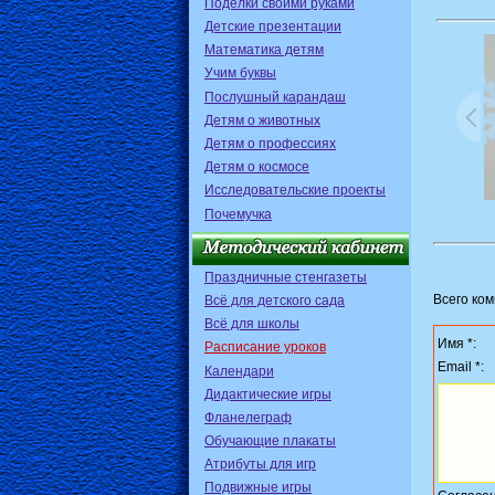
Поделки своими руками
Детские презентации
Математика детям
Учим буквы
Послушный карандаш
Детям о животных
Детям о профессиях
Детям о космосе
Исследовательские проекты
Почемучка
Праздничные стенгазеты
Всего ко
Всё для детского сада
Всё для школы
Имя *:
Расписание уроков
Email *:
Календари
Дидактические игры
Фланелеграф
Обучающие плакаты
Атрибуты для игр
Подвижные игры