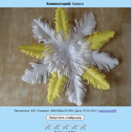
Комментарий:
бумага
Просмотров: 632 | Размеры: 448x336px/33.5Kb | Дата: 07.01.2017 |
glaksenei1609