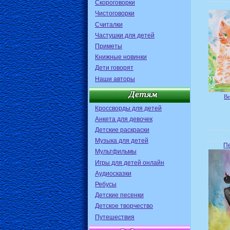
Скороговорки
Чистоговорки
Считалки
Частушки для детей
Приметы
Книжные новинки
Дети говорят
Наши авторы
Ве
Кроссворды для детей
Анкета для девочек
Детские раскраски
Музыка для детей
П
Мультфильмы
Игры для детей онлайн
Аудиосказки
Ребусы
Детские песенки
Детское творчество
Путешествия