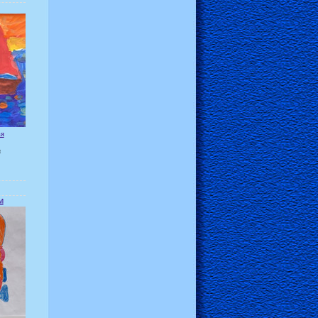
ая
я
м