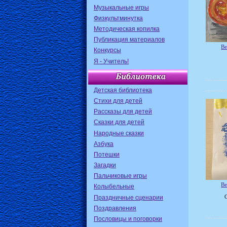
Музыкальные игры
Физкультминутка
Методическая копилка
Публикация материалов
Ве
Конкурсы
Я - Учитель!
Детская библиотека
Стихи для детей
Рассказы для детей
Сказки для детей
Народные сказки
Азбука
Потешки
Загадки
Пальчиковые игры
Ве
Колыбельные
Праздничные сценарии
Поздравления
Пословицы и поговорки