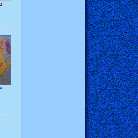
ая
ая