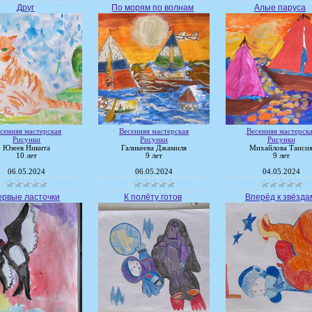
Друг
По морям по волнам
Алые паруса
сенняя мастерская
Весенняя мастерская
Весенняя мастерск
Рисунки
Рисунки
Рисунки
Юзеев Никита
Галикеева Джамиля
Михайлова Таиси
10 лет
9 лет
9 лет
06.05.2024
06.05.2024
04.05.2024
ервые ласточки
К полёту готов
Вперёд к звёзда