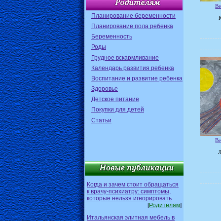
Ве
Планирование беременности
Планирование пола ребенка
Беременность
Роды
Грудное вскармливание
Календарь развития ребенка
Воспитание и развитие ребенка
Здоровье
Детское питание
Покупки для детей
Статьи
Ве
Л
Когда и зачем стоит обращаться
к врачу-психиатру: симптомы,
которые нельзя игнорировать
[
Родителям
]
Итальянская элитная мебель в