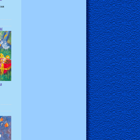
сия
мы
ая