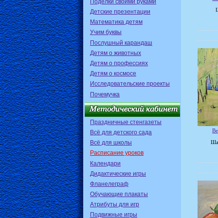
Поделки своими руками
Детские презентации
Математика детям
Учим буквы
Послушный карандаш
Детям о животных
Детям о профессиях
Детям о космосе
Исследовательские проекты
Почемучка
Праздничные стенгазеты
Ве
Всё для детского сада
Всё для школы
Ша
Расписание уроков
Календари
Дидактические игры
Фланелеграф
Обучающие плакаты
Атрибуты для игр
Подвижные игры