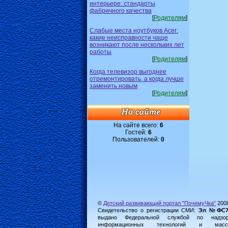
интерьере: стандарты
фабричного качества
[
Родителям
]
Слабые места ноутбуков Acer:
какие неисправности чаще
возникают после нескольких лет
работы
[
Родителям
]
Когда телевизор выгоднее
отремонтировать, а когда лучше
заменить новым
[
Родителям
]
На сайте всего:
6
Гостей:
6
Пользователей:
0
©
Детский развивающий портал "ПочемуЧка"
200
Свидетельство о регистрации СМИ:
Эл №ФС77-
выдано Федеральной службой по надз
информационных технологий и масс