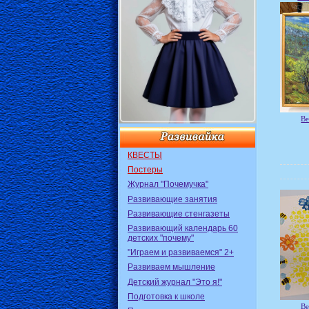
Ве
КВЕСТЫ
Постеры
Журнал "Почемучка"
Развивающие занятия
Развивающие стенгазеты
Развивающий календарь 60
детских "почему"
"Играем и развиваемся" 2+
Развиваем мышление
Детский журнал "Это я!"
Подготовка к школе
Ве