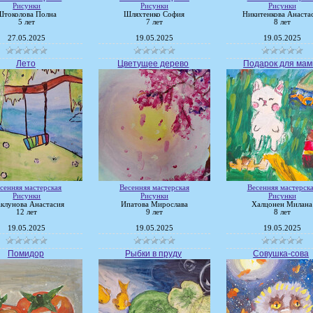
Рисунки
Рисунки
Рисунки
Штоколова Полна
Шляхтенко София
Никитенкова Анаста
5 лет
7 лет
8 лет
27.05.2025
19.05.2025
19.05.2025
Лето
Цветущее дерево
Подарок для ма
сенняя мастерская
Весенняя мастерская
Весенняя мастерск
Рисунки
Рисунки
Рисунки
клунова Анастасия
Ипатова Мирослава
Халцонен Милана
12 лет
9 лет
8 лет
19.05.2025
19.05.2025
19.05.2025
Помидор
Рыбки в пруду
Совушка-сова