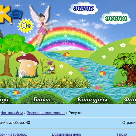
»
Фотоальбом
»
Весенняя мастерская
» Рисунки
ий в альбоме:
43
Страни
сенний водопад
Дождливый день
Гроза