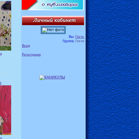
Вы:
Гость
Группа:
Гости
Вход
ая
Регистрация
е
ая