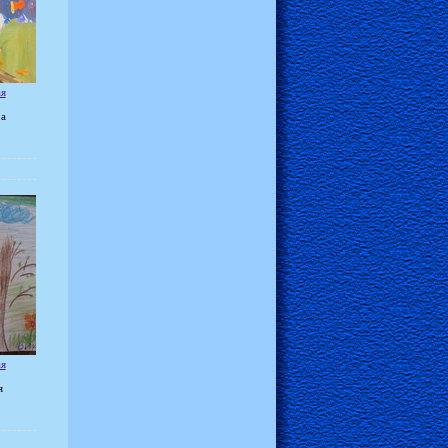
ая
ра
ая
я