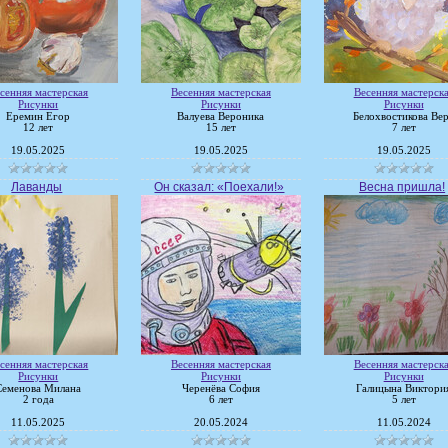
сенняя мастерская
Весенняя мастерская
Весенняя мастерск
Рисунки
Рисунки
Рисунки
Еремин Егор
Валуева Вероника
Белохвостикова Ве
12 лет
15 лет
7 лет
19.05.2025
19.05.2025
19.05.2025
Лаванды
Он сказал: «Поехали!»
Весна пришла!
сенняя мастерская
Весенняя мастерская
Весенняя мастерск
Рисунки
Рисунки
Рисунки
Семенова Милана
Черенёва София
Галицына Виктори
2 года
6 лет
5 лет
11.05.2025
20.05.2024
11.05.2024