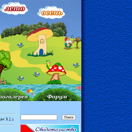
цы:
1
2
»