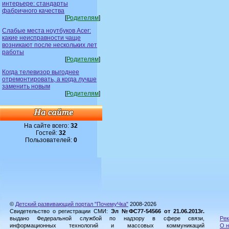
интерьере: стандарты
фабричного качества
[
Родителям
]
Слабые места ноутбуков Acer:
какие неисправности чаще
возникают после нескольких лет
работы
[
Родителям
]
Когда телевизор выгоднее
отремонтировать, а когда лучше
заменить новым
[
Родителям
]
На сайте всего:
32
Гостей:
32
Пользователей:
0
©
Детский развивающий портал "ПочемуЧка"
2008-2026
Свидетельство о регистрации СМИ:
Эл №ФС77-54566 от 21.06.2013г.
выдано Федеральной службой по надзору в сфере связи,
Рек
информационных технологий и массовых коммуникаций
О н