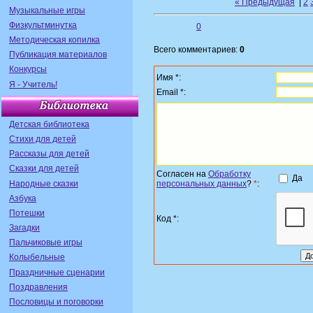
« Предыдущая
|
2
Музыкальные игры
Физкультминутка
0
Методическая копилка
Всего комментариев:
0
Публикация материалов
Конкурсы
Имя *:
Я - Учитель!
Email *:
Детская библиотека
Стихи для детей
Рассказы для детей
Сказки для детей
Согласен на
Обработку
Да
Народные сказки
персональных данных
?
*
:
Азбука
Потешки
Код *:
Загадки
Пальчиковые игры
Колыбельные
Праздничные сценарии
Поздравления
Пословицы и поговорки