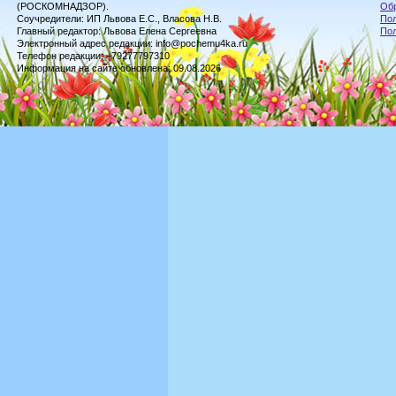
(РОСКОМНАДЗОР).
Обр
Соучредители: ИП Львова Е.С., Власова Н.В.
Пол
Главный редактор: Львова Елена Сергеевна
По
Электронный адрес редакции: info@pochemu4ka.ru
Телефон редакции: +79277797310
Информация на сайте обновлена: 09.08.2026