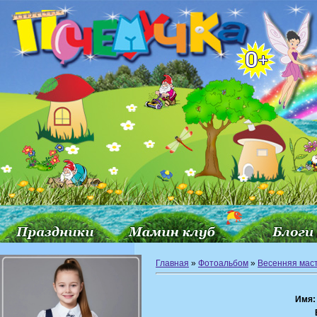
Главная
»
Фотоальбом
»
Весенняя мас
Имя: