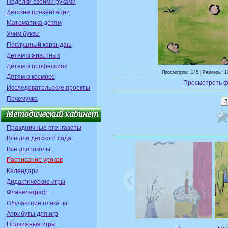
Поделки своими руками
Детские презентации
Математика детям
Учим буквы
Послушный карандаш
Детям о животных
Детям о профессиях
Просмотров: 145 | Размеры: 1
Детям о космосе
Просмотреть ф
Исследовательские проекты
Почемучка
Праздничные стенгазеты
Всё для детского сада
Всё для школы
Расписание уроков
Календари
Дидактические игры
Фланелеграф
Обучающие плакаты
Атрибуты для игр
Подвижные игры