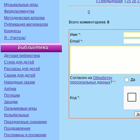
« Предыдущая
|
25
26
2
Музыкальные игры
Физкультминутка
0
Методическая копилка
Всего комментариев:
0
Публикация материалов
Конкурсы
Имя *:
Я - Учитель!
Email *:
Детская библиотека
Стихи для детей
Рассказы для детей
Сказки для детей
Согласен на
Обработку
Да
Народные сказки
персональных данных
?
*
:
Азбука
Потешки
Код *:
Загадки
Пальчиковые игры
Колыбельные
Праздничные сценарии
Поздравления
Пословицы и поговорки