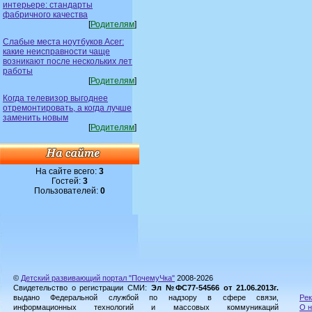
интерьере: стандарты
фабричного качества
[
Родителям
]
Слабые места ноутбуков Acer:
какие неисправности чаще
возникают после нескольких лет
работы
[
Родителям
]
Когда телевизор выгоднее
отремонтировать, а когда лучше
заменить новым
[
Родителям
]
На сайте всего:
3
Гостей:
3
Пользователей:
0
©
Детский развивающий портал "ПочемуЧка"
2008-2026
Свидетельство о регистрации СМИ:
Эл №ФС77-54566 от 21.06.2013г.
выдано Федеральной службой по надзору в сфере связи,
Рек
информационных технологий и массовых коммуникаций
О н