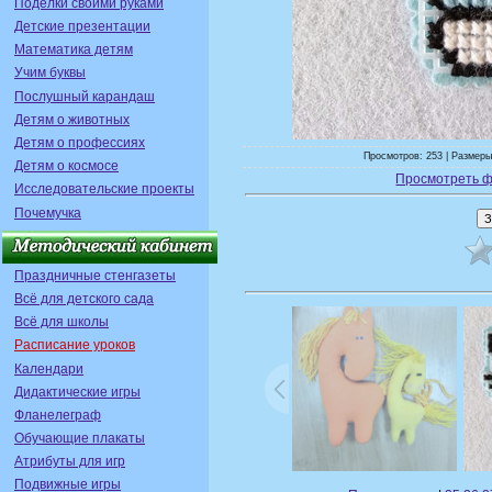
Поделки своими руками
Детские презентации
Математика детям
Учим буквы
Послушный карандаш
Детям о животных
Детям о профессиях
Просмотров: 253 | Размеры
Детям о космосе
Просмотреть ф
Исследовательские проекты
Почемучка
Праздничные стенгазеты
Всё для детского сада
Всё для школы
Расписание уроков
Календари
Дидактические игры
Фланелеграф
Обучающие плакаты
Атрибуты для игр
Подвижные игры