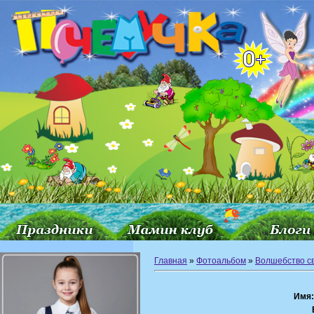
Главная
»
Фотоальбом
»
Волшебство с
Имя: