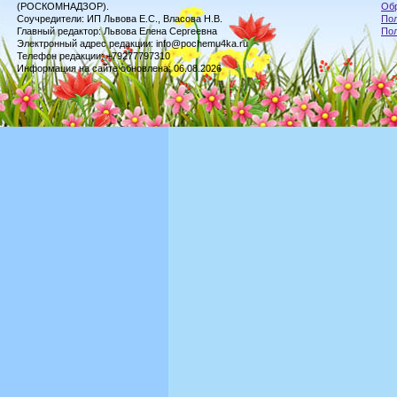
(РОСКОМНАДЗОР).
Обр
Соучредители: ИП Львова Е.С., Власова Н.В.
Пол
Главный редактор: Львова Елена Сергеевна
По
Электронный адрес редакции: info@pochemu4ka.ru
Телефон редакции: +79277797310
Информация на сайте обновлена: 06.08.2026