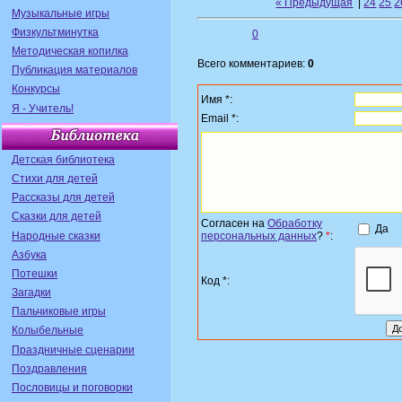
« Предыдущая
|
24
25
2
Музыкальные игры
Физкультминутка
0
Методическая копилка
Всего комментариев:
0
Публикация материалов
Конкурсы
Имя *:
Я - Учитель!
Email *:
Детская библиотека
Стихи для детей
Рассказы для детей
Сказки для детей
Согласен на
Обработку
Да
Народные сказки
персональных данных
?
*
:
Азбука
Потешки
Код *:
Загадки
Пальчиковые игры
Колыбельные
Праздничные сценарии
Поздравления
Пословицы и поговорки