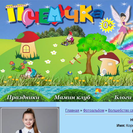
Главная
»
Фотоальбом
»
Волшебство с
Н
Имя:
Кор