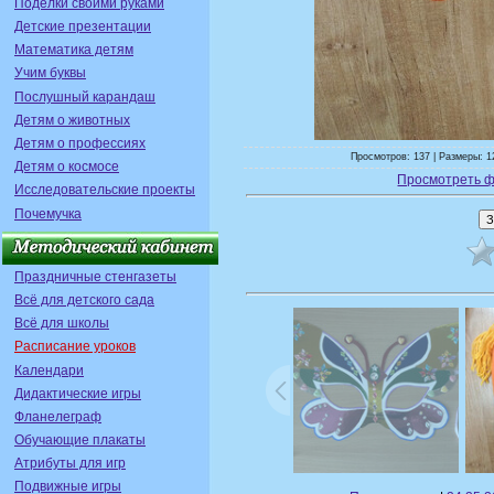
Поделки своими руками
Детские презентации
Математика детям
Учим буквы
Послушный карандаш
Детям о животных
Детям о профессиях
Просмотров: 137 | Размеры: 1
Детям о космосе
Просмотреть ф
Исследовательские проекты
Почемучка
Праздничные стенгазеты
Всё для детского сада
Всё для школы
Расписание уроков
Календари
Дидактические игры
Фланелеграф
Обучающие плакаты
Атрибуты для игр
Подвижные игры