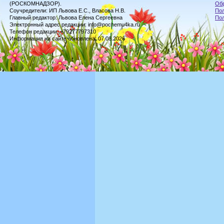
(РОСКОМНАДЗОР).
Обр
Соучредители: ИП Львова Е.С., Власова Н.В.
Пол
Главный редактор: Львова Елена Сергеевна
По
Электронный адрес редакции: info@pochemu4ka.ru
Телефон редакции: +79277797310
Информация на сайте обновлена: 07.08.2026