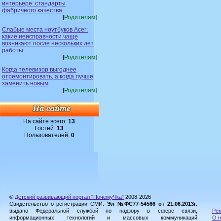
интерьере: стандарты
фабричного качества
[
Родителям
]
Слабые места ноутбуков Acer:
какие неисправности чаще
возникают после нескольких лет
работы
[
Родителям
]
Когда телевизор выгоднее
отремонтировать, а когда лучше
заменить новым
[
Родителям
]
На сайте всего:
13
Гостей:
13
Пользователей:
0
©
Детский развивающий портал "ПочемуЧка"
2008-2026
Свидетельство о регистрации СМИ:
Эл №ФС77-54566 от 21.06.2013г.
выдано Федеральной службой по надзору в сфере связи,
Рек
информационных технологий и массовых коммуникаций
О н