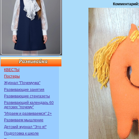
Комментарий
КВЕСТЫ
Постеры
Журнал "Почемучка"
Развивающие занятия
Развивающие стенгазеты
Развивающий календарь 60
детских "почему"
"Играем и развиваемся" 2+
Развиваем мышление
Детский журнал "Это я!"
Подготовка к школе