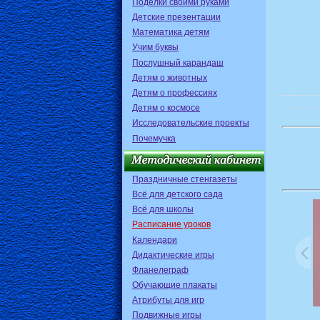
Поделки своими руками
Детские презентации
Математика детям
Учим буквы
Послушный карандаш
Детям о животных
Детям о профессиях
Детям о космосе
Исследовательские проекты
Почемучка
Праздничные стенгазеты
Всё для детского сада
Всё для школы
Расписание уроков
Календари
Дидактические игры
Фланелеграф
Обучающие плакаты
Атрибуты для игр
Подвижные игры