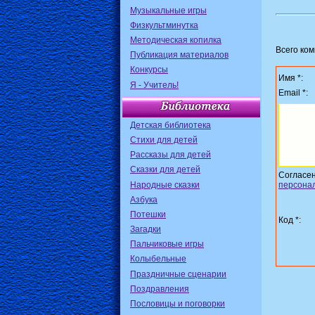
Музыкальные игры
Физкультминутка
Методическая копилка
Всего ко
Публикация материалов
Конкурсы
Имя *:
Я - Учитель!
Email *:
Детская библиотека
Стихи для детей
Рассказы для детей
Сказки для детей
Согласе
Народные сказки
персона
Азбука
Потешки
Код *:
Загадки
Пальчиковые игры
Колыбельные
Праздничные сценарии
Поздравления
Пословицы и поговорки