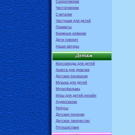
Скороговорки
Чистоговорки
Считалки
Частушки для детей
Приметы
Книжные новинки
Дети говорят
Наши авторы
Кроссворды для детей
Анкета для девочек
Детские раскраски
Музыка для детей
Мультфильмы
Игры для детей онлайн
Аудиосказки
Ребусы
Детские песенки
Детское творчество
Путешествия