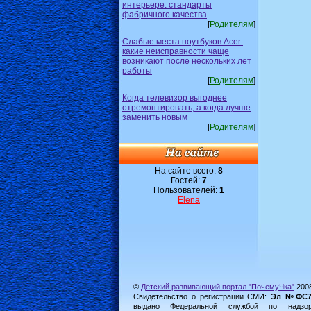
интерьере: стандарты
фабричного качества
[
Родителям
]
Слабые места ноутбуков Acer:
какие неисправности чаще
возникают после нескольких лет
работы
[
Родителям
]
Когда телевизор выгоднее
отремонтировать, а когда лучше
заменить новым
[
Родителям
]
На сайте всего:
8
Гостей:
7
Пользователей:
1
Elena
©
Детский развивающий портал "ПочемуЧка"
200
Свидетельство о регистрации СМИ:
Эл №ФС77-
выдано Федеральной службой по надз