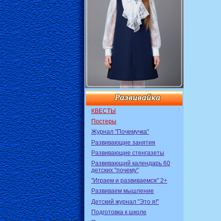
КВЕСТЫ
Постеры
Журнал "Почемучка"
Развивающие занятия
Развивающие стенгазеты
Развивающий календарь 60
детских "почему"
"Играем и развиваемся" 2+
Развиваем мышление
Детский журнал "Это я!"
Подготовка к школе