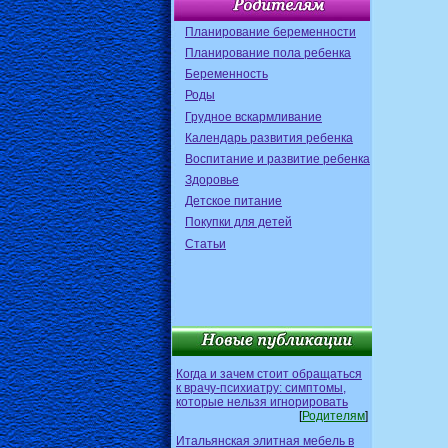
Планирование беременности
Планирование пола ребенка
Беременность
Роды
Грудное вскармливание
Календарь развития ребенка
Воспитание и развитие ребенка
Здоровье
Детское питание
Покупки для детей
Статьи
Когда и зачем стоит обращаться
к врачу-психиатру: симптомы,
которые нельзя игнорировать
[
Родителям
]
Итальянская элитная мебель в