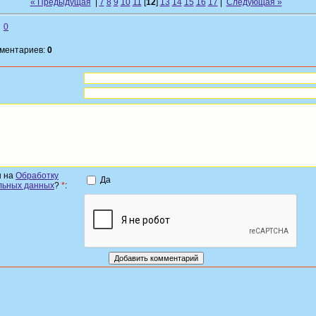
« Предыдущая
|
7
8
9
10
11
[
12
]
13
14
15
16
17
|
Следующая »
0
мментариев:
0
н на
Обработку
Да
льных данных
?
*
: