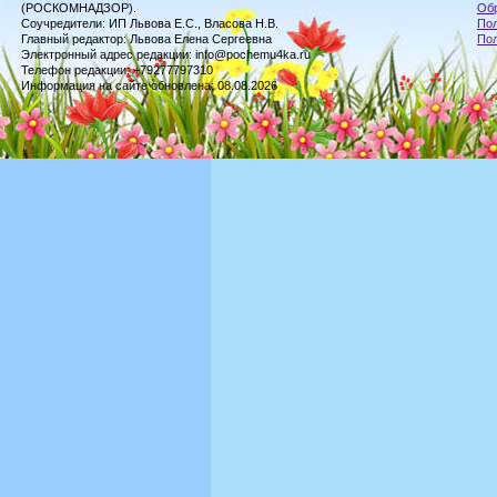
(РОСКОМНАДЗОР).
Обр
Соучредители: ИП Львова Е.С., Власова Н.В.
Пол
Главный редактор: Львова Елена Сергеевна
По
Электронный адрес редакции: info@pochemu4ka.ru
Телефон редакции: +79277797310
Информация на сайте обновлена: 08.08.2026