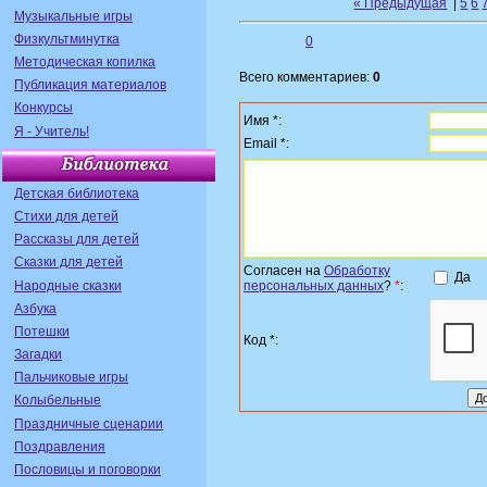
« Предыдущая
|
5
6
Музыкальные игры
Физкультминутка
0
Методическая копилка
Всего комментариев:
0
Публикация материалов
Конкурсы
Имя *:
Я - Учитель!
Email *:
Детская библиотека
Стихи для детей
Рассказы для детей
Сказки для детей
Согласен на
Обработку
Да
Народные сказки
персональных данных
?
*
:
Азбука
Потешки
Код *:
Загадки
Пальчиковые игры
Колыбельные
Праздничные сценарии
Поздравления
Пословицы и поговорки