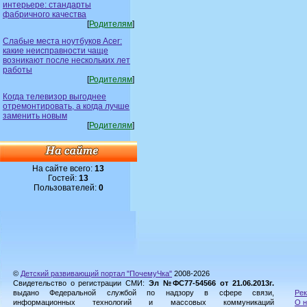
интерьере: стандарты
фабричного качества
[
Родителям
]
Слабые места ноутбуков Acer:
какие неисправности чаще
возникают после нескольких лет
работы
[
Родителям
]
Когда телевизор выгоднее
отремонтировать, а когда лучше
заменить новым
[
Родителям
]
На сайте всего:
13
Гостей:
13
Пользователей:
0
©
Детский развивающий портал "ПочемуЧка"
2008-2026
Свидетельство о регистрации СМИ:
Эл №ФС77-54566 от 21.06.2013г.
выдано Федеральной службой по надзору в сфере связи,
Рек
информационных технологий и массовых коммуникаций
О н