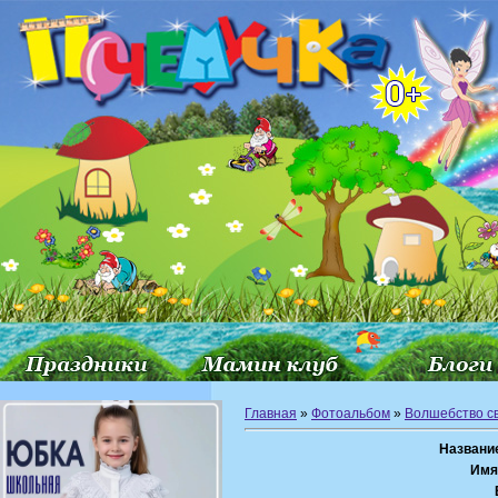
Главная
»
Фотоальбом
»
Волшебство с
Названи
Имя