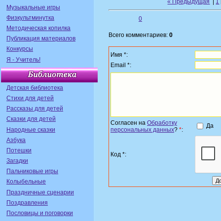
« Предыдущая
|
1
Музыкальные игры
Физкультминутка
0
Методическая копилка
Всего комментариев:
0
Публикация материалов
Конкурсы
Имя *:
Я - Учитель!
Email *:
Детская библиотека
Стихи для детей
Рассказы для детей
Сказки для детей
Согласен на
Обработку
Да
Народные сказки
персональных данных
?
*
:
Азбука
Потешки
Код *:
Загадки
Пальчиковые игры
Колыбельные
Праздничные сценарии
Поздравления
Пословицы и поговорки