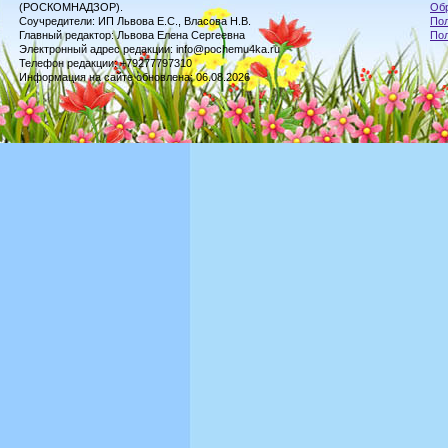
(РОСКОМНАДЗОР).
Обр
Соучредители: ИП Львова Е.С., Власова Н.В.
Пол
Главный редактор: Львова Елена Сергеевна
По
Электронный адрес редакции: info@pochemu4ka.ru
Телефон редакции: +79277797310
Информация на сайте обновлена: 06.08.2026