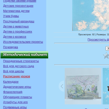
Поделки своими руками
Детские презентации
Математика детям
Учим буквы
Послушный карандаш
Детям о животных
Детям о профессиях
Просмотров: 92 | Размеры: 1
Детям о космосе
Просмотреть ф
Исследовательские проекты
Почемучка
Праздничные стенгазеты
Всё для детского сада
Всё для школы
Расписание уроков
Календари
Дидактические игры
Фланелеграф
Обучающие плакаты
Атрибуты для игр
Подвижные игры