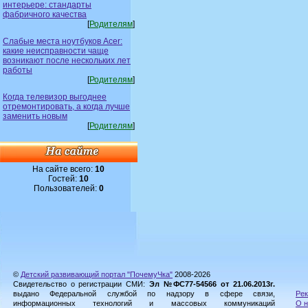
интерьере: стандарты
фабричного качества
[
Родителям
]
Слабые места ноутбуков Acer:
какие неисправности чаще
возникают после нескольких лет
работы
[
Родителям
]
Когда телевизор выгоднее
отремонтировать, а когда лучше
заменить новым
[
Родителям
]
На сайте всего:
10
Гостей:
10
Пользователей:
0
©
Детский развивающий портал "ПочемуЧка"
2008-2026
Свидетельство о регистрации СМИ:
Эл №ФС77-54566 от 21.06.2013г.
выдано Федеральной службой по надзору в сфере связи,
Рек
информационных технологий и массовых коммуникаций
О н