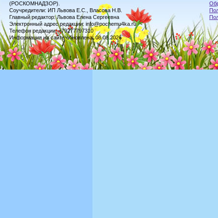
(РОСКОМНАДЗОР).
Обр
Соучредители: ИП Львова Е.С., Власова Н.В.
Пол
Главный редактор: Львова Елена Сергеевна
По
Электронный адрес редакции: info@pochemu4ka.ru
Телефон редакции: +79277797310
Информация на сайте обновлена: 08.08.2026