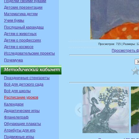
Поделки своими руками
Детские презентации
Математика детям
Учим буквы
Послушный карандаш
Детям о животных
Детям о профессиях
Просмотров: 715 | Размеры: 1
Детям о космосе
Просмотреть ф
Исследовательские проекты
Почемучка
Праздничные стенгазеты
Всё для детского сада
Всё для школы
Расписание уроков
Календари
Дидактические игры
Фланелеграф
Обучающие плакаты
Атрибуты для игр
Подвижные игры