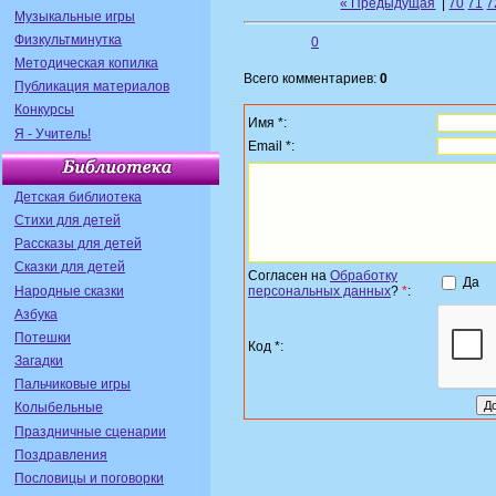
« Предыдущая
|
70
71
7
Музыкальные игры
Физкультминутка
0
Методическая копилка
Всего комментариев:
0
Публикация материалов
Конкурсы
Имя *:
Я - Учитель!
Email *:
Детская библиотека
Стихи для детей
Рассказы для детей
Сказки для детей
Согласен на
Обработку
Да
Народные сказки
персональных данных
?
*
:
Азбука
Потешки
Код *:
Загадки
Пальчиковые игры
Колыбельные
Праздничные сценарии
Поздравления
Пословицы и поговорки