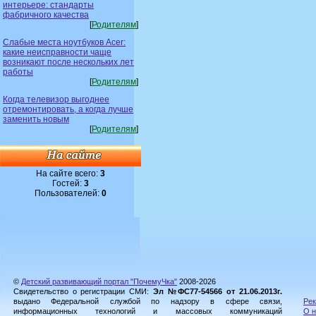
интерьере: стандарты
фабричного качества
[
Родителям
]
Слабые места ноутбуков Acer:
какие неисправности чаще
возникают после нескольких лет
работы
[
Родителям
]
Когда телевизор выгоднее
отремонтировать, а когда лучше
заменить новым
[
Родителям
]
На сайте всего:
3
Гостей:
3
Пользователей:
0
©
Детский развивающий портал "ПочемуЧка"
2008-2026
Свидетельство о регистрации СМИ:
Эл №ФС77-54566 от 21.06.2013г.
выдано Федеральной службой по надзору в сфере связи,
Рек
информационных технологий и массовых коммуникаций
О н