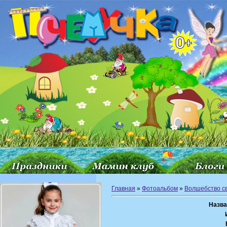
Главная
»
Фотоальбом
»
Волшебство с
Назва