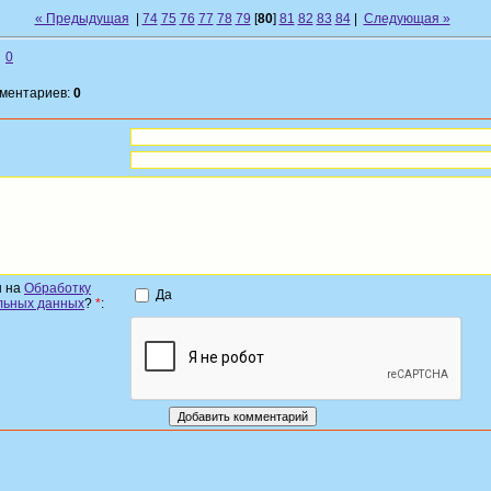
« Предыдущая
|
74
75
76
77
78
79
[
80
]
81
82
83
84
|
Следующая »
0
мментариев:
0
н на
Обработку
Да
льных данных
?
*
: