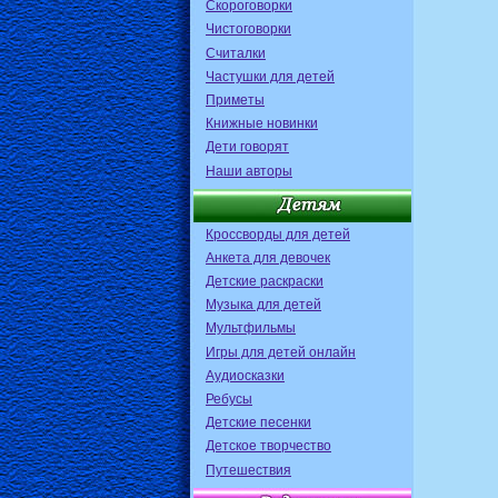
Скороговорки
Чистоговорки
Считалки
Частушки для детей
Приметы
Книжные новинки
Дети говорят
Наши авторы
Кроссворды для детей
Анкета для девочек
Детские раскраски
Музыка для детей
Мультфильмы
Игры для детей онлайн
Аудиосказки
Ребусы
Детские песенки
Детское творчество
Путешествия