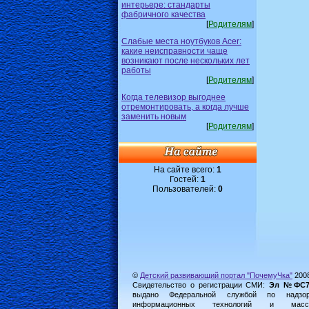
интерьере: стандарты
фабричного качества
[
Родителям
]
Слабые места ноутбуков Acer:
какие неисправности чаще
возникают после нескольких лет
работы
[
Родителям
]
Когда телевизор выгоднее
отремонтировать, а когда лучше
заменить новым
[
Родителям
]
На сайте всего:
1
Гостей:
1
Пользователей:
0
©
Детский развивающий портал "ПочемуЧка"
200
Свидетельство о регистрации СМИ:
Эл №ФС77-
выдано Федеральной службой по надз
информационных технологий и масс