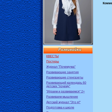
Комме
КВЕСТЫ
Постеры
Журнал "Почемучка"
Развивающие занятия
Развивающие стенгазеты
Развивающий календарь 60
детских "почему"
"Играем и развиваемся" 2+
Развиваем мышление
Детский журнал "Это я!"
Подготовка к школе