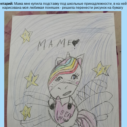
нтарий:
Мама мне купила подставку под школьные принадлежности, в на ней
нарисована моя любимая поняшек - решила перенести рисунок на бумагу