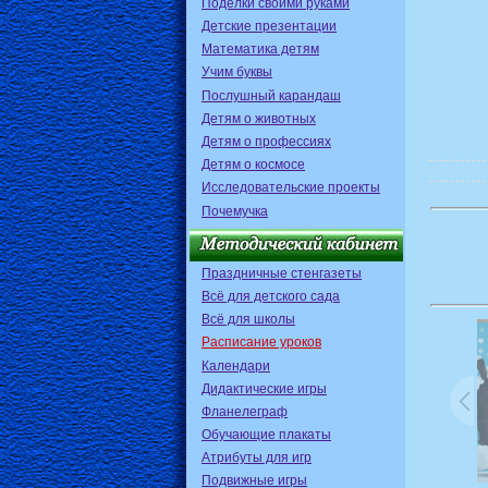
Поделки своими руками
Детские презентации
Математика детям
Учим буквы
Послушный карандаш
Детям о животных
Детям о профессиях
Детям о космосе
Исследовательские проекты
Почемучка
Праздничные стенгазеты
Всё для детского сада
Всё для школы
Расписание уроков
Календари
Дидактические игры
Фланелеграф
Обучающие плакаты
Атрибуты для игр
Подвижные игры