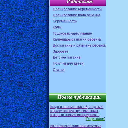
Планирование беременности
Планирование пола ребенка
Беременность
Роды
Грудное вскармливание
Календарь развития ребенка
Воспитание и развитие ребенка
Здоровье
Детское питание
Покупки для детей
Статьи
Когда и зачем стоит обращаться
к врачу-психиатру: симптомы,
которые нельзя игнорировать
[
Родителям
]
Итальянская элитная мебель в