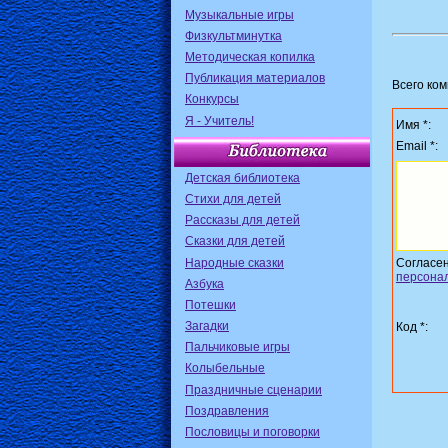
Музыкальные игры
Физкультминутка
Методическая копилка
Публикация материалов
Всего ко
Конкурсы
Я - Учитель!
Имя *:
Email *:
Детская библиотека
Стихи для детей
Рассказы для детей
Сказки для детей
Народные сказки
Согласе
персона
Азбука
Потешки
Загадки
Код *:
Пальчиковые игры
Колыбельные
Праздничные сценарии
Поздравления
Пословицы и поговорки