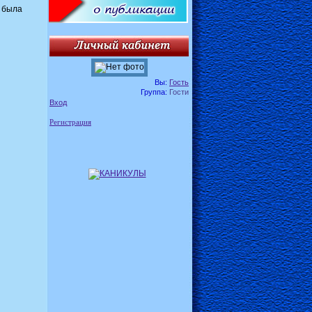
 была
Вы:
Гость
Группа:
Гости
Вход
Регистрация