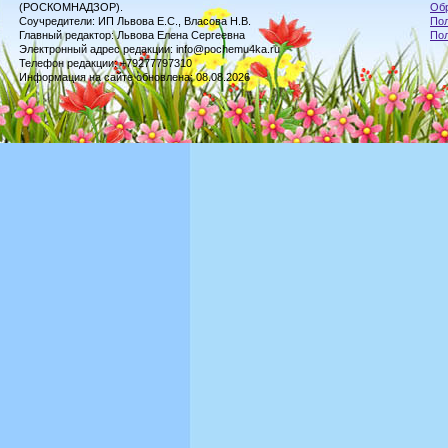
(РОСКОМНАДЗОР).
Обр
Соучредители: ИП Львова Е.С., Власова Н.В.
Пол
Главный редактор: Львова Елена Сергеевна
По
Электронный адрес редакции: info@pochemu4ka.ru
Телефон редакции: +79277797310
Информация на сайте обновлена: 08.08.2026