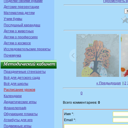
Поделки своими руками
Просмотреть 
Детские презентации
Математика детям
Учим буквы
Послушный карандаш
Детям о животных
Детям о профессиях
Детям о космосе
Исследовательские проекты
Почемучка
Праздничные стенгазеты
Всё для детского сада
« Предыдущая
|
2
Всё для школы
Расписание уроков
0
Календари
Дидактические игры
Всего комментариев:
0
Фланелеграф
Имя *:
Обучающие плакаты
Email *:
Атрибуты для игр
Подвижные игры