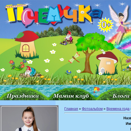
Главная
»
Фотоальбом
»
Времена года
Наз
Им