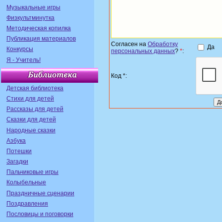
Музыкальные игры
Физкультминутка
Методическая копилка
Публикация материалов
Согласен на
Обработку
Да
Конкурсы
персональных данных
?
*
:
Я - Учитель!
Код *:
Детская библиотека
Стихи для детей
Рассказы для детей
Сказки для детей
Народные сказки
Азбука
Потешки
Загадки
Пальчиковые игры
Колыбельные
Праздничные сценарии
Поздравления
Пословицы и поговорки