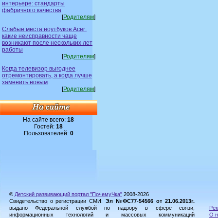
интерьере: стандарты
фабричного качества
[
Родителям
]
Слабые места ноутбуков Acer:
какие неисправности чаще
возникают после нескольких лет
работы
[
Родителям
]
Когда телевизор выгоднее
отремонтировать, а когда лучше
заменить новым
[
Родителям
]
На сайте всего:
18
Гостей:
18
Пользователей:
0
©
Детский развивающий портал "ПочемуЧка"
2008-2026
Свидетельство о регистрации СМИ:
Эл №ФС77-54566 от 21.06.2013г.
выдано Федеральной службой по надзору в сфере связи,
Рек
информационных технологий и массовых коммуникаций
О н