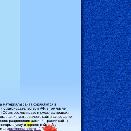
на материалы сайта охраняются в
и с законодательством РФ, в том числе
 «Об авторском праве и смежных правах».
льзование материалов с сайта
запрещено
нного разрешения администрации сайта.
товары и услуги нашего сайта, Вы
сь с
договором-oфертой
.