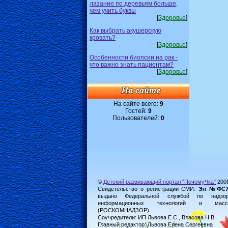
лазание по деревьям больше,
чем учить буквы
[
Здоровье
]
Как выбрать акушерскую
кровать?
[
Здоровье
]
Особенности биопсии на рак -
что важно знать пациентам?
[
Здоровье
]
На сайте всего:
9
Гостей:
9
Пользователей:
0
©
Детский развивающий портал "ПочемуЧка"
200
Свидетельство о регистрации СМИ:
Эл №ФС77-
выдано Федеральной службой по надз
информационных технологий и масс
(РОСКОМНАДЗОР).
Соучредители: ИП Львова Е.С., Власова Н.В.
Главный редактор: Львова Елена Сергеевна