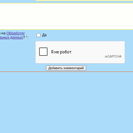
н на
Обработку
Да
льных данных
?
*
: