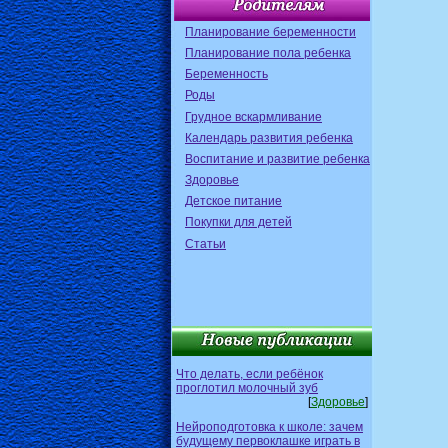
Планирование беременности
Планирование пола ребенка
Беременность
Роды
Грудное вскармливание
Календарь развития ребенка
Воспитание и развитие ребенка
Здоровье
Детское питание
Покупки для детей
Статьи
Что делать, если ребёнок
проглотил молочный зуб
[
Здоровье
]
Нейроподготовка к школе: зачем
будущему первоклашке играть в