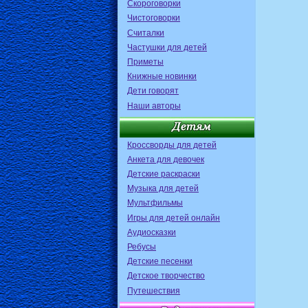
Скороговорки
Чистоговорки
Считалки
Частушки для детей
Приметы
Книжные новинки
Дети говорят
Наши авторы
Кроссворды для детей
Анкета для девочек
Детские раскраски
Музыка для детей
Мультфильмы
Игры для детей онлайн
Аудиосказки
Ребусы
Детские песенки
Детское творчество
Путешествия