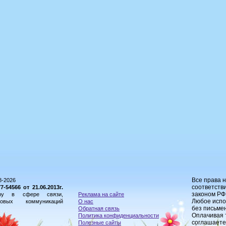
Все права 
8-2026
соответстви
54566 от 21.06.2013г.
законом РФ
ору в сфере связи,
Реклама на сайте
Любое испо
овых коммуникаций
О нас
без письме
Обратная связь
Оплачивая 
Политика конфиденциальности
соглашаете
Полезные сайты