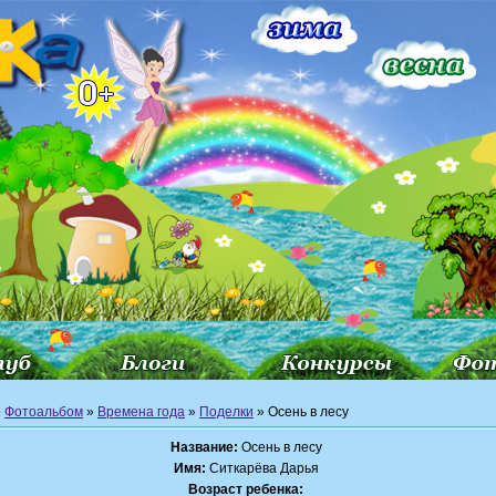
»
Фотоальбом
»
Времена года
»
Поделки
» Осень в лесу
Название:
Осень в лесу
Имя:
Ситкарёва Дарья
Возраст ребенка: