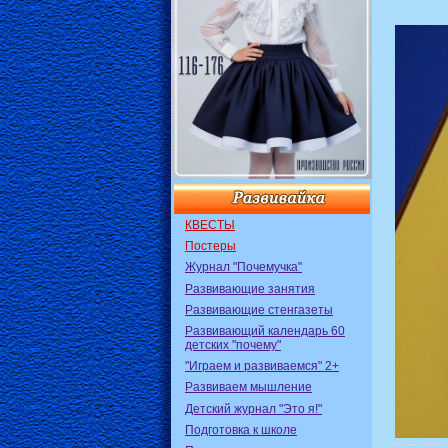
КВЕСТЫ
Постеры
Журнал "Почемучка"
Развивающие занятия
Развивающие стенгазеты
Развивающий календарь 60
детских "почему"
"Играем и развиваемся" 2+
Развиваем мышление
Детский журнал "Это я!"
Подготовка к школе