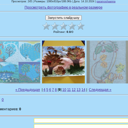
Просмотров: 245 | Размеры: 1080x810px/188.0Kb | Дата: 14.10.2024 |
paramoshaanna
Просмотреть фотографию в реальном размере
Рейтинг
:
0.0
/
0
« Предыдущая
|
4
5
6
7
8
[
9
]
10
11
12
13
14
|
Следующая »
0
мментариев:
0