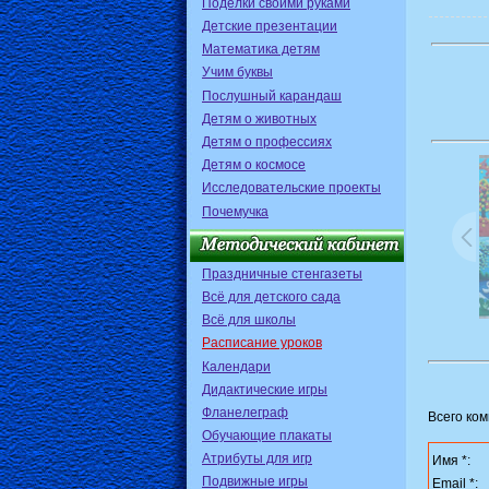
Поделки своими руками
Детские презентации
Математика детям
Учим буквы
Послушный карандаш
Детям о животных
Детям о профессиях
Детям о космосе
Исследовательские проекты
Почемучка
Праздничные стенгазеты
Всё для детского сада
Всё для школы
Расписание уроков
Календари
Дидактические игры
Фланелеграф
Всего ко
Обучающие плакаты
Атрибуты для игр
Имя *:
Подвижные игры
Email *: