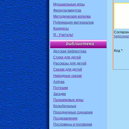
Музыкальные игры
Физкультминутка
Методическая копилка
Публикация материалов
Конкурсы
Согласе
Я - Учитель!
персона
Код *:
Детская библиотека
Стихи для детей
Рассказы для детей
Сказки для детей
Народные сказки
Азбука
Потешки
Загадки
Пальчиковые игры
Колыбельные
Праздничные сценарии
Поздравления
Пословицы и поговорки