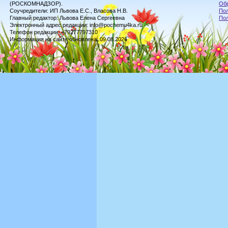
(РОСКОМНАДЗОР).
Обр
Соучредители: ИП Львова Е.С., Власова Н.В.
Пол
Главный редактор: Львова Елена Сергеевна
По
Электронный адрес редакции: info@pochemu4ka.ru
Телефон редакции: +79277797310
Информация на сайте обновлена: 09.08.2026