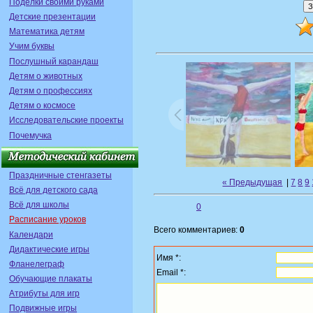
Поделки своими руками
Детские презентации
Математика детям
Учим буквы
Послушный карандаш
Детям о животных
Детям о профессиях
Детям о космосе
Исследовательские проекты
Почемучка
Праздничные стенгазеты
« Предыдущая
|
7
8
9
Всё для детского сада
Всё для школы
0
Расписание уроков
Всего комментариев:
0
Календари
Дидактические игры
Имя *:
Фланелеграф
Email *:
Обучающие плакаты
Атрибуты для игр
Подвижные игры