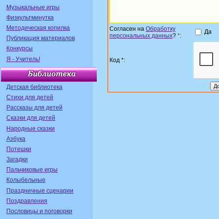
Музыкальные игры
Физкультминутка
Методическая копилка
Согласен на
Обработку
Да
персональных данных
?
*
:
Публикация материалов
Конкурсы
Я - Учитель!
Код *:
Детская библиотека
Стихи для детей
Рассказы для детей
Сказки для детей
Народные сказки
Азбука
Потешки
Загадки
Пальчиковые игры
Колыбельные
Праздничные сценарии
Поздравления
Пословицы и поговорки