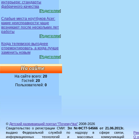
интерьере: стандарты
фабричного качества
[
Родителям
]
Слабые места ноутбуков Acer:
какие неисправности чаще
возникают после нескольких лет
работы
[
Родителям
]
Когда телевизор выгоднее
отремонтировать, а когда лучше
заменить новым
[
Родителям
]
На сайте всего:
20
Гостей:
20
Пользователей:
0
©
Детский развивающий портал "ПочемуЧка"
2008-2026
Свидетельство о регистрации СМИ:
Эл №ФС77-54566 от 21.06.2013г.
выдано Федеральной службой по надзору в сфере связи,
Рек
информационных технологий и массовых коммуникаций
О н