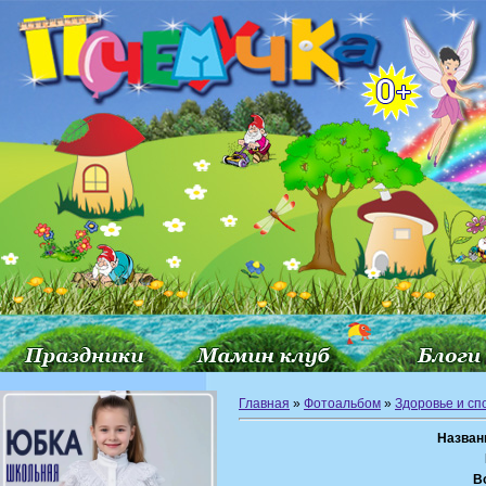
Главная
»
Фотоальбом
»
Здоровье и сп
Назван
В