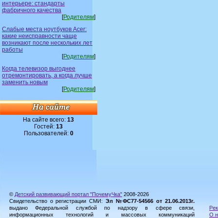
интерьере: стандарты
фабричного качества
[
Родителям
]
Слабые места ноутбуков Acer:
какие неисправности чаще
возникают после нескольких лет
работы
[
Родителям
]
Когда телевизор выгоднее
отремонтировать, а когда лучше
заменить новым
[
Родителям
]
На сайте всего:
13
Гостей:
13
Пользователей:
0
©
Детский развивающий портал "ПочемуЧка"
2008-2026
Свидетельство о регистрации СМИ:
Эл №ФС77-54566 от 21.06.2013г.
выдано Федеральной службой по надзору в сфере связи,
Рек
информационных технологий и массовых коммуникаций
О н