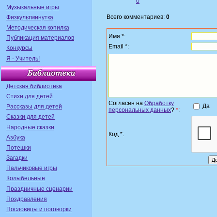
0
Музыкальные игры
Всего комментариев:
0
Физкультминутка
Методическая копилка
Имя *:
Публикация материалов
Email *:
Конкурсы
Я - Учитель!
Детская библиотека
Стихи для детей
Согласен на
Обработку
Да
Рассказы для детей
персональных данных
?
*
:
Сказки для детей
Народные сказки
Код *:
Азбука
Потешки
Загадки
Пальчиковые игры
Колыбельные
Праздничные сценарии
Поздравления
Пословицы и поговорки