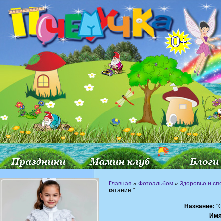
Главная
»
Фотоальбом
»
Здоровье и сп
катание "
Название:
"О
Имя