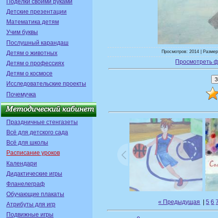
Поделки своими руками
Детские презентации
Математика детям
Учим буквы
Послушный карандаш
Просмотров: 2014 | Размер
Детям о животных
Просмотреть ф
Детям о профессиях
Детям о космосе
Исследовательские проекты
Почемучка
Праздничные стенгазеты
Всё для детского сада
Всё для школы
Расписание уроков
Календари
Дидактические игры
Фланелеграф
Обучающие плакаты
« Предыдущая
|
5
6
Атрибуты для игр
Подвижные игры