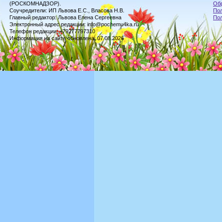
(РОСКОМНАДЗОР).
Обр
Соучредители: ИП Львова Е.С., Власова Н.В.
Пол
Главный редактор: Львова Елена Сергеевна
По
Электронный адрес редакции: info@pochemu4ka.ru
Телефон редакции: +79277797310
Информация на сайте обновлена: 07.08.2026