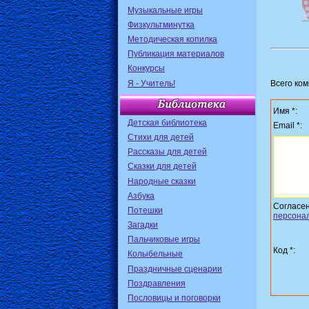
Музыкальные игры
Физкультминутка
Методическая копилка
Публикация материалов
Конкурсы
Я - Учитель!
Всего ко
Имя *:
Детская библиотека
Email *:
Стихи для детей
Рассказы для детей
Сказки для детей
Народные сказки
Азбука
Согласе
Потешки
персона
Загадки
Пальчиковые игры
Код *:
Колыбельные
Праздничные сценарии
Поздравления
Пословицы и поговорки