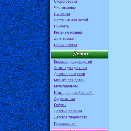
Скороговорки
Чистоговорки
Считалки
Частушки для детей
Приметы
Книжные новинки
Дети говорят
Наши авторы
Кроссворды для детей
Анкета для девочек
Детские раскраски
Музыка для детей
Мультфильмы
Игры для детей онлайн
Аудиосказки
Ребусы
Детские песенки
Детское творчество
Путешествия