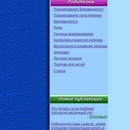
Планирование беременности
Планирование пола ребенка
Беременность
Роды
Грудное вскармливание
Календарь развития ребенка
Воспитание и развитие ребенка
Здоровье
Детское питание
Покупки для детей
Статьи
Что делать, если ребёнок
проглотил молочный зуб
[
Здоровье
]
Нейроподготовка к школе: зачем
будущему первоклашке играть в