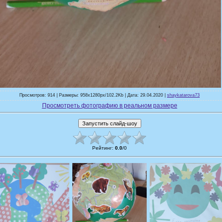
Просмотров: 914 | Размеры: 958x1280px/102.2Kb | Дата: 29.04.2020 |
shaykatarova73
Просмотреть фотографию в реальном размере
Рейтинг
:
0.0
/
0