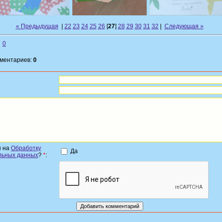
« Предыдущая
|
22
23
24
25
26
[
27
]
28
29
30
31
32
|
Следующая »
0
мментариев:
0
н на
Обработку
Да
льных данных
?
*
: