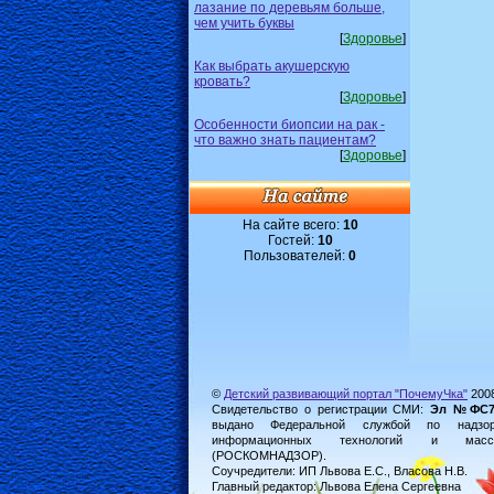
лазание по деревьям больше,
чем учить буквы
[
Здоровье
]
Как выбрать акушерскую
кровать?
[
Здоровье
]
Особенности биопсии на рак -
что важно знать пациентам?
[
Здоровье
]
На сайте всего:
10
Гостей:
10
Пользователей:
0
©
Детский развивающий портал "ПочемуЧка"
200
Свидетельство о регистрации СМИ:
Эл №ФС77-
выдано Федеральной службой по надз
информационных технологий и масс
(РОСКОМНАДЗОР).
Соучредители: ИП Львова Е.С., Власова Н.В.
Главный редактор: Львова Елена Сергеевна