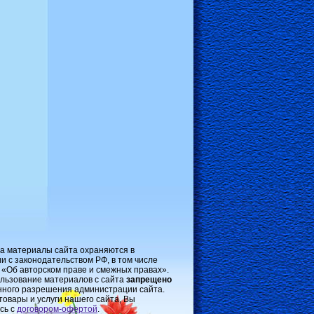
на материалы сайта охраняются в
и с законодательством РФ, в том числе
 «Об авторском праве и смежных правах».
льзование материалов с сайта
запрещено
нного разрешения администрации сайта.
товары и услуги нашего сайта, Вы
сь с
договором-oфертой
.