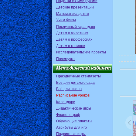
Поделки своими руками
Детские презентации
Математика детям
Учим буквы
Послушный карандаш
Детям о животных
Детям о профессиях
Детям о космосе
Исследовательские проекты
Почемучка
Праздничные стенгазеты
Всё для детского сада
Всё для школы
Расписание уроков
Календари
Дидактические игры
Фланелеграф
Обучающие плакаты
Атрибуты для игр
Подвижные игры