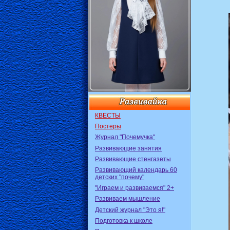
КВЕСТЫ
Постеры
Журнал "Почемучка"
Развивающие занятия
Развивающие стенгазеты
Развивающий календарь 60
детских "почему"
"Играем и развиваемся" 2+
Развиваем мышление
Детский журнал "Это я!"
Подготовка к школе