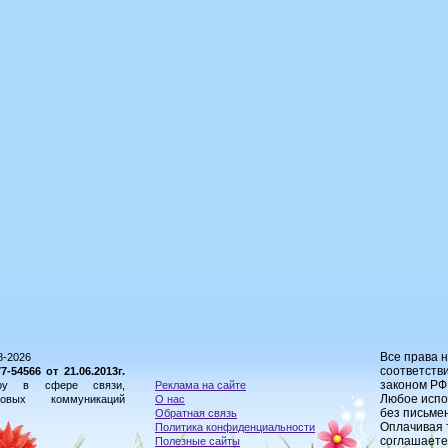
Все права 
8-2026
соответстви
54566 от 21.06.2013г.
законом РФ
ору в сфере связи,
Реклама на сайте
Любое испо
овых коммуникаций
О нас
без письме
Обратная связь
Оплачивая 
Политика конфиденциальности
соглашаете
Полезные сайты