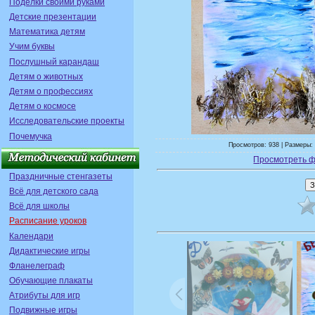
Поделки своими руками
Детские презентации
Математика детям
Учим буквы
Послушный карандаш
Детям о животных
Детям о профессиях
Детям о космосе
Исследовательские проекты
Почемучка
Просмотров: 938 | Размеры: 
Просмотреть ф
Праздничные стенгазеты
Всё для детского сада
Всё для школы
Расписание уроков
Календари
Дидактические игры
Фланелеграф
Обучающие плакаты
Атрибуты для игр
Подвижные игры