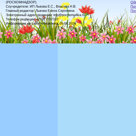
(РОСКОМНАДЗОР).
Обр
Соучредители: ИП Львова Е.С., Власова Н.В.
Пол
Главный редактор: Львова Елена Сергеевна
По
Электронный адрес редакции: info@pochemu4ka.ru
Телефон редакции: +79277797310
Информация на сайте обновлена: 09.08.2026