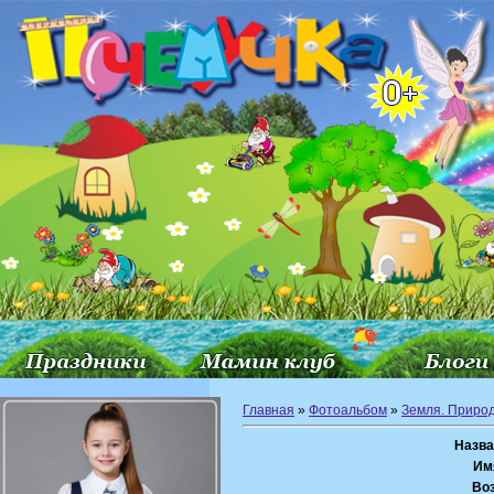
Главная
»
Фотоальбом
»
Земля. Приро
Назва
Им
Воз