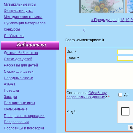
Музыкальные игры
Физкультминутка
Методическая копилка
« Предыдущая
|
18
19
2
Публикация материалов
Конкурсы
0
Я - Учитель!
Всего комментариев:
0
Имя *:
Детская библиотека
Email *:
Стихи для детей
Рассказы для детей
Сказки для детей
Народные сказки
Азбука
Потешки
Согласен на
Обработку
Да
Загадки
персональных данных
?
*
:
Пальчиковые игры
Колыбельные
Код *:
Праздничные сценарии
Поздравления
Пословицы и поговорки