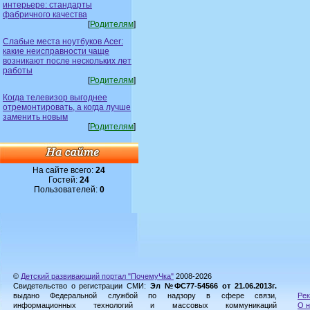
интерьере: стандарты
фабричного качества
[
Родителям
]
Слабые места ноутбуков Acer:
какие неисправности чаще
возникают после нескольких лет
работы
[
Родителям
]
Когда телевизор выгоднее
отремонтировать, а когда лучше
заменить новым
[
Родителям
]
На сайте всего:
24
Гостей:
24
Пользователей:
0
©
Детский развивающий портал "ПочемуЧка"
2008-2026
Свидетельство о регистрации СМИ:
Эл №ФС77-54566 от 21.06.2013г.
выдано Федеральной службой по надзору в сфере связи,
Рек
информационных технологий и массовых коммуникаций
О н