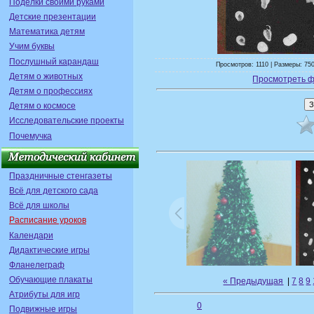
Поделки своими руками
Детские презентации
Математика детям
Учим буквы
Послушный карандаш
Просмотров: 1110 | Размеры: 750
Детям о животных
Просмотреть ф
Детям о профессиях
Детям о космосе
Исследовательские проекты
Почемучка
Праздничные стенгазеты
Всё для детского сада
Всё для школы
Расписание уроков
Календари
Дидактические игры
Фланелеграф
Обучающие плакаты
« Предыдущая
|
7
8
9
Атрибуты для игр
0
Подвижные игры