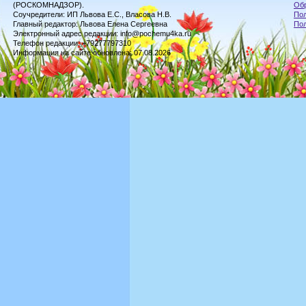
(РОСКОМНАДЗОР).
Обр
Соучредители: ИП Львова Е.С., Власова Н.В.
Пол
Главный редактор: Львова Елена Сергеевна
По
Электронный адрес редакции: info@pochemu4ka.ru
Телефон редакции: +79277797310
Информация на сайте обновлена: 07.08.2026