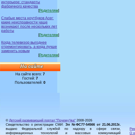
интерьере: стандарты
фабричного качества
[
Родителям
]
Слабые места ноутбуков Acer:
какие неисправности чаще
возникают после нескольких лет
работы
[
Родителям
]
Когда телевизор выгоднее
отремонтировать, а когда лучше
заменить новым
[
Родителям
]
На сайте всего:
7
Гостей:
7
Пользователей:
0
©
Детский развивающий портал "ПочемуЧка"
2008-2026
Свидетельство о регистрации СМИ:
Эл №ФС77-54566 от 21.06.2013г.
выдано Федеральной службой по надзору в сфере связи,
Рек
информационных технологий и массовых коммуникаций
О н