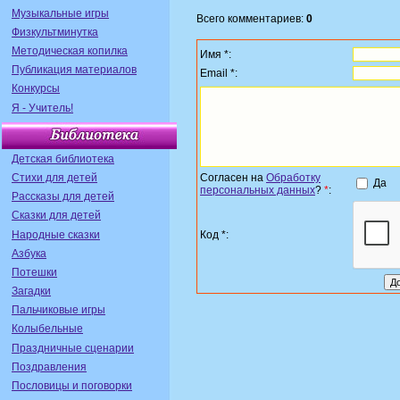
Музыкальные игры
Всего комментариев:
0
Физкультминутка
Методическая копилка
Имя *:
Публикация материалов
Email *:
Конкурсы
Я - Учитель!
Детская библиотека
Стихи для детей
Согласен на
Обработку
Да
персональных данных
?
*
:
Рассказы для детей
Сказки для детей
Народные сказки
Код *:
Азбука
Потешки
Загадки
Пальчиковые игры
Колыбельные
Праздничные сценарии
Поздравления
Пословицы и поговорки