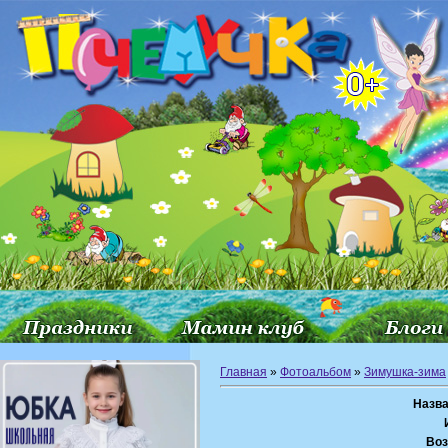
Главная
»
Фотоальбом
»
Зимушка-зима
Назва
Воз