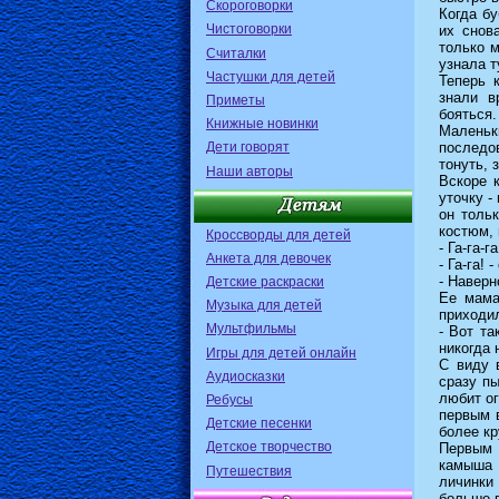
Скороговорки
Когда бу
Чистоговорки
их снов
только м
Считалки
узнала т
Частушки для детей
Теперь 
знали в
Приметы
бояться.
Книжные новинки
Маленьк
Дети говорят
последо
тонуть, 
Наши авторы
Вскоре 
уточку -
он толь
костюм, 
Кроссворды для детей
- Га-га-г
Анкета для девочек
- Га-га! 
- Наверн
Детские раскраски
Ее мама
Музыка для детей
приходил
Мультфильмы
- Вот та
никогда 
Игры для детей онлайн
С виду 
Аудиосказки
сразу п
любит о
Ребусы
первым 
Детские песенки
более кр
Детское творчество
Первым 
камыша 
Путешествия
личинки 
больше в