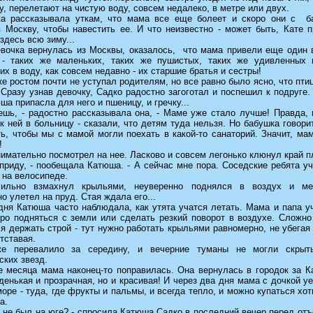
, перелетают на чистую воду, совсем недалеко, в метре или двух.
чка рассказывала уткам, что мама все еще болеет и скоро они с б
в Москву, чтобы навестить ее. И что неизвестно - может быть, Кате 
здесь всю зиму...
евочка вернулась из Москвы, оказалось, что мама привели еще один 
 - таких же маленьких, таких же пушистых, таких же удивленных 
х в воду, как совсем недавно - их старшие братья и сестры!
е ростом почти не уступал родителям, но все равно было ясно, что пти
Сразу узнав девочку, Садко радостно загоготал и поспешил к подруге.
ша припасла для него и пшеницу, и гречку...
аешь, - радостно рассказывала она, - Маме уже стало лучше! Правда,
к ней в больницу - сказали, что детям туда нельзя. Но бабушка говори
ь, чтобы мы с мамой могли поехать в какой-то санаторий. Значит, ма
!
имательно посмотрел на нее. Ласково и совсем легонько клюнул край п
приду, - пообещала Катюша. - А сейчас мне пора. Соседские ребята у
 на велосипеде.
ильно взмахнул крыльями, неуверенно поднялся в воздух и ме
о улетел на пруд. Стая ждала его...
дня Катюша часто наблюдала, как утята учатся летать. Мама и папа у
тро подняться с земли или сделать резкий поворот в воздухе. Сложно
я держать строй - тут нужно работать крыльями равномерно, не убегая
отставая.
е перевалило за середину, и вечерние туманы не могли скрыт
ских звезд.
е месяца мама наконец-то поправилась. Она вернулась в городок за К
денькая и прозрачная, но и красивая! И через два дня мама с дочкой у
оре - туда, где фрукты и пальмы, и всегда тепло, и можно купаться хот
а.
 не был на юге? - спросила Катюша Садко в последний вечер перед отъ