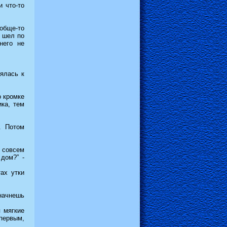
и что-то
обще-то
 шел по
него не
.
лялась к
о кромке
ка, тем
. Потом
.
, совсем
дом?” -
ах утки
 начнешь
 мягкие
 первым,