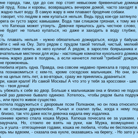
ине города, там, где до сих пор стоят невысокие бревенчатые домишк
ой пруд. Козы и коровы, возвращаясь вечером домой, часто заходят в
 жадно пьют воду. В самую жару в нем плавают бродячие собаки.
говорит, что людям в нем купаться нельзя. Ведь пруд кое-где затянуло 
ерега он густо зарос камышами. Вода там слишком грязная, к тому же
, что Катюша может утонуть. Девочке пришлось дать честное слово, 
 не будет не только купаться, но даже и заходить в воду глубже,
ку.
сть плавать нельзя - нужно обязательно дожидаться, когда у бабушк
йти с ней на Оку. Зато рядом с прудом такой теплый, чистый, мелкий
овольствие лепить из него куличи! А рядом, в зарослях боярышника и
ечательные местечки для игры - настоящие комнатки кукольного домика
чень жарко даже в полдень, а если начнется легкий "грибной” дождик
 не промокнешь.
юбила играть одна. Правда, она совсем недавно приехала в город пог
ла познакомиться с кем-то, кроме соседских мальчишек. Но они, во-
е на целых пять лет, а во-вторых, сразу же принялись дразниться:
ри, какая краля! Из самой Москвы! А что это у тебя за кроссовки - шик
ло - твоя дочка!
ь убежать к себе во двор. Больше к мальчишкам она и близко не подх
иной раз девочке бывало одиноко. Хотелось, чтобы рядом была подруж
, или просто живое существо.
хотела подружиться с дворовым псом Полканом, но он пока относился
м не слишком дружелюбно. Рычал и скалил зубы, когда к нему по
близко, так что даже кости девочка кидала ему издалека.
коннике крепко спала кошка Мурка. Катюша почесала ее за ушками, 
заурчала. Но, стоило ее взять на руки, как Мурка, возмущенно 
ь и ушла - отягощенная годами, кошка не любила, чтобы ее беспокоили
перь мы вдвоем, - сказала она кукле, оказавшись на берегу, - Но зато у 
.