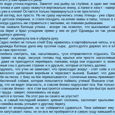
о воде уточка-лодочка. Заметит она рыбку на глубине, в один миг по
 голова и шея сразу окажутся вертикально внизу, а лапки и хвост - наверх
 уже в клюве! Остается только перевернуться и ее проглотить!
й взгляд, все просто. Но не сразу научились этому птенцы - уже сбро
 детское оперение, и стали походить на копию мамы и папы, только в 
 когда удалось им справиться с мелкими, но ловкими рыбешками.
 так назвала Катюша утенка - вскоре так осмелел, что выскакивал на
 на берег и брал угощение прямо у нее из рук! Однажды он так увлек
ущипнул девочку.
жнее! - вскрикнула она и убрала руку.
адко любил не только хлеб! Ему нравились и картофельные чипсы, и к
 однажды Катюша дала ему кусочек сыра, долго-долго держал его в кл
е-таки проглотил.
любила смотреть, как, насытившись, гуси отправляются отдыхать. Он
 прямо на воде, засунув головы под крылья или просто нахохливши
, даже не приходится перебирать лапками, когда они отдыхают и, мож
иные сны о дальних странах и о друзьях, которые остались далеко.
думать, что утки не замечают, что происходит вокруг - спят себе и с
веселого щебетания воробьев и пересвист вьюнов. Бывает, что даж
бе на песке, с боку на бок перекатывается - солнечные ванны принимает
 беспечной собаке, которая попытается поймать утенка! Вначале стая
д, что не видит опасность, и совсем близко подпускает пса. Как только
 совсем близко - вся стая выстроится клинышком и быстро-быстро вып
 пруда - замрет, покачиваясь на воде.
ается в погоню. На этот раз он своего не упустит!
ь, в самый последний момент, крякнет селезень, захлопает крыльями 
семейка вновь уплывет к другому берегу.
кает от возмущения, но не собирается сдаваться. Тина забивает ему 
и запутывают лапы, но он все же пробирается в самую гущу камышей и.