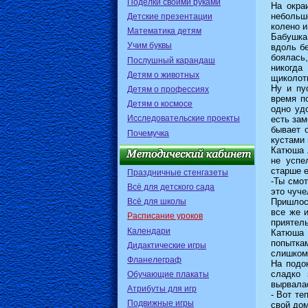
Поделки своими руками
На окра
небольш
Детские презентации
колено и
Математика детям
Бабушка 
Учим буквы
вдоль б
боялась
Послушный карандаш
никогда
Детям о животных
щиколот
Ну и пу
Детям о профессиях
время по
Детям о космосе
одно уд
Исследовательские проекты
есть зам
бывает о
Почемучка
кустами
Катюша л
не успе
старше е
Праздничные стенгазеты
-Ты смот
Всё для детского сада
это чуче
Всё для школы
Пришлос
все же 
Расписание уроков
приятель
Календари
Катюша 
попытка
Дидактические игры
слишком 
Фланелеграф
На подо
сладко 
Обучающие плакаты
вырвалас
Атрибуты для игр
- Вот те
Подвижные игры
свой дом