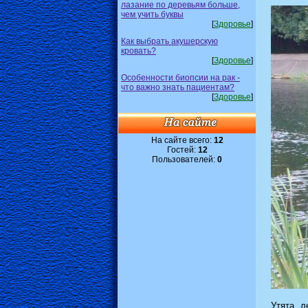
лазание по деревьям больше,
чем учить буквы
[
Здоровье
]
Как выбрать акушерскую
кровать?
[
Здоровье
]
Особенности биопсии на рак -
что важно знать пациентам?
[
Здоровье
]
На сайте всего:
12
Гостей:
12
Пользователей:
0
Утята, л