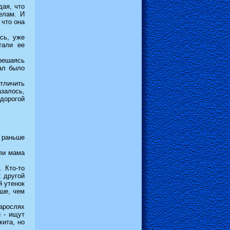
дая, что
елам. И
 что она
сь, уже
тали ее
решаясь
ал было
тличить
азалось,
 дорогой
 раньше
сли мама
. Кто-то
; другой
й утенок
ше, чем
арослях
 - ищут
кита, но