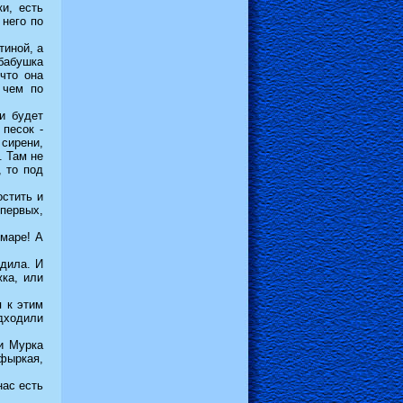
и, есть
 него по
тиной, а
 бабушка
что она
 чем по
и будет
 песок -
 сирени,
. Там не
, то под
остить и
первых,
 маре! А
одила. И
ка, или
 к этим
дходили
и Мурка
фыркая,
.
нас есть