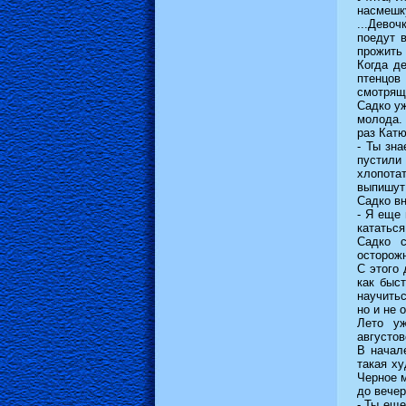
насмешку
...Дево
поедут 
прожить 
Когда д
птенцов
смотрящи
Садко уж
молода. 
раз Катю
- Ты зн
пустили 
хлопотат
выпишут
Садко вн
- Я еще 
кататься
Садко с
осторожн
С этого 
как быс
научитьс
но и не 
Лето уж
августов
В начал
такая ху
Черное м
до вечер
- Ты еще