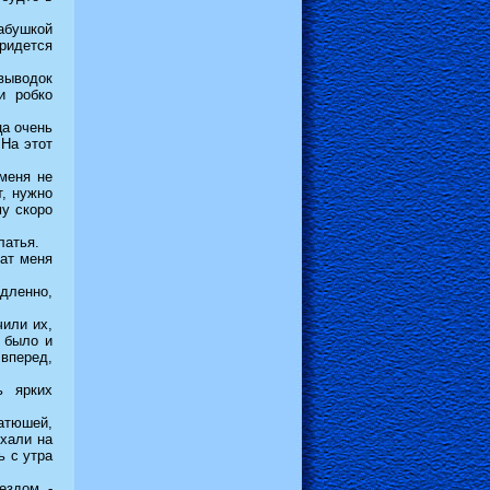
абушкой
придется
выводок
и робко
ца очень
 На этот
 меня не
т, нужно
му скоро
латья.
чат меня
дленно,
чили их,
 было и
 вперед,
ь ярких
атюшей,
ехали на
ь с утра
ездом, -