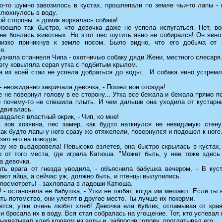
о-то шумно завозилось в кустах, прошлепали по земле чьи-то лапы - 
плюхнулось в воду.
ой стороны в домик ворвалась собака!
изошло так быстро, что девочка даже не успела испугаться. Нет, во
не боялась животных. Но этот пес шутить явно не собирался! Он явно
низко приникнув к земле носом. Было видно, что его добыча от 
я.
знала спаниеля Чипа - охотничью собаку дяди Жени, местного слесаря
егу ковыляла серая утка с подбитым крылом.
а из всей стаи не успела добраться до воды... И собака явно устрем
 - неожиданно закричала девочка, - Пошел вон отсюда!
 не повернул голову в ее сторону... Утка все бежала и бежала прямо п
о почему-то не спешила плыть. И чем дальше она уходила от кустарни
двигалась.
 раздался властный окрик, - Чип, ко мне!
 зов хозяина, пес замер, как будто наткнулся не невидимую стену
как будто лапы у него сразу же отяжелели, повернулся и подошел к ноге
зял его на поводок.
азу же выздоровела! Невысоко взлетев, она быстро скрылась в кустах
о от того места, где играла Катюша. "Может быть, у нее тоже здесь 
а девочка.
ать врага от гнезда уводила, - объяснила бабушка вечером, - В куст
ют яйца, а сейчас уж, должно быть, и птенцы вылупились.
 посмотреть! - захлопала в ладоши Катюша.
! - остановила ее бабушка, - Утки не любят, когда им мешают. Если ты
ть потомство, они улетят в другое место. Ты лучше их покорми.
ется, утки очень любят хлеб! Девочка ела бублик, отламывая от края
 и бросала их в воду. Вся стая собралась на угощение. Тот, кто успевал
ыхватывал хлеб клювом из воды и, забросив голову, проглатывал его.