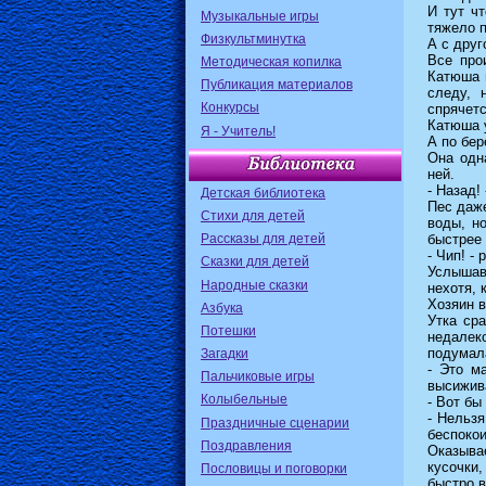
И тут чт
Музыкальные игры
тяжело 
Физкультминутка
А с друг
Все про
Методическая копилка
Катюша 
Публикация материалов
следу, 
Конкурсы
спрячетс
Катюша у
Я - Учитель!
А по бер
Она одн
ней.
- Назад!
Детская библиотека
Пес даже
Стихи для детей
воды, н
Рассказы для детей
быстрее 
- Чип! -
Сказки для детей
Услышав
Народные сказки
нехотя, 
Хозяин в
Азбука
Утка ср
Потешки
недалек
подумал
Загадки
- Это м
Пальчиковые игры
высижива
Колыбельные
- Вот бы
- Нельзя
Праздничные сценарии
беспокои
Поздравления
Оказыва
кусочки,
Пословицы и поговорки
быстро в