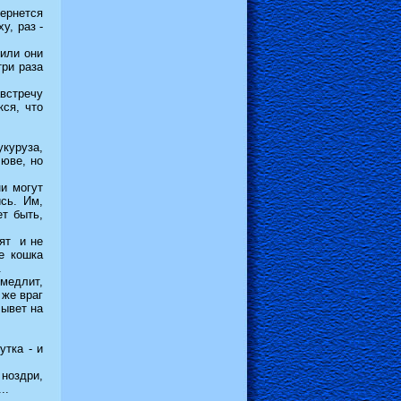
вернется
у, раз -
сили они
три раза
встречу
ся, что
укуруза,
юве, но
и могут
сь. Им,
ет быть,
пят и не
е кошка
.
 медлит,
 же враг
лывет на
утка - и
ноздри,
..