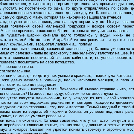
блик кончился, утки некоторое время еще плавали у кромки воды, ожи
а угостят, но постепенно то одна, то друга отправлялась по своим д
аленькая серая уточка оставалась дольше других. Катюша показалась,
у самую храбрую маму, которая так находчиво защищала птенцов.
каждое утро девочка приходила на пруд кормить уток. Птицы, казало
ремя появления своей маленькой подружки и вскоре совсем перес
 А вскоре произошло важное событие - птенцы стали учиться плавать.
ие пушистые шарики сначала долго толкались у воды, никак не 
вать за мамой. Но вот самый храбрый из них решился - и тут же нач
забил крылышками, заработал лапками и... поплыл!
к ним подплыл сильный, красивый селезень - да, Катюша уже могла о
 маму от селезня - папы по красивому сине-зеленому галстуку на шее. К
ко что принимал посетителей в своем кабинете и, не успев переодеть
прилетел посмотреть на свое потомство.
а! - пропел он жене.
- согласилась она.
ое, они считают, что дети у них умные и красивые, - вздохнула Катюша.
 уже давно лежала в больнице, целых несколько месяцев, а папа и
 в гости только по праздникам.
к бывает, утки, - шептала Катя. Вечерами ей бывало страшно - что, е
не поправится? Но здесь, на пруду, об этом не хотелось думать.
все утята кажутся одинаковыми, но у каждого из них - свой характер
ытается во всем подражать родителям и повторяет каждое их движение
глядываться по сторонам - ему все интересно. Самый младший и слабы
выхватывал из воды хлеб - юркий и бойкий, он успевал подплыть рань
упные, но менее умелые ровесники.
он начал и охотиться. Катюша заметила, что утки часто прячутся в з
и перебирают клювами тонкие, как кинжалы, длинные и острые стебли
мух и комаров. Бывает, им удается поймать стрекозу и огромного мос
сего уткам нравится рыба.