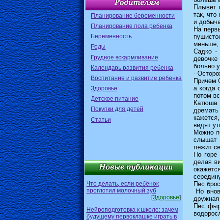
Плывет п
так, что
Планирование беременности
и добыча
Планирование пола ребенка
На первы
Беременность
пушистое
меньше,
Роды
Садко -
Грудное вскармливание
девочке
больно 
Календарь развития ребенка
- Осторо
Воспитание и развитие ребенка
Причем С
а когда
Здоровье
потом вс
Детское питание
Катюша 
Покупки для детей
дремать
кажется
Статьи
видят ут
Можно по
слышат 
лежит се
Но горе
делая ви
окажется
середину
Что делать, если ребёнок
Пес брос
проглотил молочный зуб
Но внов
[
Здоровье
]
дружная 
Пес фыр
Нейроподготовка к школе: зачем
водоросл
будущему первоклашке играть в