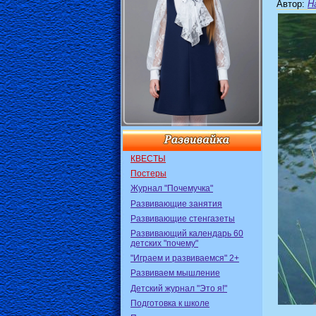
Автор
:
Н
КВЕСТЫ
Постеры
Журнал "Почемучка"
Развивающие занятия
Развивающие стенгазеты
Развивающий календарь 60
детских "почему"
"Играем и развиваемся" 2+
Развиваем мышление
Детский журнал "Это я!"
Подготовка к школе