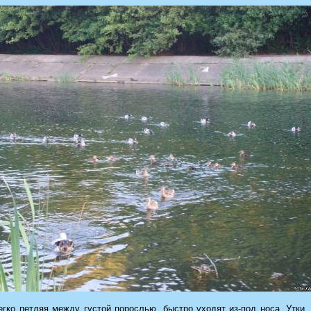
егко петляя между густой порослью, быстро уходят из-под носа. Утки,