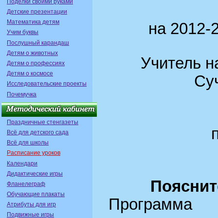
Поделки своими руками
Детские презентации
Математика детям
на 2012-
Учим буквы
Послушный карандаш
Детям о животных
Учитель н
Детям о профессиях
Детям о космосе
Суч
Исследовательские проекты
Почемучка
Праздничные стенгазеты
Всё для детского сада
Всё для школы
Расписание уроков
Календари
Дидактические игры
Пояснит
Фланелеграф
Обучающие плакаты
Программ
Атрибуты для игр
Подвижные игры