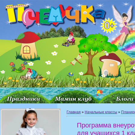
Главная
»
Начальные классы
»
Планир
Программа внеуроч
для учащихся 1 кл