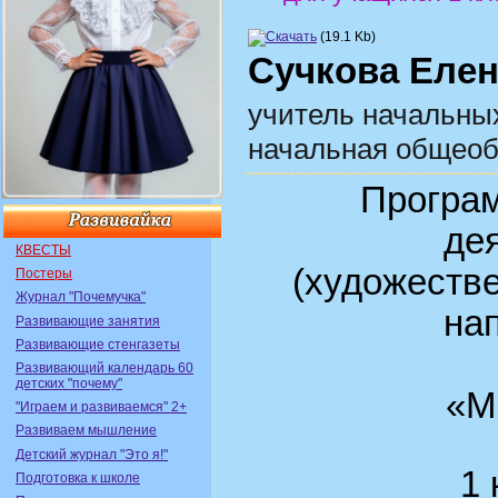
(19.1 Kb)
Сучкова Елен
учитель начальны
начальная общеоб
Програ
де
КВЕСТЫ
(художестве
Постеры
Журнал "Почемучка"
на
Развивающие занятия
Развивающие стенгазеты
Развивающий календарь 60
детских "почему"
«М
"Играем и развиваемся" 2+
Развиваем мышление
Детский журнал "Это я!"
1 
Подготовка к школе