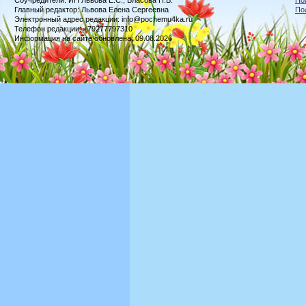
Соучредители: ИП Львова Е.С., Власова Н.В.
По
Главный редактор: Львова Елена Сергеевна
По
Электронный адрес редакции: info@pochemu4ka.ru
Телефон редакции: +79277797310
Информация на сайте обновлена: 09.08.2026