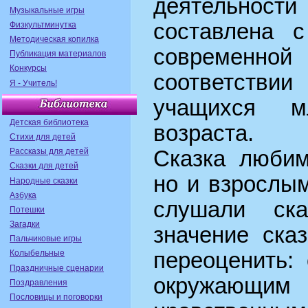
деятельнос
Музыкальные игры
составлена с
Физкультминутка
Методическая копилка
современн
Публикация материалов
Конкурсы
соответств
Я - Учитель!
учащихся м
Детская библиотека
возраста.
Стихи для детей
Рассказы для детей
Сказка любим
Сказки для детей
но и взрослым
Народные сказки
Азбука
слушали сказ
Потешки
Загадки
значение ска
Пальчиковые игры
Колыбельные
переоценить:
Праздничные сценарии
окружа
Поздравления
Пословицы и поговорки