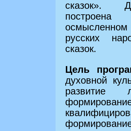
сказок». Д
построен
осмысленном
русских нар
сказок.
Цель прогр
духовной кул
развитие л
формирование
квалифициро
формирование 