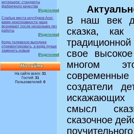
интерьере: стандарты
Актуальн
фабричного качества
[
Родителям
]
В наш век д
Слабые места ноутбуков Acer:
какие неисправности чаще
возникают после нескольких лет
сказка, как
работы
[
Родителям
]
традиционной 
Когда телевизор выгоднее
отремонтировать, а когда лучше
свое высокое
заменить новым
[
Родителям
]
многом это
современны
На сайте всего:
31
Гостей:
31
Пользователей:
0
создатели де
искажающих
смысл сказ
сказочное дей
поучител