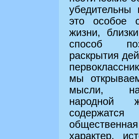
убедительны 
это особое с
жизни, близк
способ поз
раскрытия дей
первоклассни
мы открывае
мысли, нар
народной 
содержатс
общественна
характер, ис