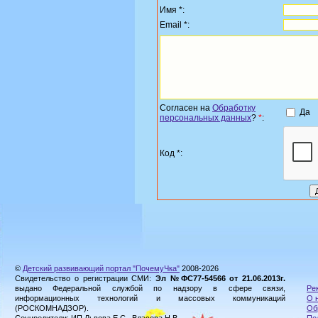
Имя *:
Email *:
Согласен на
Обработку
Да
персональных данных
?
*
:
Код *:
©
Детский развивающий портал "ПочемуЧка"
2008-2026
Свидетельство о регистрации СМИ:
Эл №ФС77-54566 от 21.06.2013г.
выдано Федеральной службой по надзору в сфере связи,
Ре
информационных технологий и массовых коммуникаций
О 
(РОСКОМНАДЗОР).
Об