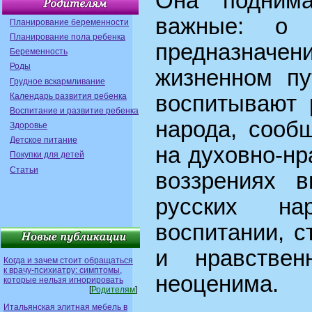
Она подним
важные: о
Планирование беременности
Планирование пола ребенка
предназнач
Беременность
Роды
жизненном пу
Грудное вскармливание
Календарь развития ребенка
воспитывают 
Воспитание и развитие ребенка
народа, сооб
Здоровье
Детское питание
на духовно-н
Покупки для детей
Статьи
воззрениях в
русских на
воспитании, с
и нравствен
Когда и зачем стоит обращаться
к врачу-психиатру: симптомы,
неоценима.
которые нельзя игнорировать
[
Родителям
]
Итальянская элитная мебель в