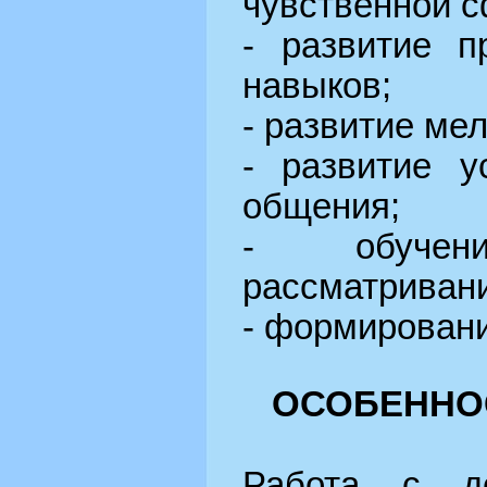
чувственной 
- развитие п
навыков;
- развитие ме
- развитие у
общения;
- обуче
рассматриван
- формировани
ОСОБЕННО
Работа с д