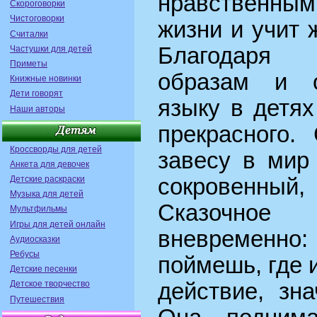
нравственным
Скороговорки
Чистоговорки
жизни и учит 
Считалки
Благодаря
Частушки для детей
Приметы
образам и о
Книжные новинки
Дети говорят
языку в детях
Наши авторы
прекрасного.
Кроссворды для детей
завесу в мир
Анкета для девочек
Детские раскраски
сокровенный,
Музыка для детей
Сказочное
Мультфильмы
Игры для детей онлайн
вневременн
Аудиосказки
Ребусы
поймешь, где и
Детские песенки
Детское творчество
действие, зн
Путешествия