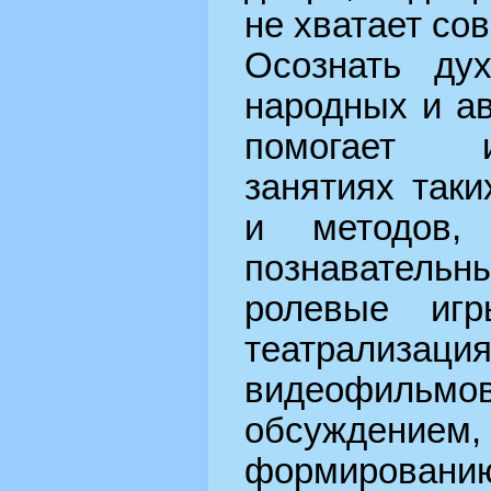
не хватает со
Осознать ду
народных и ав
помогает и
занятиях так
и методов, 
познавател
ролевые игр
театрализаци
видеофильмо
обсуждением
формиров