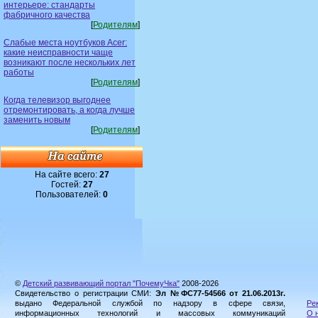
интерьере: стандарты
фабричного качества
[
Родителям
]
Слабые места ноутбуков Acer:
какие неисправности чаще
возникают после нескольких лет
работы
[
Родителям
]
Когда телевизор выгоднее
отремонтировать, а когда лучше
заменить новым
[
Родителям
]
На сайте всего:
27
Гостей:
27
Пользователей:
0
©
Детский развивающий портал "ПочемуЧка"
2008-2026
Свидетельство о регистрации СМИ:
Эл №ФС77-54566 от 21.06.2013г.
выдано Федеральной службой по надзору в сфере связи,
Ре
информационных технологий и массовых коммуникаций
О 