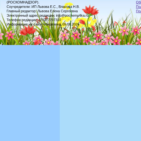
(РОСКОМНАДЗОР).
Об
Соучредители: ИП Львова Е.С., Власова Н.В.
По
Главный редактор: Львова Елена Сергеевна
По
Электронный адрес редакции: info@pochemu4ka.ru
Телефон редакции: +79277797310
Информация на сайте обновлена: 09.08.2026