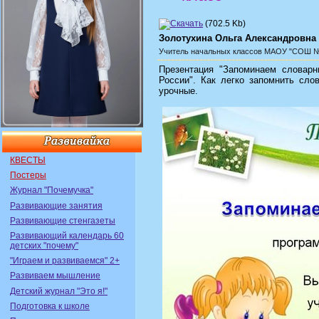
(702.5 Kb)
Золотухина Ольга Александровна
Учитель начальных классов
МАОУ "СОШ №7
Презентация "Запоминаем словарн
России". Как легко запомнить сло
урочные.
КВЕСТЫ
Постеры
Журнал "Почемучка"
Развивающие занятия
Развивающие стенгазеты
Развивающий календарь 60
детских "почему"
"Играем и развиваемся" 2+
Развиваем мышление
Детский журнал "Это я!"
Подготовка к школе