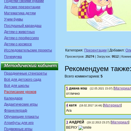
Поделки своими руками
Детские презентации
Математика детям
Учим буквы
Послушный карандаш
Детям о животных
Детям о профессиях
Детям о космосе
Исследовательские проекты
Категория:
Презентации
| Добавил:
Ол
Почемучка
Просмотров:
25274
| Загрузок:
9512
| Комме
Рекомендуем также
Праздничные стенгазеты
Всего комментариев:
5
Всё для детского сада
Всё для школы
5
диана кош
[
Материа
(12.05.2021 15:07)
Расписание уроков
отлично
Календари
Дидактические игры
4
катя
[
Материал
]
(19.02.2017 14:44)
Фланелеграф
Ага
Обучающие плакаты
3
АНДРЕЙ
[
Материал
]
Атрибуты для игр
(19.12.2013 23:27)
ВЕРХУ
Подвижные игры