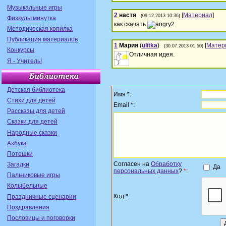
Музыкальные игры
2
настя
[
Материал
]
(09.12.2013 10:36)
Физкультминутка
как скачать
Методическая копилка
Публикация материалов
1
Мария
(
ulitka
)
[
Матер
(30.07.2013 01:50)
Конкурсы
Отличная идея.
Я - Учитель!
Детская библиотека
Имя *:
Стихи для детей
Email *:
Рассказы для детей
Сказки для детей
Народные сказки
Азбука
Потешки
Согласен на
Обработку
Загадки
Да
персональных данных
?
*
:
Пальчиковые игры
Колыбельные
Код *:
Праздничные сценарии
Поздравления
Пословицы и поговорки