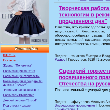
Творческая работ
технологии в реж
продленного дня"
Известно, что кризис здоровья д
национальной безопасности,
обороноспособности страны. 
новых поколений населения огр
интересов общества, семьи, личн
КВЕСТЫ
Педагог: Штанакова Екатерина Влад
Разное
| Просмотров: 6328 | Загрузок
Постеры
Журнал "Почемучка"
Сценарий торжест
Развивающие занятия
посвященного пра
Развивающие стенгазеты
Развивающий календарь 60
Отечества на русс
детских "почему"
Познавательный сценарий для 
"Играем и развиваемся" 2+
Развиваем мышление
Детский журнал "Это я!"
Педагог: Шафигуллина Милеуша Агз
Внеклассные мероприятия
| Просмот
Подготовка к школе
Комментарии (1)