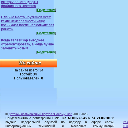
интерьере: стандарты
фабричного качества
[
Родителям
]
Слабые места ноутбуков Acer:
какие неисправности чаще
возникают после нескольких лет
работы
[
Родителям
]
Когда телевизор выгоднее
отремонтировать, а когда лучше
заменить новым
[
Родителям
]
На сайте всего:
34
Гостей:
34
Пользователей:
0
©
Детский развивающий портал "ПочемуЧка"
2008-2026
Свидетельство о регистрации СМИ:
Эл №ФС77-54566 от 21.06.2013г.
выдано Федеральной службой по надзору в сфере связи,
Рек
информационных технологий и массовых коммуникаций
О н