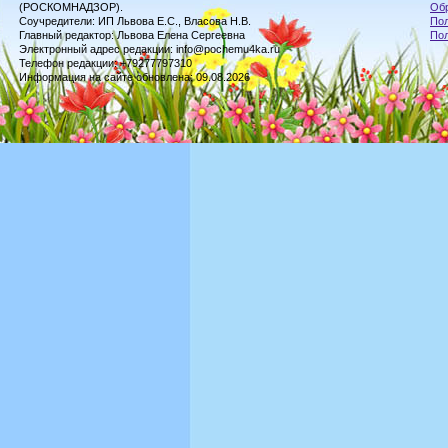
(РОСКОМНАДЗОР).
Обр
Соучредители: ИП Львова Е.С., Власова Н.В.
Пол
Главный редактор: Львова Елена Сергеевна
По
Электронный адрес редакции: info@pochemu4ka.ru
Телефон редакции: +79277797310
Информация на сайте обновлена: 09.08.2026