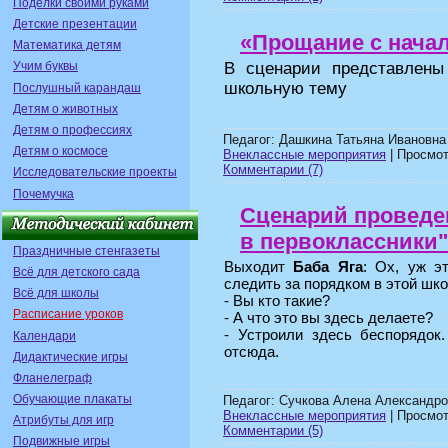
Поделки своими руками
Детские презентации
«Прощание с нача
Математика детям
В сценарии представлены
Учим буквы
школьную тему
Послушный карандаш
Детям о животных
Детям о профессиях
Педагог: Дашкина Татьяна Ивановна
Детям о космосе
Внеклассные мероприятия
| Просмотр
Комментарии (7)
Исследовательские проекты
Почемучка
Сценарий проведе
в первоклассники"
Праздничные стенгазеты
Выходит
Баба Яга
: Ох, уж э
Всё для детского сада
следить за порядком в этой шко
Всё для школы
- Вы кто такие?
Расписание уроков
- А что это вы здесь делаете?
- Устроили здесь беспорядок
Календари
отсюда.
Дидактические игры
Фланелеграф
Обучающие плакаты
Педагог: Сучкова Алена Александро
Внеклассные мероприятия
| Просмотр
Атрибуты для игр
Комментарии (5)
Подвижные игры