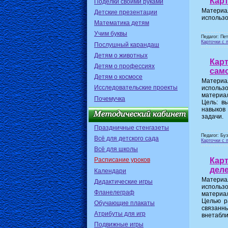
Карт
Поделки своими руками
Материа
Детские презентации
использо
Математика детям
Учим буквы
Педагог: Пе
Карточки с 
Послушный карандаш
Детям о животных
Карт
Детям о профессиях
само
Детям о космосе
Материа
Исследовательские проекты
использо
материа
Почемучка
Цель: в
навыков
задачи.
Праздничные стенгазеты
Педагог: Бу
Всё для детского сада
Карточки с 
Всё для школы
Карт
Расписание уроков
деле
Календари
Материа
Дидактические игры
использо
Фланелеграф
материа
Целью р
Обучающие плакаты
связанн
Атрибуты для игр
внетабли
Подвижные игры