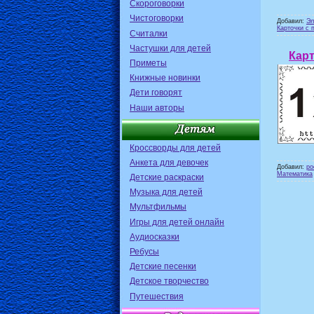
Скороговорки
Чистоговорки
Добавил:
Эл
Карточки с 
Считалки
Частушки для детей
Кар
Приметы
Книжные новинки
Дети говорят
Наши авторы
Кроссворды для детей
Анкета для девочек
Добавил:
po
Математика
Детские раскраски
Музыка для детей
Мультфильмы
Игры для детей онлайн
Аудиосказки
Ребусы
Детские песенки
Детское творчество
Путешествия