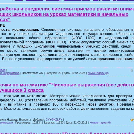
зработка и внедрение системы приёмов развития вним
дших школьников на уроках математики в начальных
сах"
ИЕ
ность исследования.
Современная система начального образования в
ется в условиях реализации Федерального государственного образоват
рта начального общего образования (ФГОС НОО) и Федеральной о
азовательной программы (ФОП НОО). В этих документах особый акцент сд
вание у младших школьников универсальных учебных действий, среди 
ее место занимают регулятивные действия — умение организовыва
ельную деятельность, удерживать цель, планировать и контролировать соб
. В основе успешного формирования этих умений лежит
произвольное вним
lipop
|
 и информатика
| Просмотров: 287 | Загрузок: 23 | Дата:
19.05.2026
|
Комментарии (0)
очки по математике "Числовые выражения (все действ
учащихся 3 класса
 - карточки по математике. Материал можно использовать для проверки 
пределах 100 (составление программы действий, табличное умножение и 
е и вычитание в пределах 100 с переходом через десяток). Предлага
в. Можно использовать для групповой работы. Дети выполняют задания на ка
твина Надежда Егоровна | Добавил:
CYYGKZLFY
|
примерами
| Просмотров: 152334 | Загрузок: 11350 | Дата:
21.05.2013
|
Комментарии (6)