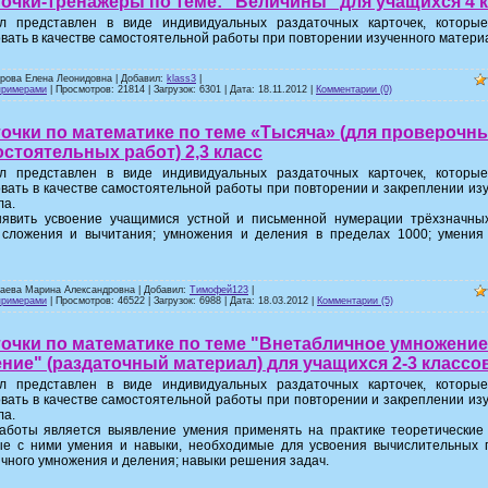
очки-тренажёры по теме: "Величины" для учащихся 4 
л представлен в виде индивидуальных раздаточных карточек, которы
вать в качестве самостоятельной работы при повторении изученного матери
трова Елена Леонидовна | Добавил:
klass3
|
примерами
| Просмотров: 21814 | Загрузок: 6301 | Дата:
18.11.2012
|
Комментарии (0)
очки по математике по теме «Тысяча» (для проверочн
стоятельных работ) 2,3 класс
л представлен в виде индивидуальных раздаточных карточек, которы
вать в качестве самостоятельной работы при повторении и закреплении из
ла.
ыявить усвоение учащимися устной и письменной нумерации трёхзначных
 сложения и вычитания; умножения и деления в пределах 1000; умения
заева Марина Александровна | Добавил:
Тимофей123
|
примерами
| Просмотров: 46522 | Загрузок: 6988 | Дата:
18.03.2012
|
Комментарии (5)
очки по математике по теме "Внетабличное умножение
ние" (раздаточный материал) для учащихся 2-3 классо
л представлен в виде индивидуальных раздаточных карточек, которы
вать в качестве самостоятельной работы при повторении и закреплении из
ла.
аботы является выявление умения применять на практике теоретические 
ые с ними умения и навыки, необходимые для усвоения вычислительных 
чного умножения и деления; навыки решения задач.