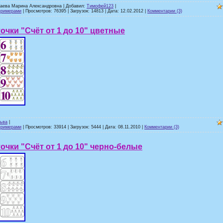
заева Марина Александровна | Добавил:
Тимофей123
|
примерами
| Просмотров: 76395 | Загрузок: 14813 | Дата:
12.02.2012
|
Комментарии (3)
очки "Счёт от 1 до 10" цветные
ьва
|
примерами
| Просмотров: 33914 | Загрузок: 5444 | Дата:
08.11.2010
|
Комментарии (3)
очки "Счёт от 1 до 10" черно-белые