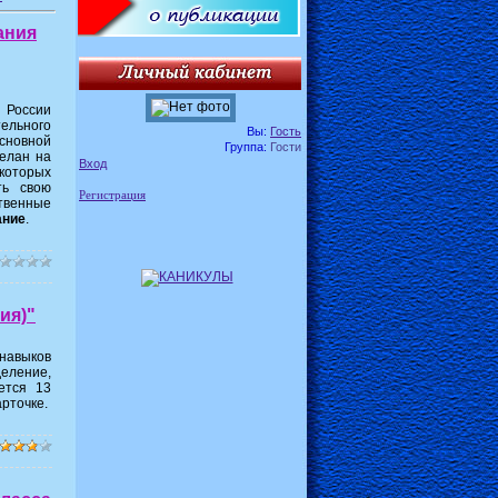
ания
 России
ельного
Вы:
Гость
сновной
Группа:
Гости
елан на
Вход
которых
ть свою
Регистрация
ственные
ание
.
ия)"
навыков
деление,
ется 13
рточке.