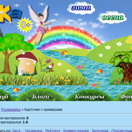
»
Развивайка
» Карточки с примерами
рии материалов:
8
 материалов:
1-8
ать по:
Дате
·
Названию
·
Рейтингу
·
Комментариям
·
Загрузкам
·
Просмотра