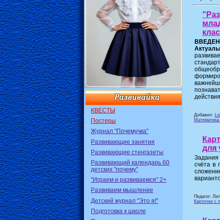
"Ра
мла
клас
ВВЕДЕН
Актуаль
развива
станда
общеобр
формиро
важнейш
познават
действия
КВЕСТЫ
Добавил:
Lo
Математика
Постеры
Журнал "Почемучка"
Карт
Развивающие занятия
для 
Развивающие стенгазеты
Задания
Развивающий календарь 60
счёта в 
детских "почему"
сложени
варианто
"Играем и развиваемся" 2+
Развиваем мышление
Педагог: Ли
Детский журнал "Это я!"
Карточки с 
Подготовка к школе