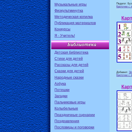
Педагог: Бу
Музыкальные игры
Карточки с 
Физкультминутка
Методическая копилка
Карт
Публикация материалов
Конкурсы
Я - Учитель!
Детская библиотека
Стихи для детей
Рассказы для детей
Сказки для детей
Добавил:
Эл
Карточки с 
Народные сказки
Азбука
Карт
Потешки
Загадки
Пальчиковые игры
Колыбельные
Праздничные сценарии
Поздравления
Пословицы и поговорки