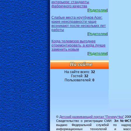
интерьере: стандарты
фабричного качества
[
Родителям
]
Слабые места ноутбуков Acer:
какие неисправности чаще
возникают после нескольких лет
работы
[
Родителям
]
Когда телевизор выгоднее
отремонтировать, а когда лучше
заменить новым
[
Родителям
]
На сайте всего:
32
Гостей:
32
Пользователей:
0
©
Детский развивающий портал "ПочемуЧка"
200
Свидетельство о регистрации СМИ:
Эл №ФС77-
выдано Федеральной службой по надз
информационных технологий и масс