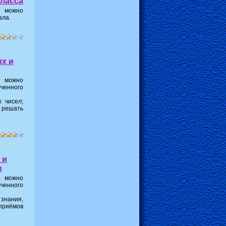
класса
е можно
ала.
ых и
е можно
ученного
 чисел;
 решать
 и
в
е можно
ученного
знания,
приёмов