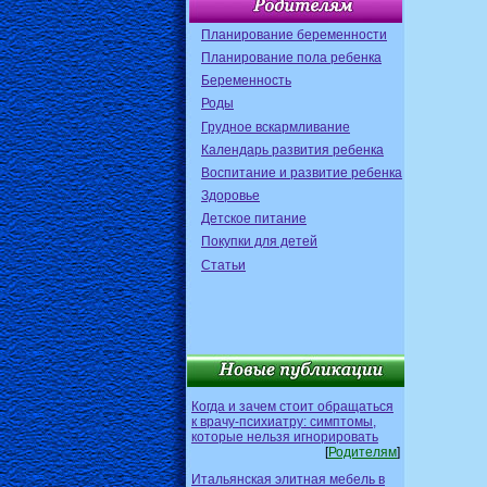
Планирование беременности
Планирование пола ребенка
Беременность
Роды
Грудное вскармливание
Календарь развития ребенка
Воспитание и развитие ребенка
Здоровье
Детское питание
Покупки для детей
Статьи
Когда и зачем стоит обращаться
к врачу-психиатру: симптомы,
которые нельзя игнорировать
[
Родителям
]
Итальянская элитная мебель в