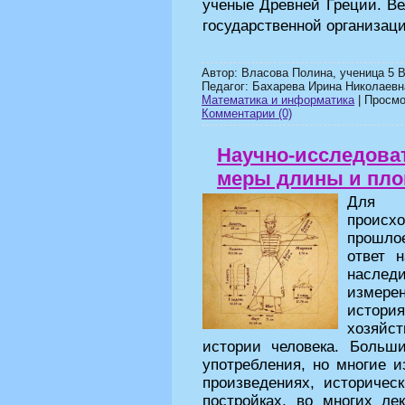
ученые Древней Греции. Ве
государственной организац
Автор: Власова Полина, ученица 5 
Педагог: Бахарева Ирина Николаевн
Математика и информатика
| Просмот
Комментарии (0)
Научно-исследова
меры длины и пл
Для 
происх
прошлое
ответ 
наслед
измерен
истор
хозяйс
истории человека. Больш
употребления, но многие и
произведениях, историчес
постройках, во многих ле