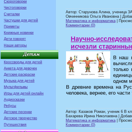
Скороговорки
Чистоговорки
Автор: Старунова Алина, ученица 3
Считалки
Овчинникова Ольга Ивановна | Доба
Частушки для детей
Математика и информатика
| Просмот
Комментарии (0)
Приметы
Книжные новинки
Научно-исследова
Дети говорят
исчезли старинны
Наши авторы
В наш 
Кроссворды для детей
вычисл
Анкета для девочек
только
единицы
Детские раскраски
одном м
Музыка для детей
В древние времена на Ру
Мультфильмы
человека, вернее, его части 
Игры для детей онлайн
Аудиосказки
Ребусы
Автор: Казаков Роман, ученик 6 В к
Детские песенки
Бахарева Ирина Николаевна | Доба
Детское творчество
Математика и информатика
| Просмот
Путешествия
Комментарии (0)