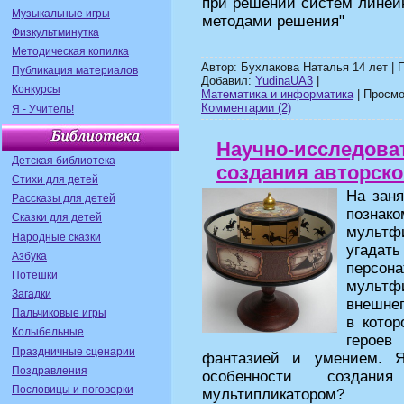
при решении систем линей
Музыкальные игры
методами решения"
Физкультминутка
Методическая копилка
Автор: Бухлакова Наталья 14 лет | П
Публикация материалов
Добавил:
YudinaUA3
|
Конкурсы
Математика и информатика
| Просмот
Комментарии (2)
Я - Учитель!
Научно-исследова
Детская библиотека
создания авторск
Стихи для детей
На зан
Рассказы для детей
позна
Сказки для детей
мульт
Народные сказки
угада
Азбука
персо
Потешки
мультфи
Загадки
внешнег
Пальчиковые игры
в кото
Колыбельные
героев
Праздничные сценарии
фантазией и умением. Я
Поздравления
особенности создан
Пословицы и поговорки
мультипликатором?