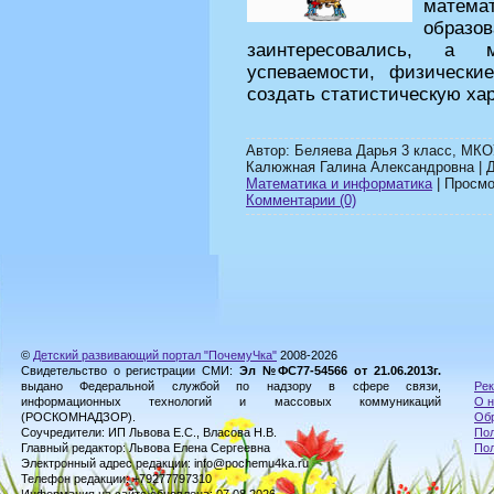
матема
образ
заинтересовались, а 
успеваемости, физические
создать статистическую хар
Автор: Беляева Дарья 3 класс, МК
Калюжная Галина Александровна | 
Математика и информатика
| Просмот
Комментарии (0)
©
Детский развивающий портал "ПочемуЧка"
2008-2026
Свидетельство о регистрации СМИ:
Эл №ФС77-54566 от 21.06.2013г.
выдано Федеральной службой по надзору в сфере связи,
Рек
информационных технологий и массовых коммуникаций
О н
(РОСКОМНАДЗОР).
Обр
Соучредители: ИП Львова Е.С., Власова Н.В.
Пол
Главный редактор: Львова Елена Сергеевна
По
Электронный адрес редакции: info@pochemu4ka.ru
Телефон редакции: +79277797310