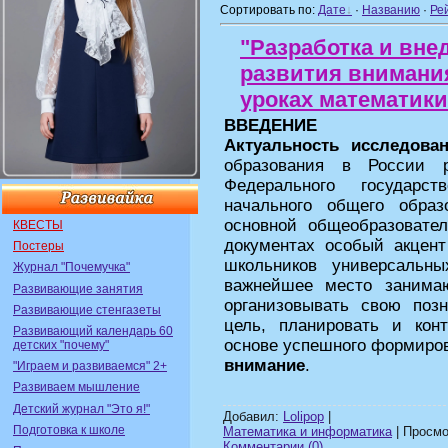
Сортировать по:
Дате
·
Названию
·
Ре
"Разработка и вн
развития внимани
уроках математики
ВВЕДЕНИЕ
Актуальность исследован
образования в России р
Федерального государст
начального общего обра
основной общеобразоват
КВЕСТЫ
документах особый акцен
Постеры
школьников универсальн
Журнал "Почемучка"
важнейшее место занима
Развивающие занятия
организовывать свою позн
Развивающие стенгазеты
цель, планировать и кон
Развивающий календарь 60
основе успешного формиро
детских "почему"
внимание
.
"Играем и развиваемся" 2+
Развиваем мышление
Детский журнал "Это я!"
Добавил:
Lolipop
|
Подготовка к школе
Математика и информатика
| Просмот
Комментарии (0)