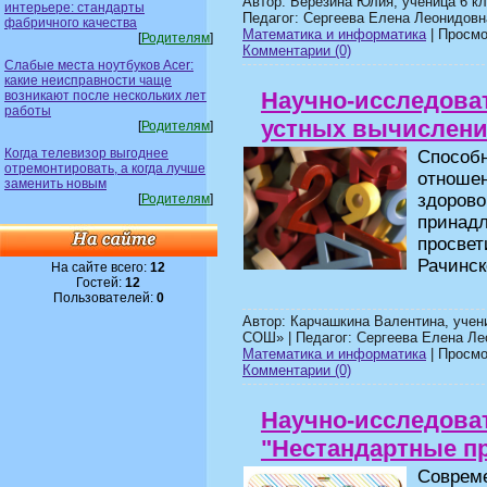
Автор: Березина Юлия, ученица 6 
интерьере: стандарты
Педагог: Сергеева Елена Леонидовн
фабричного качества
Математика и информатика
| Просмот
[
Родителям
]
Комментарии (0)
Слабые места ноутбуков Acer:
какие неисправности чаще
Научно-исследова
возникают после нескольких лет
работы
устных вычислени
[
Родителям
]
Когда телевизор выгоднее
Способн
отремонтировать, а когда лучше
отноше
заменить новым
здоров
[
Родителям
]
прина
просв
Рачинск
На сайте всего:
12
Гостей:
12
Пользователей:
0
Автор: Карчашкина Валентина, уче
СОШ» | Педагог: Сергеева Елена Ле
Математика и информатика
| Просмот
Комментарии (0)
Научно-исследова
"Нестандартные п
Соврем