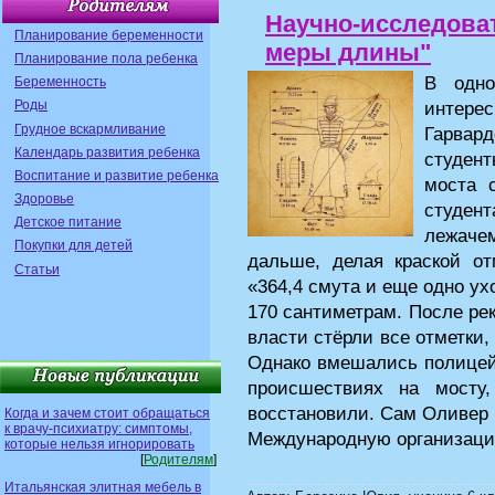
Научно-исследова
Планирование беременности
меры длины"
Планирование пола ребенка
В одно
Беременность
Роды
интер
Грудное вскармливание
Гарвар
Календарь развития ребенка
студент
Воспитание и развитие ребенка
моста 
Здоровье
студен
Детское питание
лежаче
Покупки для детей
дальше, делая краской о
Статьи
«364,4 смута и еще одно ух
170 сантиметрам. После рек
власти стёрли все отметки,
Однако вмешались полицей
происшествиях на мосту
восстановили. Сам Оливер 
Когда и зачем стоит обращаться
к врачу-психиатру: симптомы,
Международную организаци
которые нельзя игнорировать
[
Родителям
]
Итальянская элитная мебель в