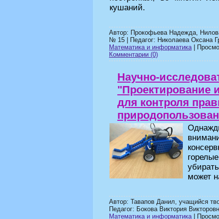
кушаний.
Автор: Прокофьева Надежда, Нило
№ 15 | Педагог: Николаева Оксана Г
Математика и информатика
| Просмот
Комментарии (0)
Научно-исследова
"Проектирование и
для контроля пра
природопользован
Однажд
внима
консерв
горелы
убират
может н
Автор: Тавапов Данил, учащийся тв
Педагог: Бокова Виктория Викторовн
Математика и информатика
| Просмот