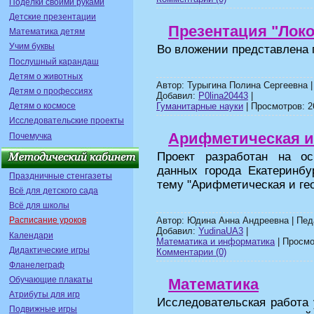
Поделки своими руками
Детские презентации
Презентация "Лок
Математика детям
Учим буквы
Во вложении представлена 
Послушный карандаш
Детям о животных
Автор: Турыгина Полина Сергеевна |
Детям о профессиях
Добавил:
P0lina20443
|
Гуманитарные науки
| Просмотров: 26
Детям о космосе
Исследовательские проекты
Арифметическая и
Почемучка
Проект разработан на ос
данных города Екатеринбу
Праздничные стенгазеты
тему "Арифметическая и ге
Всё для детского сада
Всё для школы
Автор: Юдина Анна Андреевна | Пед
Расписание уроков
Добавил:
YudinaUA3
|
Календари
Математика и информатика
| Просмот
Дидактические игры
Комментарии (0)
Фланелеграф
Обучающие плакаты
Математика
Атрибуты для игр
Исследовательская работа 
Подвижные игры