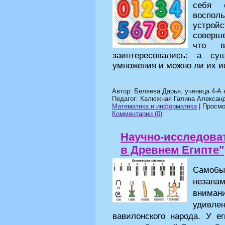
себя 
воспо
устро
соверше
что 
заинтересовались: а су
умножения и можно ли их и
Автор: Беляева Дарья, ученица 4-
Педагог: Калюжная Галина Александ
Математика и информатика
| Просмот
Комментарии (0)
Научно-исследова
в Древнем Египте"
Самобы
незапа
вниман
удивле
вавилонского народа. У 