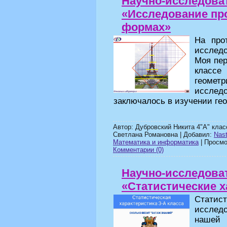
Научно-исследова
«Исследование пр
формах»
На про
исслед
Моя пер
клас
геомет
исслед
заключалось в изучении ге
Автор: Дубровский Никита 4"А" кла
Светлана Романовна | Добавил:
Nas
Математика и информатика
| Просмот
Комментарии (0)
Научно-исследова
«Статистические х
Стати
исслед
нашей 