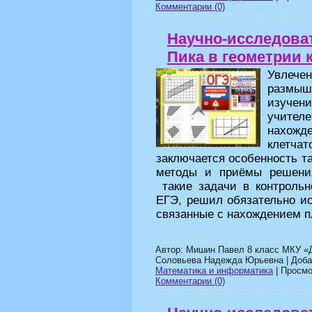
Комментарии (0)
Научно-исследова
Пика в геометрии 
Увлече
размыш
изучен
учите
нахож
клетча
заключается особенность т
методы и приёмы решения
такие задачи в контроль
ЕГЭ, решил обязательно ис
связанные с нахождением 
Автор: Мишин Павел 8 класс МКУ «Д
Соловьева Надежда Юрьевна | Доб
Математика и информатика
| Просмо
Комментарии (0)