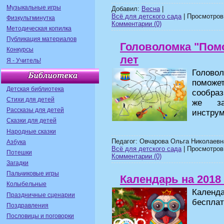
Музыкальные игры
Добавил:
Весна
|
Всё для детского сада
| Просмотров:
Физкультминутка
Комментарии (0)
Методическая копилка
Публикация материалов
Головоломка "Помо
Конкурсы
лет
Я - Учитель!
Голово
поможет
Детская библиотека
сообра
Стихи для детей
же за
Рассказы для детей
инструм
Сказки для детей
Народные сказки
Педагог: Овчарова Ольга Николаевн
Азбука
Всё для детского сада
| Просмотров:
Потешки
Комментарии (0)
Загадки
Пальчиковые игры
Календарь на 2018 
Колыбельные
Календа
Праздничные сценарии
бесплат
Поздравления
Пословицы и поговорки