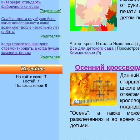
интерьере: стандарты
от руки
фабричного качества
печати 
[
Родителям
]
детям п
Слабые места ноутбуков Acer:
какие неисправности чаще
возникают после нескольких лет
работы
[
Родителям
]
Автор: Кресс Наталья Яковлевна | 
Когда телевизор выгоднее
Всё для детского сада
| Просмотров:
отремонтировать, а когда лучше
заменить новым
Комментарии (0)
[
Родителям
]
Осенний кроссвор
Данный
На сайте всего:
7
старше
Гостей:
7
Пользователей:
0
школе в
ответ
кросс
подвед
"Осень", а также може
развлечениях и во время с
детьми.