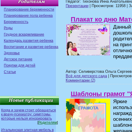
Педагог: Тихонова Инна Анатольевн
Презентации
| Просмотров: 11958 | З
Планирование беременности
Планирование пола ребенка
Плакат ко дню Мат
Беременность
Данны
Роды
дошкол
Грудное вскармливание
родител
Календарь развития ребенка
на прин
Воспитание и развитие ребенка
отлич
Здоровье
преддве
Детское питание
Покупки для детей
Автор: Селиверстова Ольга Сергеев
Статьи
Всё для детского сада
| Просмотров:
Комментарии (2)
Шаблоны грамот "
Яркие
исполь
Когда и зачем стоит обращаться
награж
к врачу-психиатру: симптомы,
которые нельзя игнорировать
осенн
[
Родителям
]
шаблон
Итальянская элитная мебель в
желани