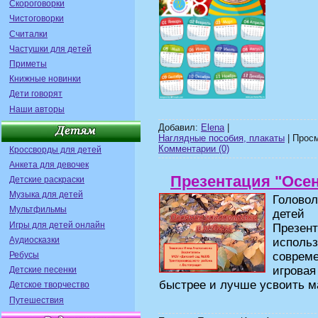
Скороговорки
Чистоговорки
Считалки
Частушки для детей
Приметы
Книжные новинки
Дети говорят
Наши авторы
Добавил:
Elena
|
Наглядные пособия, плакаты
| Просм
Комментарии (0)
Кроссворды для детей
Анкета для девочек
Презентация "Осе
Детские раскраски
Музыка для детей
Голово
Мультфильмы
детей
Игры для детей онлайн
Презен
Аудиосказки
исполь
Ребусы
соврем
игрова
Детские песенки
быстрее и лучше усвоить м
Детское творчество
Путешествия