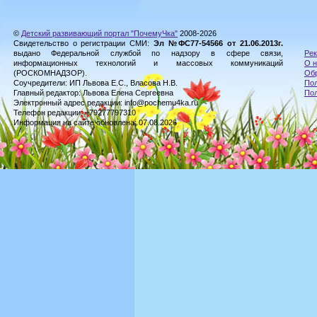
©
Детский развивающий портал "ПочемуЧка"
2008-2026
Свидетельство о регистрации СМИ:
Эл №ФС77-54566 от 21.06.2013г.
выдано Федеральной службой по надзору в сфере связи,
Рек
информационных технологий и массовых коммуникаций
О н
(РОСКОМНАДЗОР).
Обр
Соучредители: ИП Львова Е.С., Власова Н.В.
Пол
Главный редактор: Львова Елена Сергеевна
По
Электронный адрес редакции: info@pochemu4ka.ru
Телефон редакции: +79277797310
Информация на сайте обновлена: 07.08.2026