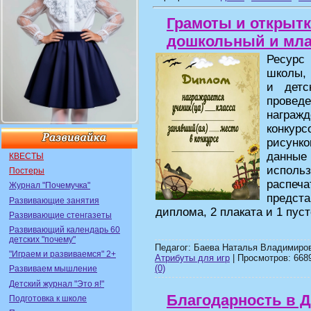
Грамоты и открытк
дошкольный и мл
Ресурс
школы, 
и детс
провед
награ
конкурс
рисунк
данные
КВЕСТЫ
использ
Постеры
распеч
Журнал "Почемучка"
предст
Развивающие занятия
диплома, 2 плаката и 1 пу
Развивающие стенгазеты
Развивающий календарь 60
детских "почему"
Педагог: Баева Наталья Владимиров
"Играем и развиваемся" 2+
Атрибуты для игр
| Просмотров: 6689
(0)
Развиваем мышление
Детский журнал "Это я!"
Благодарность в 
Подготовка к школе