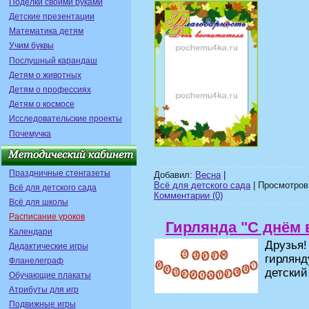
Поделки своими руками
Детские презентации
Математика детям
Учим буквы
Послушный карандаш
Детям о животных
Детям о профессиях
Детям о космосе
Исследовательские проекты
Почемучка
Праздничные стенгазеты
Добавил:
Весна
|
Всё для детского сада
| Просмотров:
Всё для детского сада
Комментарии (0)
Всё для школы
Расписание уроков
Гирлянда "С днём 
Календари
Друзья
Дидактические игры
гирлянд
Фланелеграф
детский
Обучающие плакаты
Атрибуты для игр
Подвижные игры