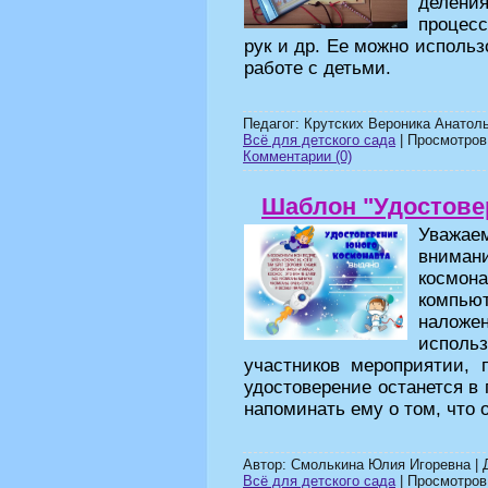
деления
процес
рук и др. Ее можно исполь
работе с детьми.
Педагог: Крутских Вероника Анатол
Всё для детского сада
| Просмотров:
Комментарии (0)
Шаблон "Удостове
Уважа
внима
космо
компь
налож
исполь
участников мероприятии, 
удостоверение останется в 
напоминать ему о том, что о
Автор: Смолькина Юлия Игоревна |
Всё для детского сада
| Просмотров: