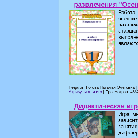
развлечения "Осе
Работа
осенних
развле
старше
выполн
являютс
Педагог: Рогова Наталья Олеговна 
Атрибуты для игр
| Просмотров: 4862
Дидактическая игр
Игра м
зависи
заня
диффер