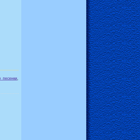
е песенки
,