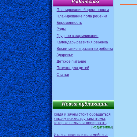
Планирование беременности
Планирование пола ребенка
Беременность
Роды
Грудное вскармливание
Календарь развития ребенка
Воспитание и развитие ребенка
Здоровье
Детское питание
Покупки для детей
Статьи
Когда и зачем стоит обращаться
к врачу-психиатру: симптомы,
которые нельзя игнорировать
[
Родителям
]
Итальянская элитная мебель в