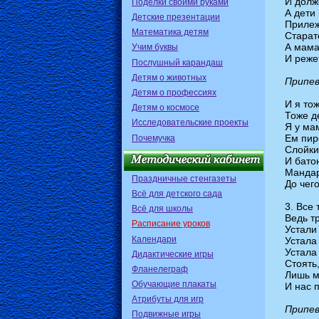
И долж
Поделки своими руками
А дети
Детские презентации
Прилеж
Математика детям
Старат
А мама
Учим буквы
И реже
Послушный карандаш
Детям о животных
Припев
Детям о профессиях
И я то
Детям о космосе
Тоже д
Исследовательские проекты
Я у ма
Ем пир
Почемучка
Слойки
И бато
Мандар
Праздничные стенгазеты
До чег
Всё для детского сада
3. Все
Всё для школы
Ведь т
Расписание уроков
Устали
Календари
Устала
Устала
Дидактические игры
Стоять,
Фланелеграф
Лишь м
Обучающие плакаты
И нас п
Атрибуты для игр
Припев
Подвижные игры