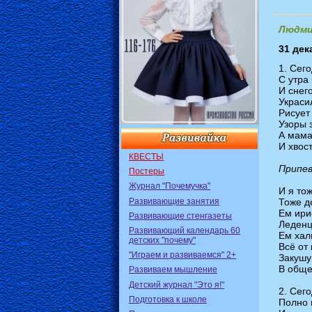
Людми
31 дек
1. Сег
С утра
И снег
Украси
Рисует
Узоры 
А мама
И хвос
КВЕСТЫ
Припев
Постеры
Журнал "Почемучка"
И я то
Развивающие занятия
Тоже д
Ем ири
Развивающие стенгазеты
Леденц
Развивающий календарь 60
Ем хал
детских "почему"
Всё от
"Играем и развиваемся" 2+
Закушу
В обще
Развиваем мышление
Детский журнал "Это я!"
2. Сег
Подготовка к школе
Полно 