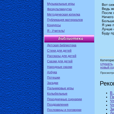
Музыкальные игры
Вот сиж
Ведь ж
Физкультминутка
После 
Методическая копилка
Ничего
Публикация материалов
Больше
Я уже 
Конкурсы
Лучше 
Я - Учитель!
Буду п
Детская библиотека
Стихи для детей
Рассказы для детей
Категори
Сказки для детей
слушать
Народные сказки
новый го
Азбука
Просмотр
Потешки
Реко
Загадки
Пальчиковые игры
В 
Колыбельные
Пе
Праздничные сценарии
Чт
Поздравления
Чт
Зи
Пословицы и поговорки
Де