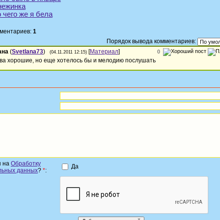
нежинка
 чего же я бела
мментариев:
1
Порядок вывода комментариев:
ана
(
Svetlana73
)
[
Материал
]
0
(04.11.2011 12:15)
ва хорошие, но еще хотелось бы и мелодию послушать
н на
Обработку
Да
льных данных
?
*
: