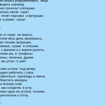
ен мороз разрумянивать лица,
 водить хоровод.
но грохочут хлопушки,
ельно свечи горят.
 печёт пирожки и ватрушки.
т, и режет салат.
:
же от скуки не маюсь,
елом весь день занимаюсь.
мы таскаю ватрушки,
ожные, сушки и плюшки,
 с кремом и с маком рулеты,
нчики ем, и конфеты.
ины, печенье, драже.
о же устал я уже!
 тоже устали под вечер,
рудно работать с утра.
 светиться гирлянды и свечи,
 блестеть мишура.
 и ёлочка тоже
 как солдатик, в углу.
ама одна не устала, похоже,
ригласила к столу.
: