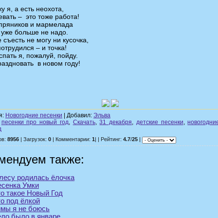
у я, а есть неохота,
евать – это тоже работа!
пряников и мармелада
 уже больше не надо.
 съесть не могу ни кусочка,
потрудился – и точка!
спать я, пожалуй, пойду.
раздновать в новом году!
я:
Новогодние песенки
| Добавил:
Эльва
,
песенки про новый год
,
Скачать
,
31 декабря
,
детские песенки
,
новогодни
д
ов:
8956
| Загрузок:
0
| Комментарии:
1
| | Рейтинг:
4.7
/
25
|
мендуем также:
лесу родилась ёлочка
сенка Умки
о такое Новый Год
о под ёлкой
мы я не боюсь
ло было в январе