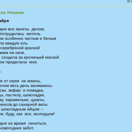
25.
ла Уланова
абря
одня все заняты делом,
 потрудилась метель
ом особенно чистым и белым
ла каждую ель.
 серебряной краской
зима на окне,
 сходила за кроличьей маской
тик приделала мне.
:
же от скуки не маюсь,
елом весь день занимаюсь.
ски, зефир и помадки,
ы, пастилу, шоколадки,
ву, карамельки, цукаты,
 кексов до сахарной ваты.
 шоколадным яйцом –
м, буду, как все, молодцом!
одня не время лениться,
новогодних забот,