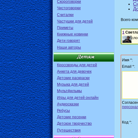
Скороговорки
С
Чистоговорки
До
Считалки
Всего ко
Частушки для детей
Приметы
1
Светл
Книжные новинки
сло
Дети говорят
Наши авторы
Имя *:
Кроссворды для детей
Email *:
Анкета для девочек
Детские раскраски
Музыка для детей
Мультфильмы
Игры для детей онлайн
Согласе
Аудиосказки
персона
Ребусы
Детские песенки
Код *:
Детское творчество
Путешествия