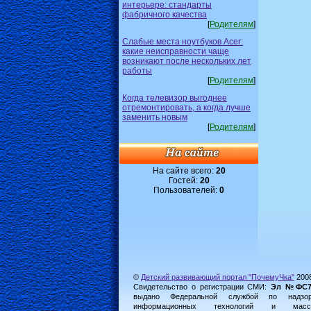
интерьере: стандарты
фабричного качества
[
Родителям
]
Слабые места ноутбуков Acer:
какие неисправности чаще
возникают после нескольких лет
работы
[
Родителям
]
Когда телевизор выгоднее
отремонтировать, а когда лучше
заменить новым
[
Родителям
]
На сайте всего:
20
Гостей:
20
Пользователей:
0
©
Детский развивающий портал "ПочемуЧка"
200
Свидетельство о регистрации СМИ:
Эл №ФС77-
выдано Федеральной службой по надз
информационных технологий и масс