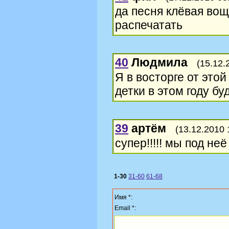
да песня клёвая вощ
распечатать
40
Людмила
(15.12.
Я в восторге от это
детки в этом году бу
39
артём
(13.12.2010 
супер!!!!! мы под не
1-30
31-60
61-68
Имя *:
Email *: