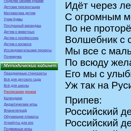
Поделки своими руками
Идёт через ле
Детские презентации
Математика детям
С огромным м
Учим буквы
По не протор
Послушный карандаш
Детям о животных
Волшебник с 
Детям о профессиях
Детям о космосе
Мы все с малы
Исследовательские проекты
Почемучка
По всюду жела
Его мы с улыб
Праздничные стенгазеты
Всё для детского сада
Уж так на Рус
Всё для школы
Расписание уроков
Припев:
Календари
Дидактические игры
Российский де
Фланелеграф
Обучающие плакаты
Российский де
Атрибуты для игр
Подвижные игры