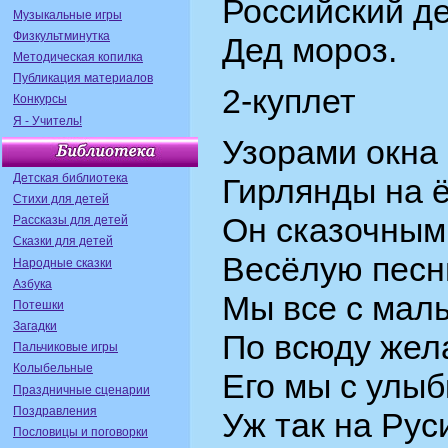
Российский де
Музыкальные игры
Физкультминутка
Дед мороз.
Методическая копилка
Публикация материалов
2-куплет
Конкурсы
Я - Учитель!
Узорами окна 
Детская библиотека
Гирлянды на ё
Стихи для детей
Он сказочным 
Рассказы для детей
Сказки для детей
Весёлую песн
Народные сказки
Азбука
Мы все с малы
Потешки
Загадки
По всюду жела
Пальчиковые игры
Колыбельные
Его мы с улыб
Праздничные сценарии
Поздравления
Уж так на Рус
Пословицы и поговорки