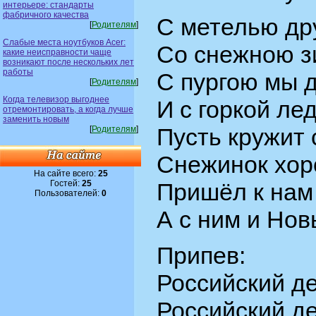
интерьере: стандарты
фабричного качества
С метелью др
[
Родителям
]
Слабые места ноутбуков Acer:
Со снежною з
какие неисправности чаще
возникают после нескольких лет
работы
С пургою мы 
[
Родителям
]
Когда телевизор выгоднее
И с горкой ле
отремонтировать, а когда лучше
заменить новым
Пусть кружит 
[
Родителям
]
Снежинок хор
На сайте всего:
25
Гостей:
25
Пришёл к нам
Пользователей:
0
А с ним и Нов
Припев:
Российский де
Российский де