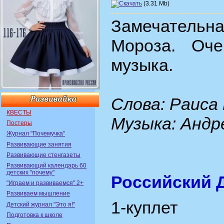
(3.31 Mb)
Замечательн
Мороза. Оче
музыка.
Слова: Раиса
КВЕСТЫ
Музыка: Андр
Постеры
Журнал "Почемучка"
Развивающие занятия
Развивающие стенгазеты
Развивающий календарь 60
детских "почему"
Российский 
"Играем и развиваемся" 2+
Развиваем мышление
1-куплет
Детский журнал "Это я!"
Подготовка к школе