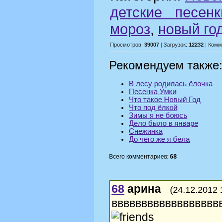
детские песенк
мороз
,
новый го
Просмотров:
39007
| Загрузок:
12232
| Комм
Рекомендуем также
В лесу родилась ёлочка
Песенка Умки
Что такое Новый Год
Что под ёлкой
Зимы я не боюсь
Дело было в январе
Снежинка
До чего же я бела
Всего комментариев:
68
68
арина
(24.12.2012 
ввввввввввввввввв