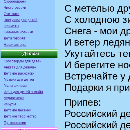
Скороговорки
С метелью др
Чистоговорки
Считалки
С холодною з
Частушки для детей
Приметы
Снега - мои д
Книжные новинки
Дети говорят
И ветер ледян
Наши авторы
Укутайтесь т
Кроссворды для детей
И берегите но
Анкета для девочек
Встречайте у 
Детские раскраски
Музыка для детей
Подарки я при
Мультфильмы
Игры для детей онлайн
Аудиосказки
Припев:
Ребусы
Российский де
Детские песенки
Детское творчество
Российский де
Путешествия