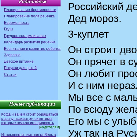
Российский де
Планирование беременности
Дед мороз.
Планирование пола ребенка
Беременность
Роды
3-куплет
Грудное вскармливание
Календарь развития ребенка
Он строит дв
Воспитание и развитие ребенка
Здоровье
Он прячет в с
Детское питание
Покупки для детей
Он любит про
Статьи
И с ним нераз
Мы все с малы
По всюду жела
Когда и зачем стоит обращаться
Его мы с улыб
к врачу-психиатру: симптомы,
которые нельзя игнорировать
[
Родителям
]
Уж так на Рус
Итальянская элитная мебель в