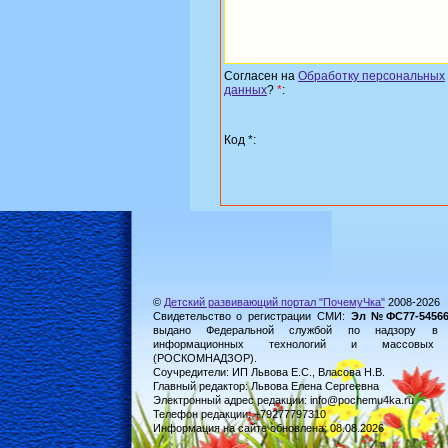
Согласен на
Обработку персональных
данных
?
*
:
Код *:
©
Детский развивающий портал "ПочемуЧка"
2008-2026
Свидетельство о регистрации СМИ:
Эл №ФС77-54566 
выдано Федеральной службой по надзору в 
информационных технологий и массовых к
(РОСКОМНАДЗОР).
Соучредители: ИП Львова Е.С., Власова Н.В.
Главный редактор: Львова Елена Сергеевна
Электронный адрес редакции: info@pochemu4ka.ru
Телефон редакции: +79277797310
Информация на сайте обновлена: 08.08.2026