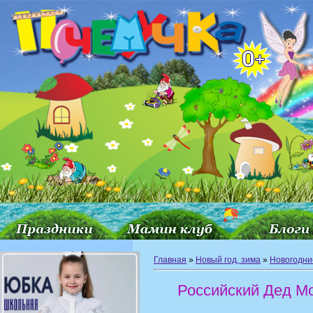
Главная
»
Новый год, зима
»
Новогодни
Российский Дед М