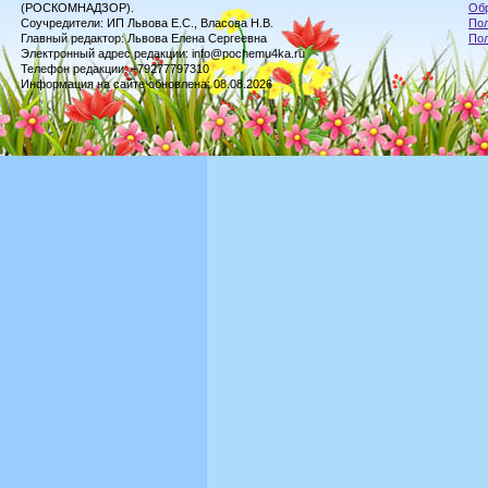
(РОСКОМНАДЗОР).
Обр
Соучредители: ИП Львова Е.С., Власова Н.В.
Пол
Главный редактор: Львова Елена Сергеевна
По
Электронный адрес редакции: info@pochemu4ka.ru
Телефон редакции: +79277797310
Информация на сайте обновлена: 08.08.2026