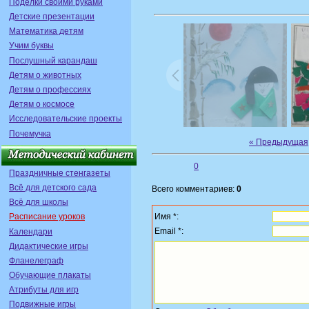
Поделки своими руками
Детские презентации
Математика детям
Учим буквы
Послушный карандаш
Детям о животных
Детям о профессиях
Детям о космосе
Исследовательские проекты
Почемучка
« Предыдущая
0
Праздничные стенгазеты
Всё для детского сада
Всего комментариев:
0
Всё для школы
Имя *:
Расписание уроков
Email *:
Календари
Дидактические игры
Фланелеграф
Обучающие плакаты
Атрибуты для игр
Подвижные игры