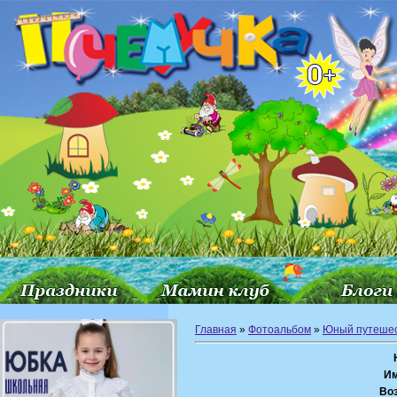
Главная
»
Фотоальбом
»
Юный путешес
Им
Воз