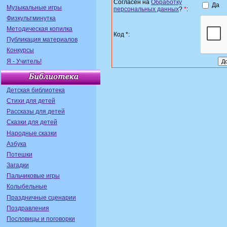
Согласен на
Обработку
Да
Музыкальные игры
персональных данных
?
*
:
Физкультминутка
Методическая копилка
Код *:
Публикация материалов
Конкурсы
Я - Учитель!
Детская библиотека
Стихи для детей
Рассказы для детей
Сказки для детей
Народные сказки
Азбука
Потешки
Загадки
Пальчиковые игры
Колыбельные
Праздничные сценарии
Поздравления
Пословицы и поговорки