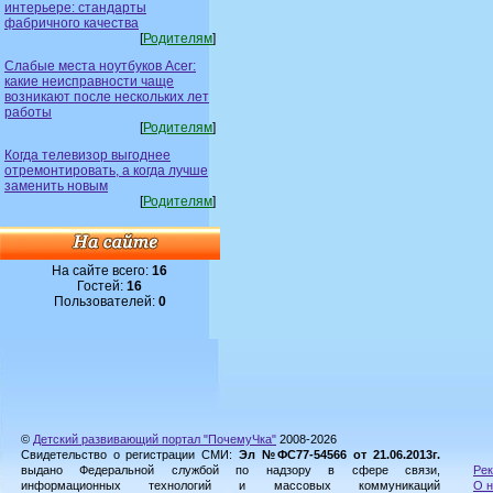
интерьере: стандарты
фабричного качества
[
Родителям
]
Слабые места ноутбуков Acer:
какие неисправности чаще
возникают после нескольких лет
работы
[
Родителям
]
Когда телевизор выгоднее
отремонтировать, а когда лучше
заменить новым
[
Родителям
]
На сайте всего:
16
Гостей:
16
Пользователей:
0
©
Детский развивающий портал "ПочемуЧка"
2008-2026
Свидетельство о регистрации СМИ:
Эл №ФС77-54566 от 21.06.2013г.
выдано Федеральной службой по надзору в сфере связи,
Рек
информационных технологий и массовых коммуникаций
О н