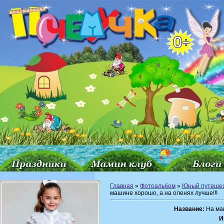
Главная
»
Фотоальбом
»
Юный путешес
машине хорошо, а на оленях лучше!!!
Название:
На маш
И