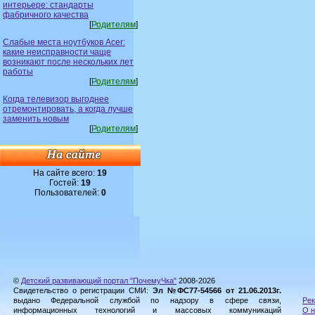
интерьере: стандарты
фабричного качества
[
Родителям
]
Слабые места ноутбуков Acer:
какие неисправности чаще
возникают после нескольких лет
работы
[
Родителям
]
Когда телевизор выгоднее
отремонтировать, а когда лучше
заменить новым
[
Родителям
]
На сайте всего:
19
Гостей:
19
Пользователей:
0
©
Детский развивающий портал "ПочемуЧка"
2008-2026
Свидетельство о регистрации СМИ:
Эл №ФС77-54566 от 21.06.2013г.
выдано Федеральной службой по надзору в сфере связи,
Рек
информационных технологий и массовых коммуникаций
О н