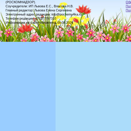
(РОСКОМНАДЗОР).
Обр
Соучредители: ИП Львова Е.С., Власова Н.В.
Пол
Главный редактор: Львова Елена Сергеевна
По
Электронный адрес редакции: info@pochemu4ka.ru
Телефон редакции: +79277797310
Информация на сайте обновлена: 09.08.2026