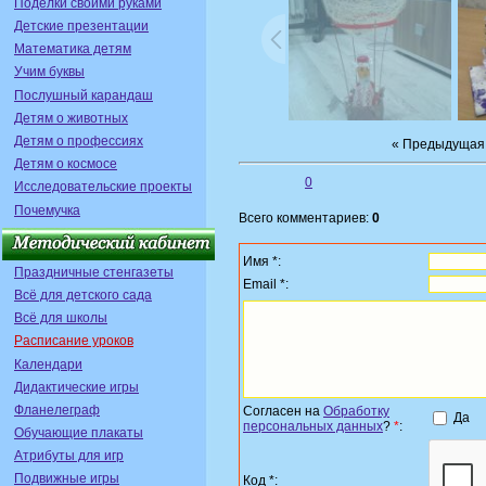
Поделки своими руками
Детские презентации
Математика детям
Учим буквы
Послушный карандаш
Детям о животных
Детям о профессиях
« Предыдущая
Детям о космосе
0
Исследовательские проекты
Почемучка
Всего комментариев:
0
Имя *:
Праздничные стенгазеты
Email *:
Всё для детского сада
Всё для школы
Расписание уроков
Календари
Дидактические игры
Фланелеграф
Согласен на
Обработку
Да
персональных данных
?
*
:
Обучающие плакаты
Атрибуты для игр
Подвижные игры
Код *: