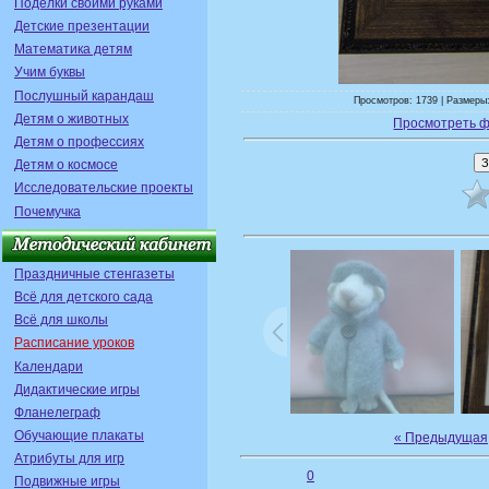
Поделки своими руками
Детские презентации
Математика детям
Учим буквы
Послушный карандаш
Просмотров: 1739 | Размеры:
Детям о животных
Просмотреть ф
Детям о профессиях
Детям о космосе
Исследовательские проекты
Почемучка
Праздничные стенгазеты
Всё для детского сада
Всё для школы
Расписание уроков
Календари
Дидактические игры
Фланелеграф
Обучающие плакаты
« Предыдущая
Атрибуты для игр
0
Подвижные игры