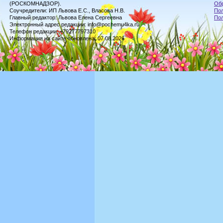
(РОСКОМНАДЗОР).
Обр
Соучредители: ИП Львова Е.С., Власова Н.В.
Пол
Главный редактор: Львова Елена Сергеевна
По
Электронный адрес редакции: info@pochemu4ka.ru
Телефон редакции: +79277797310
Информация на сайте обновлена: 07.08.2026