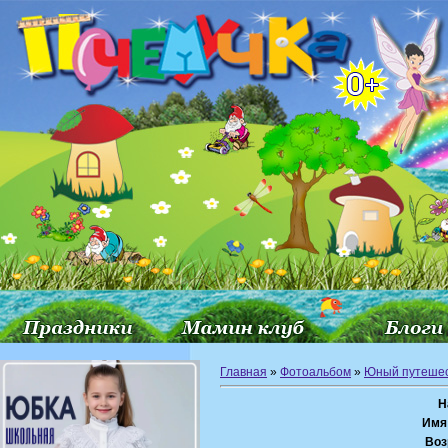
Главная
»
Фотоальбом
»
Юный путешес
Н
Имя
Воз