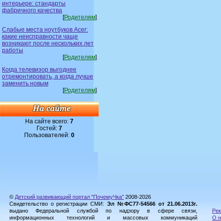
интерьере: стандарты
фабричного качества
[
Родителям
]
Слабые места ноутбуков Acer:
какие неисправности чаще
возникают после нескольких лет
работы
[
Родителям
]
Когда телевизор выгоднее
отремонтировать, а когда лучше
заменить новым
[
Родителям
]
На сайте всего:
7
Гостей:
7
Пользователей:
0
©
Детский развивающий портал "ПочемуЧка"
2008-2026
Свидетельство о регистрации СМИ:
Эл №ФС77-54566 от 21.06.2013г.
выдано Федеральной службой по надзору в сфере связи,
Рек
информационных технологий и массовых коммуникаций
О н