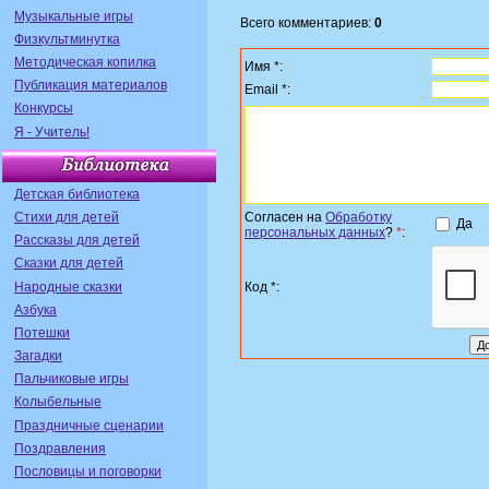
Музыкальные игры
Всего комментариев:
0
Физкультминутка
Методическая копилка
Имя *:
Публикация материалов
Email *:
Конкурсы
Я - Учитель!
Детская библиотека
Стихи для детей
Согласен на
Обработку
Да
персональных данных
?
*
:
Рассказы для детей
Сказки для детей
Народные сказки
Код *:
Азбука
Потешки
Загадки
Пальчиковые игры
Колыбельные
Праздничные сценарии
Поздравления
Пословицы и поговорки