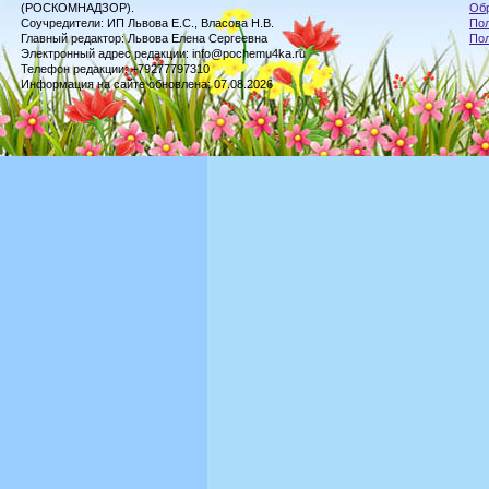
(РОСКОМНАДЗОР).
Обр
Соучредители: ИП Львова Е.С., Власова Н.В.
Пол
Главный редактор: Львова Елена Сергеевна
По
Электронный адрес редакции: info@pochemu4ka.ru
Телефон редакции: +79277797310
Информация на сайте обновлена: 07.08.2026