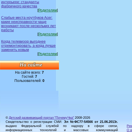
интерьере: стандарты
фабричного качества
[
Родителям
]
Слабые места ноутбуков Acer:
какие неисправности чаще
возникают после нескольких лет
работы
[
Родителям
]
Когда телевизор выгоднее
отремонтировать, а когда лучше
заменить новым
[
Родителям
]
На сайте всего:
7
Гостей:
7
Пользователей:
0
©
Детский развивающий портал "ПочемуЧка"
2008-2026
Свидетельство о регистрации СМИ:
Эл №ФС77-54566 от 21.06.2013г.
выдано Федеральной службой по надзору в сфере связи,
Рек
информационных технологий и массовых коммуникаций
О н