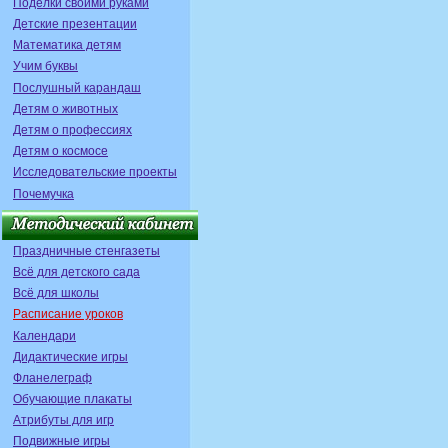
Поделки своими руками
Детские презентации
Математика детям
Учим буквы
Послушный карандаш
Детям о животных
Детям о профессиях
Детям о космосе
Исследовательские проекты
Почемучка
Праздничные стенгазеты
Всё для детского сада
Всё для школы
Расписание уроков
Календари
Дидактические игры
Фланелеграф
Обучающие плакаты
Атрибуты для игр
Подвижные игры