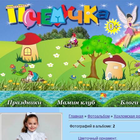
Главная
»
Фотоальбом
»
Хохломская р
Фотографий в альбоме:
2
Цветочный орнамент.