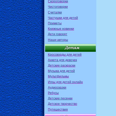
Скороговорки
Чистоговорки
Считалки
Частушки для детей
Приметы
Книжные новинки
Дети говорят
Наши авторы
Кроссворды для детей
Анкета для девочек
Детские раскраски
Музыка для детей
Мультфильмы
Игры для детей онлайн
Аудиосказки
Ребусы
Детские песенки
Детское творчество
Путешествия