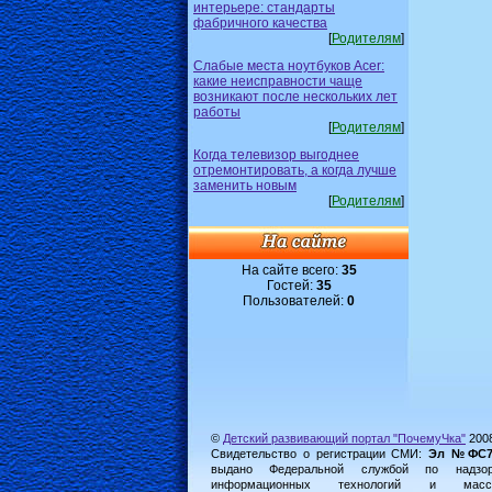
интерьере: стандарты
фабричного качества
[
Родителям
]
Слабые места ноутбуков Acer:
какие неисправности чаще
возникают после нескольких лет
работы
[
Родителям
]
Когда телевизор выгоднее
отремонтировать, а когда лучше
заменить новым
[
Родителям
]
На сайте всего:
35
Гостей:
35
Пользователей:
0
©
Детский развивающий портал "ПочемуЧка"
200
Свидетельство о регистрации СМИ:
Эл №ФС77-
выдано Федеральной службой по надз
информационных технологий и масс