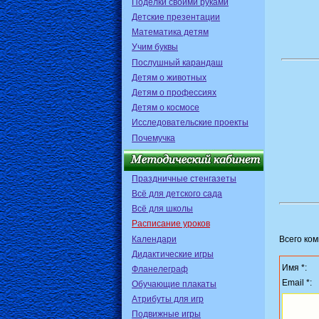
Поделки своими руками
Детские презентации
Математика детям
Учим буквы
Послушный карандаш
Детям о животных
Детям о профессиях
Детям о космосе
Исследовательские проекты
Почемучка
Праздничные стенгазеты
Всё для детского сада
Всё для школы
Расписание уроков
Календари
Всего ко
Дидактические игры
Имя *:
Фланелеграф
Email *:
Обучающие плакаты
Атрибуты для игр
Подвижные игры