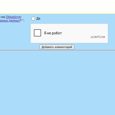
н на
Обработку
Да
льных данных
?
*
: