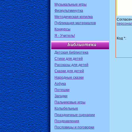
Музыкальные игры
Физкультминутка
Методическая копилка
Согласе
Публикация материалов
персона
Конкурсы
Я - Учитель!
Код *:
Детская библиотека
Стихи для детей
Рассказы для детей
Сказки для детей
Народные сказки
Азбука
Потешки
Загадки
Пальчиковые игры
Колыбельные
Праздничные сценарии
Поздравления
Пословицы и поговорки