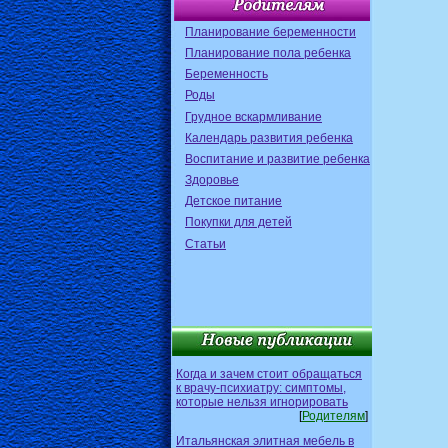
Планирование беременности
Планирование пола ребенка
Беременность
Роды
Грудное вскармливание
Календарь развития ребенка
Воспитание и развитие ребенка
Здоровье
Детское питание
Покупки для детей
Статьи
Когда и зачем стоит обращаться
к врачу-психиатру: симптомы,
которые нельзя игнорировать
[
Родителям
]
Итальянская элитная мебель в