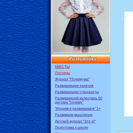
КВЕСТЫ
Постеры
Журнал "Почемучка"
Развивающие занятия
Развивающие стенгазеты
Развивающий календарь 60
детских "почему"
"Играем и развиваемся" 2+
Развиваем мышление
Детский журнал "Это я!"
Подготовка к школе