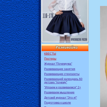
КВЕСТЫ
Постеры
Журнал "Почемучка"
Развивающие занятия
Развивающие стенгазеты
Развивающий календарь 60
детских "почему"
"Играем и развиваемся" 2+
Развиваем мышление
Детский журнал "Это я!"
Подготовка к школе