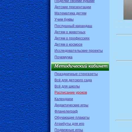
Поделки своими руками
Детские презентации
Математика детям
Учим буквы
Послушный карандаш
Детям о животных
Детям о профессиях
Детям о космосе
Исследовательские проекты
Почемучка
Праздничные стенгазеты
Всё для детского сада
Всё для школы
Расписание уроков
Календари
Дидактические игры
Фланелеграф
Обучающие плакаты
Атрибуты для игр
Подвижные игры