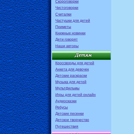
Скороговорки
Чистоговорки
Считалки
Частушки для детей
Приметы
Книжные новинки
Дети говорят
Наши авторы
Кроссворды для детей
Анкета для девочек
Детские раскраски
Музыка для детей
Мультфильмы
Игры для детей онлайн
Аудиосказки
Ребусы
Детские песенки
Детское творчество
Путешествия