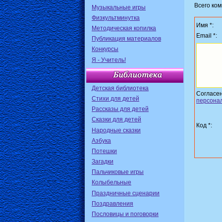
Всего ко
Музыкальные игры
Физкультминутка
Имя *:
Методическая копилка
Email *:
Публикация материалов
Конкурсы
Я - Учитель!
Детская библиотека
Согласе
Стихи для детей
персона
Рассказы для детей
Сказки для детей
Код *:
Народные сказки
Азбука
Потешки
Загадки
Пальчиковые игры
Колыбельные
Праздничные сценарии
Поздравления
Пословицы и поговорки