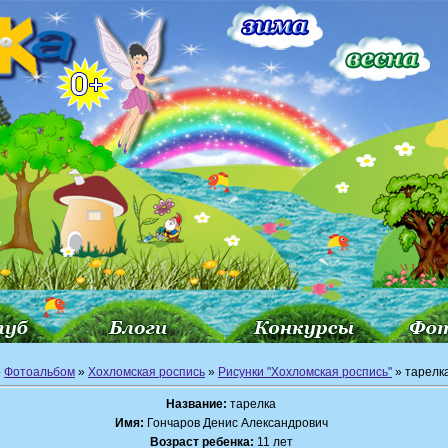
»
Фотоальбом
»
Хохломская роспись
»
Рисунки "Хохломская роспись"
» тарелк
Название:
тарелка
Имя:
Гончаров Денис Александрович
Возраст ребенка:
11 лет