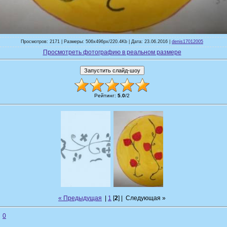
Просмотров: 2171 | Размеры: 506x496px/220.4Kb | Дата: 23.06.2016 |
denis17012005
Просмотреть фотографию в реальном размере
Рейтинг
:
5.0
/
2
« Предыдущая
|
1
[
2
] |
Следующая »
0