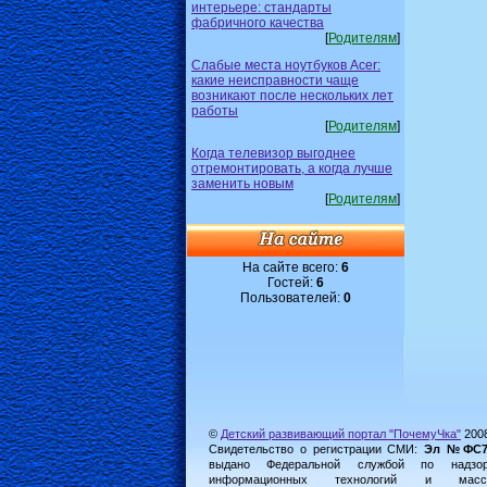
интерьере: стандарты
фабричного качества
[
Родителям
]
Слабые места ноутбуков Acer:
какие неисправности чаще
возникают после нескольких лет
работы
[
Родителям
]
Когда телевизор выгоднее
отремонтировать, а когда лучше
заменить новым
[
Родителям
]
На сайте всего:
6
Гостей:
6
Пользователей:
0
©
Детский развивающий портал "ПочемуЧка"
200
Свидетельство о регистрации СМИ:
Эл №ФС77-
выдано Федеральной службой по надз
информационных технологий и масс