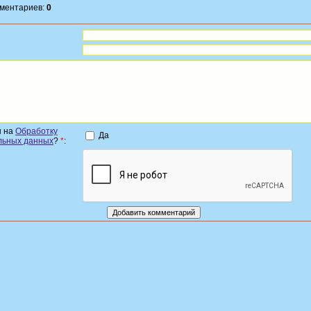
мментариев:
0
н на
Обработку
Да
льных данных
?
*
: