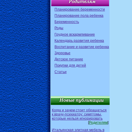
Планирование беременности
Планирование пола ребенка
Беременность
Роды
Грудное вскармливание
Календарь развития ребенка
Воспитание и развитие ребенка
Здоровье
Детское питание
Покупки для детей
Статьи
Когда и зачем стоит обращаться
к врачу-психиатру: симптомы,
которые нельзя игнорировать
[
Родителям
]
Итальянская элитная мебель в