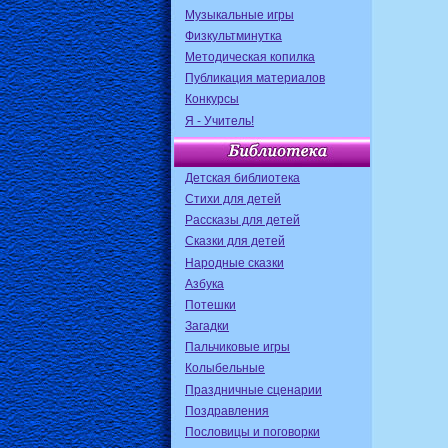
Музыкальные игры
Физкультминутка
Методическая копилка
Публикация материалов
Конкурсы
Я - Учитель!
Детская библиотека
Стихи для детей
Рассказы для детей
Сказки для детей
Народные сказки
Азбука
Потешки
Загадки
Пальчиковые игры
Колыбельные
Праздничные сценарии
Поздравления
Пословицы и поговорки