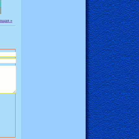
ющая »