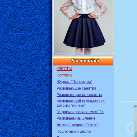
КВЕСТЫ
Постеры
Журнал "Почемучка"
Развивающие занятия
Развивающие стенгазеты
Развивающий календарь 60
детских "почему"
"Играем и развиваемся" 2+
Развиваем мышление
Детский журнал "Это я!"
Подготовка к школе