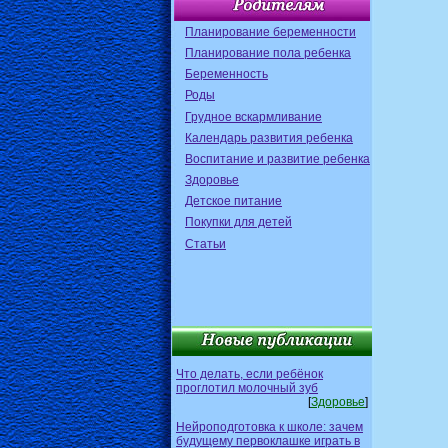
Планирование беременности
Планирование пола ребенка
Беременность
Роды
Грудное вскармливание
Календарь развития ребенка
Воспитание и развитие ребенка
Здоровье
Детское питание
Покупки для детей
Статьи
Что делать, если ребёнок
проглотил молочный зуб
[
Здоровье
]
Нейроподготовка к школе: зачем
будущему первоклашке играть в