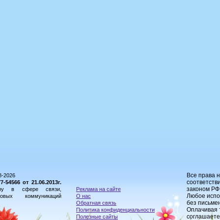
Все права 
8-2026
соответстви
54566 от 21.06.2013г.
законом РФ
ору в сфере связи,
Реклама на сайте
Любое испо
овых коммуникаций
О нас
без письме
Обратная связь
Оплачивая 
Политика конфиденциальности
соглашаете
Полезные сайты