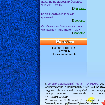
лазание по деревьям больше,
чем учить буквы
[
Здоровье
]
Как выбрать акушерскую
кровать?
[
Здоровье
]
Особенности биопсии на рак -
что важно знать пациентам?
[
Здоровье
]
На сайте всего:
6
Гостей:
6
Пользователей:
0
©
Детский развивающий портал "ПочемуЧка"
200
Свидетельство о регистрации СМИ:
Эл №ФС77-
выдано Федеральной службой по надз
информационных технологий и масс
(РОСКОМНАДЗОР).
Соучредители: ИП Львова Е.С., Власова Н.В.
Главный редактор: Львова Елена Сергеевна