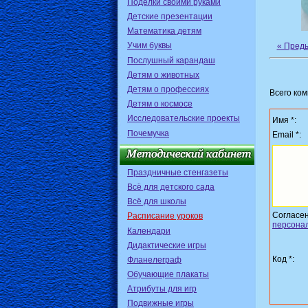
Поделки своими руками
Детские презентации
Математика детям
Учим буквы
« Пред
Послушный карандаш
Детям о животных
Детям о профессиях
Всего ко
Детям о космосе
Исследовательские проекты
Имя *:
Почемучка
Email *:
Праздничные стенгазеты
Всё для детского сада
Всё для школы
Согласе
Расписание уроков
персона
Календари
Дидактические игры
Код *:
Фланелеграф
Обучающие плакаты
Атрибуты для игр
Подвижные игры