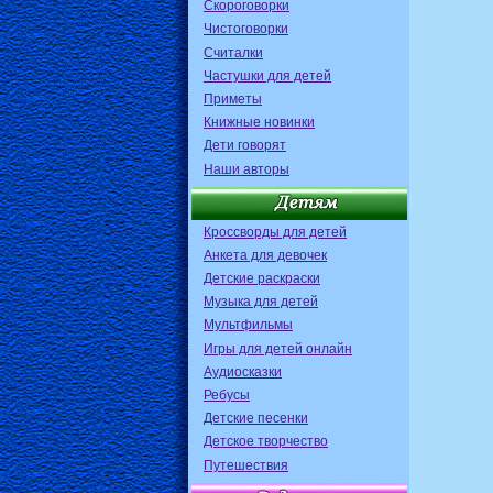
Скороговорки
Чистоговорки
Считалки
Частушки для детей
Приметы
Книжные новинки
Дети говорят
Наши авторы
Кроссворды для детей
Анкета для девочек
Детские раскраски
Музыка для детей
Мультфильмы
Игры для детей онлайн
Аудиосказки
Ребусы
Детские песенки
Детское творчество
Путешествия