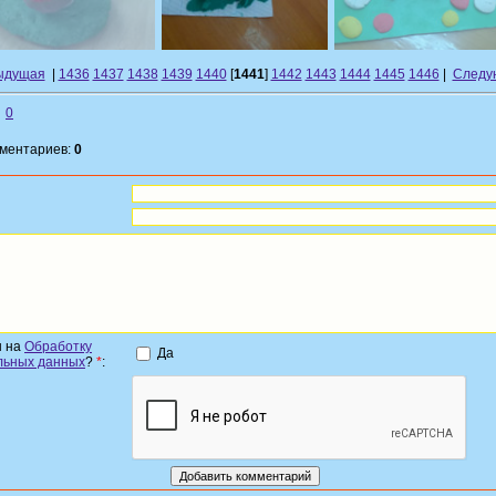
ыдущая
|
1436
1437
1438
1439
1440
[
1441
]
1442
1443
1444
1445
1446
|
Следу
0
мментариев:
0
н на
Обработку
Да
льных данных
?
*
: