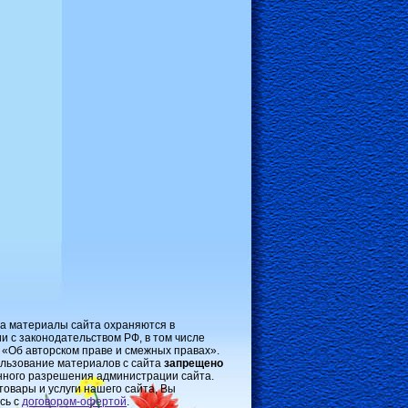
на материалы сайта охраняются в
и с законодательством РФ, в том числе
 «Об авторском праве и смежных правах».
льзование материалов с сайта
запрещено
нного разрешения администрации сайта.
товары и услуги нашего сайта, Вы
сь с
договором-oфертой
.