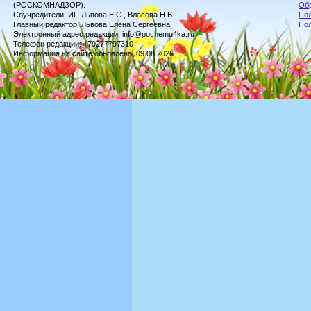
(РОСКОМНАДЗОР).
Обр
Соучредители: ИП Львова Е.С., Власова Н.В.
Пол
Главный редактор: Львова Елена Сергеевна
По
Электронный адрес редакции: info@pochemu4ka.ru
Телефон редакции: +79277797310
Информация на сайте обновлена: 09.08.2026