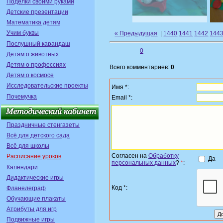
Поделки своими руками
Детские презентации
Математика детям
Учим буквы
« Предыдущая
|
1440
1441
1442
144
Послушный карандаш
0
Детям о животных
Детям о профессиях
Всего комментариев:
0
Детям о космосе
Исследовательские проекты
Имя *:
Почемучка
Email *:
Праздничные стенгазеты
Всё для детского сада
Всё для школы
Согласен на
Обработку
Расписание уроков
Да
персональных данных
?
*
:
Календари
Дидактические игры
Код *:
Фланелеграф
Обучающие плакаты
Атрибуты для игр
Подвижные игры