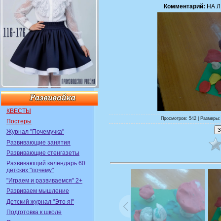
Комментарий:
НА Л
КВЕСТЫ
Просмотров: 542 | Размеры: 
Постеры
Журнал "Почемучка"
Развивающие занятия
Развивающие стенгазеты
Развивающий календарь 60
детских "почему"
"Играем и развиваемся" 2+
Развиваем мышление
Детский журнал "Это я!"
Подготовка к школе