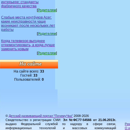
интерьере: стандарты
фабричного качества
[
Родителям
]
Слабые места ноутбуков Acer:
какие неисправности чаще
возникают после нескольких лет
работы
[
Родителям
]
Когда телевизор выгоднее
отремонтировать, а когда лучше
заменить новым
[
Родителям
]
На сайте всего:
33
Гостей:
33
Пользователей:
0
©
Детский развивающий портал "ПочемуЧка"
2008-2026
Свидетельство о регистрации СМИ:
Эл №ФС77-54566 от 21.06.2013г.
выдано Федеральной службой по надзору в сфере связи,
Рек
информационных технологий и массовых коммуникаций
О н