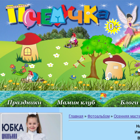
Главная
»
Фотоальбом
»
Осенняя маст
Н
Им
В