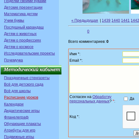
Поделки своими руками
Детские презентации
Математика детям
« Предыдущая
|
1439
1440
1441
144
Учим буквы
Послушный карандаш
0
Детям о животных
Детям о профессиях
Всего комментариев:
0
Детям о космосе
Исследовательские проекты
Имя *:
Почемучка
Email *:
Праздничные стенгазеты
Всё для детского сада
Всё для школы
Согласен на
Обработку
Расписание уроков
Да
персональных данных
?
*
:
Календари
Дидактические игры
Код *:
Фланелеграф
Обучающие плакаты
Атрибуты для игр
Подвижные игры