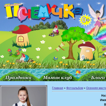
Главная
»
Фотоальбом
»
Осенняя маст
На
Имя
В