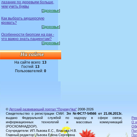
лазание по деревьям больше,
чем учить буквы
[
Здоровье
]
Как выбрать акушерскую
кровать?
[
Здоровье
]
Особенности биопсии на рак -
что важно знать пациентам?
[
Здоровье
]
На сайте всего:
13
Гостей:
13
Пользователей:
0
©
Детский развивающий портал "ПочемуЧка"
2008-2026
Свидетельство о регистрации СМИ:
Эл №ФС77-54566 от 21.06.2013г.
выдано Федеральной службой по надзору в сфере связи,
Рек
информационных технологий и массовых коммуникаций
О н
(РОСКОМНАДЗОР).
Обр
Соучредители: ИП Львова Е.С., Власова Н.В.
Пол
Главный редактор: Львова Елена Сергеевна
По