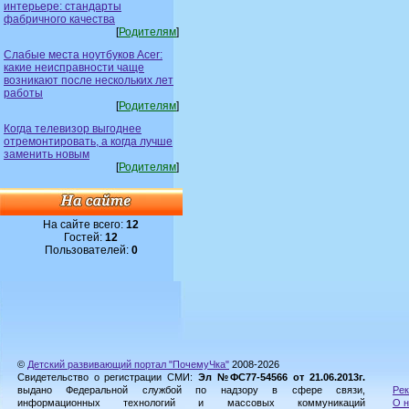
интерьере: стандарты
фабричного качества
[
Родителям
]
Слабые места ноутбуков Acer:
какие неисправности чаще
возникают после нескольких лет
работы
[
Родителям
]
Когда телевизор выгоднее
отремонтировать, а когда лучше
заменить новым
[
Родителям
]
На сайте всего:
12
Гостей:
12
Пользователей:
0
©
Детский развивающий портал "ПочемуЧка"
2008-2026
Свидетельство о регистрации СМИ:
Эл №ФС77-54566 от 21.06.2013г.
выдано Федеральной службой по надзору в сфере связи,
Рек
информационных технологий и массовых коммуникаций
О н