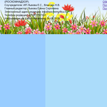
(РОСКОМНАДЗОР).
Обр
Соучредители: ИП Львова Е.С., Власова Н.В.
Пол
Главный редактор: Львова Елена Сергеевна
По
Электронный адрес редакции: info@pochemu4ka.ru
Телефон редакции: +79277797310
Информация на сайте обновлена: 06.08.2026