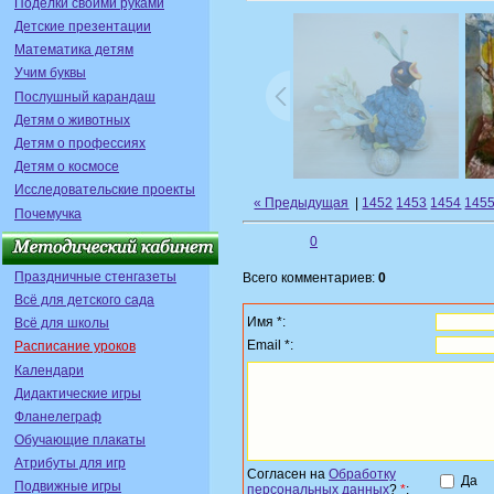
Поделки своими руками
Детские презентации
Математика детям
Учим буквы
Послушный карандаш
Детям о животных
Детям о профессиях
Детям о космосе
Исследовательские проекты
« Предыдущая
|
1452
1453
1454
145
Почемучка
0
Праздничные стенгазеты
Всего комментариев:
0
Всё для детского сада
Имя *:
Всё для школы
Email *:
Расписание уроков
Календари
Дидактические игры
Фланелеграф
Обучающие плакаты
Атрибуты для игр
Согласен на
Обработку
Да
Подвижные игры
персональных данных
?
*
: