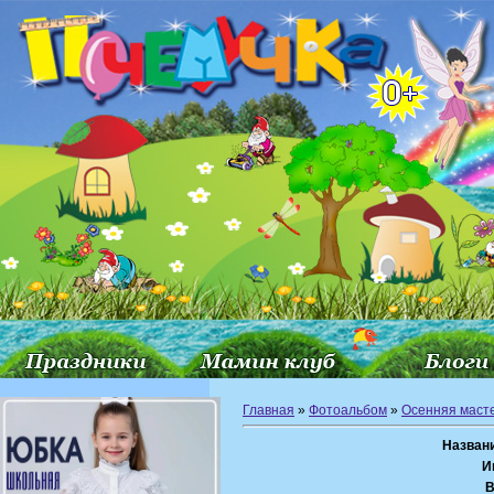
Главная
»
Фотоальбом
»
Осенняя маст
Назван
И
В