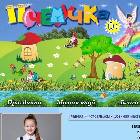
Главная
»
Фотоальбом
»
Осенняя маст
Наз
И
В