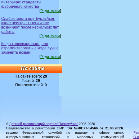
интерьере: стандарты
фабричного качества
[
Родителям
]
Слабые места ноутбуков Acer:
какие неисправности чаще
возникают после нескольких лет
работы
[
Родителям
]
Когда телевизор выгоднее
отремонтировать, а когда лучше
заменить новым
[
Родителям
]
На сайте всего:
29
Гостей:
29
Пользователей:
0
©
Детский развивающий портал "ПочемуЧка"
2008-2026
Свидетельство о регистрации СМИ:
Эл №ФС77-54566 от 21.06.2013г.
выдано Федеральной службой по надзору в сфере связи,
Рек
информационных технологий и массовых коммуникаций
О н