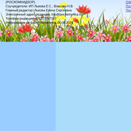
(РОСКОМНАДЗОР).
Обр
Соучредители: ИП Львова Е.С., Власова Н.В.
Пол
Главный редактор: Львова Елена Сергеевна
По
Электронный адрес редакции: info@pochemu4ka.ru
Телефон редакции: +79277797310
Информация на сайте обновлена: 08.08.2026