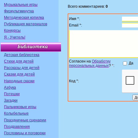
Музыкальные игры
Всего комментариев:
0
Физкультминутка
Методическая копилка
Имя *:
Публикация материалов
Email *:
Конкурсы
Я - Учитель!
Детская библиотека
Стихи для детей
Согласен на
Обработку
Да
персональных данных
?
*
:
Рассказы для детей
Сказки для детей
Народные сказки
Код *:
Азбука
Потешки
Загадки
Пальчиковые игры
Колыбельные
Праздничные сценарии
Поздравления
Пословицы и поговорки