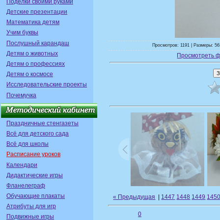
Поделки своими руками
Детские презентации
Математика детям
Учим буквы
Послушный карандаш
Просмотров: 1191 | Размеры: 56
Детям о животных
Просмотреть ф
Детям о профессиях
Детям о космосе
Исследовательские проекты
Почемучка
Праздничные стенгазеты
Всё для детского сада
Всё для школы
Расписание уроков
Календари
Дидактические игры
Фланелеграф
Обучающие плакаты
« Предыдущая
|
1447
1448
1449
145
Атрибуты для игр
0
Подвижные игры