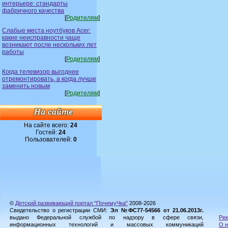
интерьере: стандарты
фабричного качества
[
Родителям
]
Слабые места ноутбуков Acer:
какие неисправности чаще
возникают после нескольких лет
работы
[
Родителям
]
Когда телевизор выгоднее
отремонтировать, а когда лучше
заменить новым
[
Родителям
]
На сайте всего:
24
Гостей:
24
Пользователей:
0
©
Детский развивающий портал "ПочемуЧка"
2008-2026
Свидетельство о регистрации СМИ:
Эл №ФС77-54566 от 21.06.2013г.
выдано Федеральной службой по надзору в сфере связи,
Рек
информационных технологий и массовых коммуникаций
О н