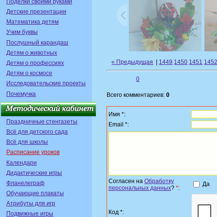
Поделки своими руками
Детские презентации
Математика детям
Учим буквы
Послушный карандаш
Детям о животных
« Предыдущая
|
1449
1450
1451
145
Детям о профессиях
Детям о космосе
0
Исследовательские проекты
Почемучка
Всего комментариев:
0
Имя *:
Праздничные стенгазеты
Email *:
Всё для детского сада
Всё для школы
Расписание уроков
Календари
Дидактические игры
Согласен на
Обработку
Фланелеграф
Да
персональных данных
?
*
:
Обучающие плакаты
Атрибуты для игр
Код *:
Подвижные игры