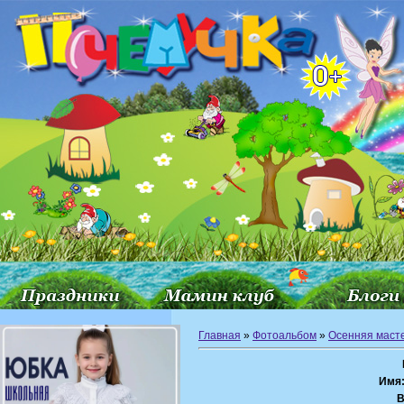
Главная
»
Фотоальбом
»
Осенняя маст
Имя
В