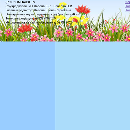
(РОСКОМНАДЗОР).
Обр
Соучредители: ИП Львова Е.С., Власова Н.В.
Пол
Главный редактор: Львова Елена Сергеевна
По
Электронный адрес редакции: info@pochemu4ka.ru
Телефон редакции: +79277797310
Информация на сайте обновлена: 09.08.2026