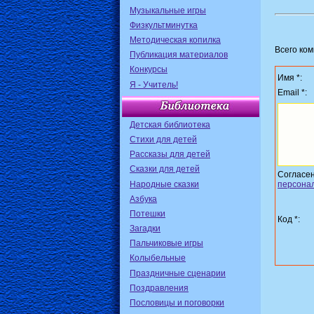
Музыкальные игры
Физкультминутка
Методическая копилка
Всего ко
Публикация материалов
Конкурсы
Имя *:
Я - Учитель!
Email *:
Детская библиотека
Стихи для детей
Рассказы для детей
Сказки для детей
Согласе
Народные сказки
персона
Азбука
Потешки
Код *:
Загадки
Пальчиковые игры
Колыбельные
Праздничные сценарии
Поздравления
Пословицы и поговорки