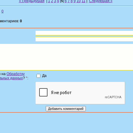
« Предыдущая
|
1
2
3
4
[
5
]
6
7
8
9
10
11
|
Следующая »
0
мментариев:
0
н на
Обработку
Да
льных данных
?
*
: