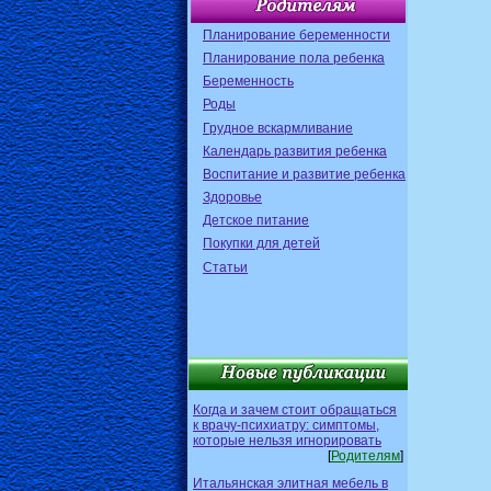
Планирование беременности
Планирование пола ребенка
Беременность
Роды
Грудное вскармливание
Календарь развития ребенка
Воспитание и развитие ребенка
Здоровье
Детское питание
Покупки для детей
Статьи
Когда и зачем стоит обращаться
к врачу-психиатру: симптомы,
которые нельзя игнорировать
[
Родителям
]
Итальянская элитная мебель в