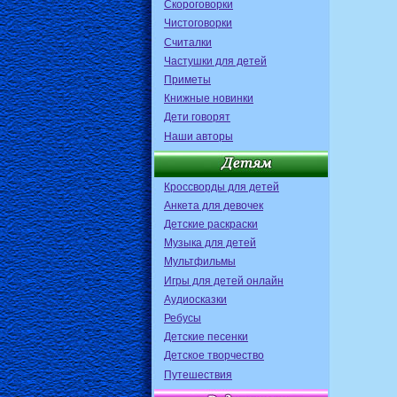
Скороговорки
Чистоговорки
Считалки
Частушки для детей
Приметы
Книжные новинки
Дети говорят
Наши авторы
Кроссворды для детей
Анкета для девочек
Детские раскраски
Музыка для детей
Мультфильмы
Игры для детей онлайн
Аудиосказки
Ребусы
Детские песенки
Детское творчество
Путешествия