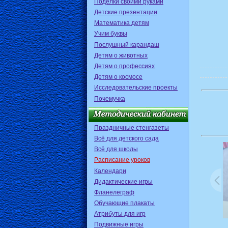
Поделки своими руками
Детские презентации
Математика детям
Учим буквы
Послушный карандаш
Детям о животных
Детям о профессиях
Детям о космосе
Исследовательские проекты
Почемучка
Праздничные стенгазеты
Всё для детского сада
Всё для школы
Расписание уроков
Календари
Дидактические игры
Фланелеграф
Обучающие плакаты
Атрибуты для игр
Подвижные игры