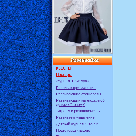
КВЕСТЫ
Постеры
Журнал "Почемучка"
Развивающие занятия
Развивающие стенгазеты
Развивающий календарь 60
детских "почему"
"Играем и развиваемся" 2+
Развиваем мышление
Детский журнал "Это я!"
Подготовка к школе