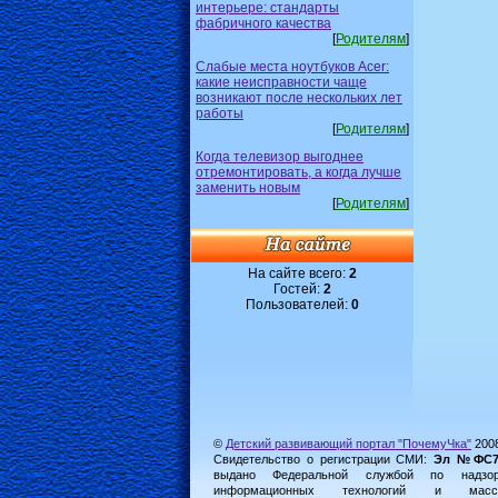
интерьере: стандарты
фабричного качества
[
Родителям
]
Слабые места ноутбуков Acer:
какие неисправности чаще
возникают после нескольких лет
работы
[
Родителям
]
Когда телевизор выгоднее
отремонтировать, а когда лучше
заменить новым
[
Родителям
]
На сайте всего:
2
Гостей:
2
Пользователей:
0
©
Детский развивающий портал "ПочемуЧка"
200
Свидетельство о регистрации СМИ:
Эл №ФС77-
выдано Федеральной службой по надз
информационных технологий и масс